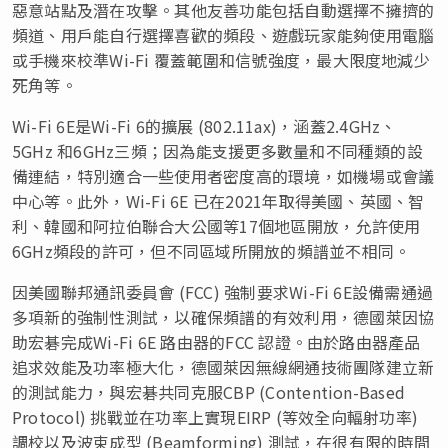
惡意站點及潛在攻擊。其他友善功能包括自動選擇不擁擠的
頻道、用戶能自行選擇喜歡的頻段、遊戲玩家能夠使用電腦
或手機來校準Wi-Fi 覆蓋範圍和信號強度，最大限度地減少
死角等。
Wi-Fi 6E是Wi-Fi 6的擴展 (802.11ax)，涵蓋2.4GHz、
5GHz 和6GHz三頻；因為能支援更多數量和不同種類的設
備連結，特別適合一些使用者密度高的環境，如機場或會議
中心等。此外，Wi-Fi 6E 已在2021年取得美國、英國、智
利、韓國和阿拉伯聯合大公國等17個地區開放，允許使用
6GHz頻段的許可，但不同區域所開放的頻譜並不相同。
因美國聯邦通訊委員會 (FCC) 強制要求Wi-Fi 6E設備需通過
多項新的強制性測試，以確保頻譜的有效利用，德國萊因協
助宏碁完成Wi-Fi 6E 路由器的FCC 認證。由於路由器產品
追求效能及功率極大化，德國萊因無線網通技術團隊建立新
的測試能力，與宏碁共同克服CBP (Contention-Based
Protocol) 挑戰並在功率上實現EIRP (等效全向輻射功率)
調校以及波束成型 (Beamforming) 測試，在很有限的時間