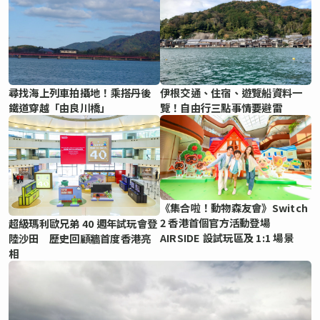
尋找海上列車拍攝地！乘搭丹後
伊根交通、住宿、遊覽船資料一
鐵道穿越「由良川橋」
覽！自由行三點事情要避雷
《集合啦！動物森友會》Switch
2 香港首個官方活動登場
超級瑪利歐兄弟 40 週年試玩會登
AIRSIDE 設試玩區及 1:1 場景
陸沙田 歷史回顧牆首度香港亮
相