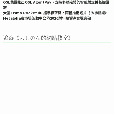
OSL集團推出OSL AgentPay，支持多穩定幣的智能體支付基礎設
施
大疆 Osmo Pocket 4P 攜手伊莎貝•雨蓓推出短片《彷彿相識》
Metalpha在市場波動中公佈2026財年總資產實現突破
追蹤《よしのん的網站教室》