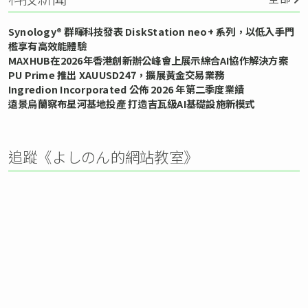
Synology® 群暉科技發表 DiskStation neo+ 系列，以低入手門
檻享有高效能體驗
MAXHUB在2026年香港創新辦公峰會上展示綜合AI協作解決方案
PU Prime 推出 XAUUSD247，擴展黃金交易業務
Ingredion Incorporated 公佈 2026 年第二季度業績
遠景烏蘭察布星河基地投產 打造吉瓦級AI基礎設施新模式
追蹤《よしのん的網站教室》