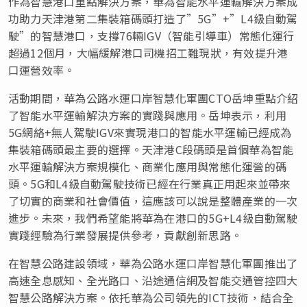
作為智慧港口重點解決方案，華為智能水平運輸解決方案成
功助力天津港第二集裝箱碼頭打造了”5G”+”L4級自動駕
駛”的智慧港口，支撐76輛IGV（智能引導車）常態化運行
超過12個月，大幅緩解港口司機招工難現狀，有效提升港
口運營效率。
活動期間，華為公路水運口岸智慧化軍團CTO岳坤重點介紹
了智能水平運輸解決方案的實踐與應用。岳坤表示，利用
5G網絡+無人駕駛IGV來實現港口的智能水平運輸已經成為
集裝箱碼頭最主要的選擇。天津港C段碼頭是首個華為智能
水平運輸解決方案規模化、商業化應用與常態化運營的碼
頭。5G和L4級自動駕駛技術已經在行業真正用起來並帶來
了切實的商業和社會價值，這應該可以說是整體產業的一次
進步。未來，我們希望能將華為在港口的5G+L4級自動駕駛
實踐經驗為行業發展提供參考，貢獻創新思路。
在智慧公路建設領域，華為公路水運口岸智慧化軍團推出了
高速全息感知、全光路口、沿途通信網及智能交通管控四大
智慧公路解決方案。依托華為公司領先的ICT技術，結合全