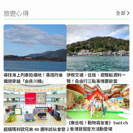
旅遊心得
全部
尋找海上列車拍攝地！乘搭丹後
伊根交通、住宿、遊覽船資料一
鐵道穿越「由良川橋」
覽！自由行三點事情要避雷
《集合啦！動物森友會》Switch
2 香港首個官方活動登場
超級瑪利歐兄弟 40 週年試玩會登