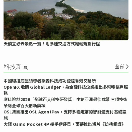
天橋立必去景點一覽！附多種交通方式輕鬆規劃行程
科技新聞
全部
中國線控底盤領導者拿森科技成功登陸香港交易所
OpenFX 收購 Global Ledger，為金融科技企業推出多幣種帳戶服
務
應科院於2026「全球百大科技研發獎」中創亞洲最佳成績 三項技術
榮膺全球百大創新獎項
OSL集團推出OSL AgentPay，支持多穩定幣的智能體支付基礎設
施
大疆 Osmo Pocket 4P 攜手伊莎貝•雨蓓推出短片《彷彿相識》