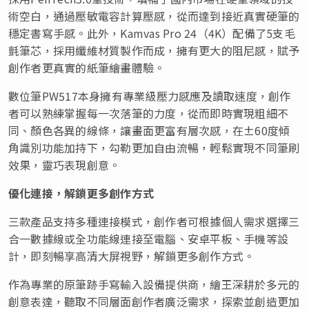
術空白，通過壓敏電容計算壓感，從而達到接近真實硬筆的
穩定書寫手感。此外，Kamvas Pro 24（4K）配備了5支毛
氈筆芯，採用纖維材質製作而成，擁有更大的阻尼感，賦予
創作者更真實的紙筆繪畫體驗。
數位筆PW517本身擁有專業級壓力感應及讀取速度，創作
者可以熟練掌握每一次落筆的力度，從而即時實現粗細不
同、顏色各異的線條，讓畫面更富有層次感，在±60
度
傾
角識別功能加持下，勾勒更加自由流暢，輕鬆實現不同筆刷
效果，靈巧表現創意。
優化連接，解鎖更多創作方式
三款產品支持多種連接模式，創作者可根據個人需求選擇三
合一數據線或全功能線連接至電腦、安卓平板、手機等設
計，即刻暢享高清大屏視野，解鎖更多創作方式。
作為專業的原筆跡手寫輸入設備提供商，繪王深耕於多元的
創意表達，聽取不同層面創作者廣泛需求，探索並創造更加