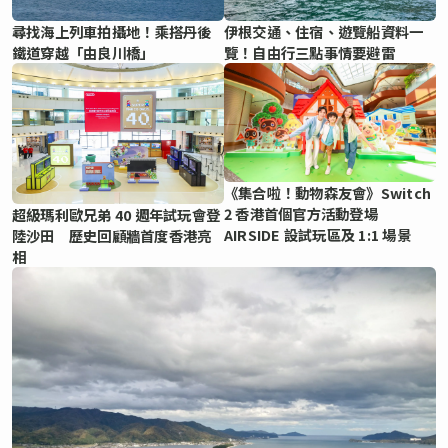
尋找海上列車拍攝地！乘搭丹後
伊根交通、住宿、遊覽船資料一
鐵道穿越「由良川橋」
覽！自由行三點事情要避雷
《集合啦！動物森友會》Switch
2 香港首個官方活動登場
超級瑪利歐兄弟 40 週年試玩會登
AIRSIDE 設試玩區及 1:1 場景
陸沙田 歷史回顧牆首度香港亮
相