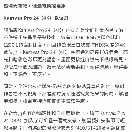
超清大畫幅，像素級精控萬象
Kamvas Pro 24（4K）數位屏
旗艦版Kamvas Pro 24（4K）的提升是全面且業內領先的，
不僅採用先進量子點技術，擁有140% sRGB廣闊色域和
1200:1超高對比度，而且作為繪王首次支持HDR功能的4K
數位屏，Kamvas Pro 24（4K）顯示色彩高達10.7億色，高
光和暗影色彩都更為豐富，畫面更接近自然光下親眼所見，
即使成倍放大細節，顯示依然清晰柔和，亮得絢麗，暗得柔
和，不偏色，不反光。
同時，全貼合技術與AG防眩光蝕刻玻璃屏幕的融合，讓創
作者在不同視角下都能擁有清晰通透視覺效果的同時，掌控
更精準，繪畫更接近真實紙筆書寫手感。
在對大屏創作的穩定性和自由度優化上，繪王Kamvas Pro
24（4K）加入了可折疊一體式支架，無需額外安裝即可輕
鬆展開；同時選配的機械臂支架ST410/ST420及可調節支