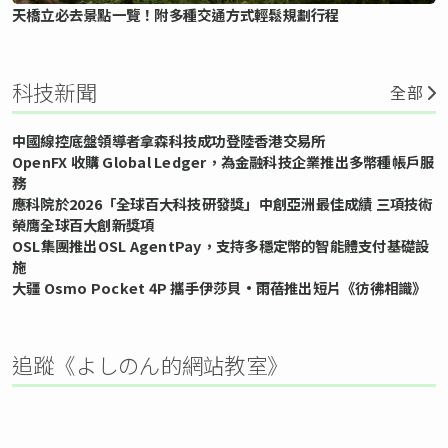
天橋立必去景點一覽！附多種交通方式輕鬆規劃行程
科技新聞
全部
中國線控底盤領導者拿森科技成功登陸香港交易所
OpenFX 收購 Global Ledger，為金融科技企業推出多幣種帳戶服
務
應科院於2026「全球百大科技研發獎」中創亞洲最佳成績 三項技術
榮膺全球百大創新獎項
OSL集團推出OSL AgentPay，支持多穩定幣的智能體支付基礎設
施
大疆 Osmo Pocket 4P 攜手伊莎貝•雨蓓推出短片《彷彿相識》
追蹤《よしのん的網站教室》