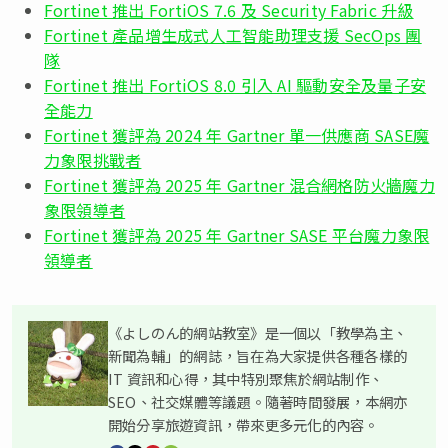
Fortinet 推出 FortiOS 7.6 及 Security Fabric 升級
Fortinet 產品增生成式人工智能助理支援 SecOps 團
隊
Fortinet 推出 FortiOS 8.0 引入 AI 驅動安全及量子安
全能力
Fortinet 獲評為 2024 年 Gartner 單一供應商 SASE魔
力象限挑戰者
Fortinet 獲評為 2025 年 Gartner 混合網格防火牆魔力
象限領導者
Fortinet 獲評為 2025 年 Gartner SASE 平台魔力象限
領導者
《よしのん的網站教室》是一個以「教學為主、
新聞為輔」的網誌，旨在為大家提供各種各樣的
IT 資訊和心得，其中特別聚焦於網站制作、
SEO、社交媒體等議題。隨著時間發展，本網亦
開始分享旅遊資訊，帶來更多元化的內容。