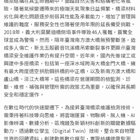
橋梁結構在其生命週期中，面臨自然災害和結構老化等風
險，隨著氣候變遷帶來的極端天氣現象日益頻繁，橋梁材料
劣化與老化問題逐步削弱其性能及承載能力，增加了管理與
維護的難度，服務安全性也隨著使用年限的延長備受挑戰。
2018年，義大利莫蘭迪橋倒塌事件導致46人罹難，震驚全
球並成為警惕。然而，隔年臺灣南方澳大橋無預警斷落，造
成多人傷亡，新北五股觀音坑溪橋吊索斷裂事件更顯示臺灣
橋梁安全維護作業仍有提升空間。近年來，國內先後竣工或
興建中多座橋梁，包括第一座深水域跨海大橋金門大橋、擁
有最大跨度透空拱肋鋼拱橋的中正橋，以及新南方澳大橋和
盧山橋、淡江大橋等。這些橋梁在營運期間的檢監測、診
斷、維修、補強與管理所需的政策尤為重要，以確保其長期
安全和穩定運作。
在數位時代的快速變遷下，為提昇臺灣橋梁維護檢測技術，
需秉持著科技導向思維，將雲端運算、物聯網、無人機、AI
影像辨識、數據分析、區塊鏈及新穎材料創新的關鍵數據驅
動力，透過數位孿生（Digital Twin）技術，整合來自物理
世界的回饋資料，創建動態數位模型，實現結構健康監測