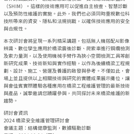
（SHIM）。這樣的技術應用可以促進自主檢查、智慧診斷
以及預防性維護的實施。此外，我們也必須同時重視數位科
技所帶來的資安、隱私和法規挑戰，以確保技術應用的安全
與合規性。
本次研討會將呈現一系列精采講題，包括無人機搭配AI影像
辨識、數位孿生應用於橋梁震後診斷、爬索車進行鋼纜檢測
及索力量測，以及使用機械手臂作為狹小空間檢測工具等創
新研究成果、技術新知與實作經驗，以作為後續橋梁工程規
劃、設計、施工、營運及養護的啟發與參考。不僅如此，會
場上並且提供以上相關技術與研究的實體成果展示攤位，讓
與會佳賓實際體驗各種應用在橋梁工程維護管理的最新技術
與產品，誠摯邀請您踴躍參與，共同探討未來橋梁維護的新
趨勢。
研討會資訊
2024 橋梁安全維護管理研討會
會議主題：結構健康監測，數據驅動診斷