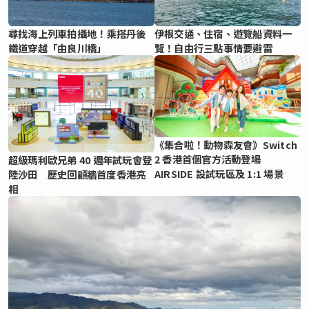
尋找海上列車拍攝地！乘搭丹後
伊根交通、住宿、遊覽船資料一
鐵道穿越「由良川橋」
覽！自由行三點事情要避雷
《集合啦！動物森友會》Switch
2 香港首個官方活動登場
超級瑪利歐兄弟 40 週年試玩會登
AIRSIDE 設試玩區及 1:1 場景
陸沙田 歷史回顧牆首度香港亮
相