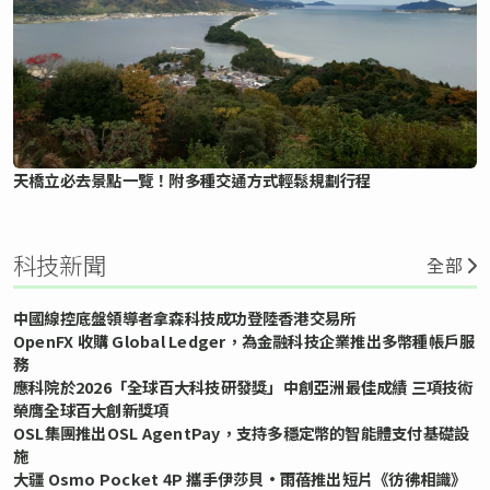
天橋立必去景點一覽！附多種交通方式輕鬆規劃行程
科技新聞
全部
中國線控底盤領導者拿森科技成功登陸香港交易所
OpenFX 收購 Global Ledger，為金融科技企業推出多幣種帳戶服
務
應科院於2026「全球百大科技研發獎」中創亞洲最佳成績 三項技術
榮膺全球百大創新獎項
OSL集團推出OSL AgentPay，支持多穩定幣的智能體支付基礎設
施
大疆 Osmo Pocket 4P 攜手伊莎貝•雨蓓推出短片《彷彿相識》