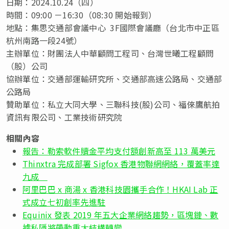
日期：2024.10.24（四）
時間：09:00 －16:30（08:30 開始報到）
地點：集思交通部會議中心
3F國際會議廳
（台北市中正區
杭州南路一段24號）
主辦單位：財團法人中華顧問工程司、台灣世曦工程顧問
（股）公司
協辦單位：交通部運輸研究所、交通部高速公路局、交通部
公路局
贊助單位：私立大同大學、三聯科技(股)公司、福倈鷹航拍
資訊有限公司、工業技術研究院
相關內容
報告：勒索軟件贖金平均支付額創新高至 113 萬美元
Thinxtra 完成部署 Sigfox 香港物聯網網絡，覆蓋率達
九成
阿里巴巴 x 商湯 x 香港科技園攜手合作！HKAI Lab 正
式成立七初創率先進駐
Equinix 發表 2019 年五大企業網絡趨勢，區塊鏈、數
據私隱將帶動重大結構轉變