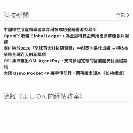
科技新聞
全部
中國線控底盤領導者拿森科技成功登陸香港交易所
OpenFX 收購 Global Ledger，為金融科技企業推出多幣種帳戶服
務
應科院於2026「全球百大科技研發獎」中創亞洲最佳成績 三項技術
榮膺全球百大創新獎項
OSL集團推出OSL AgentPay，支持多穩定幣的智能體支付基礎設
施
大疆 Osmo Pocket 4P 攜手伊莎貝•雨蓓推出短片《彷彿相識》
追蹤《よしのん的網站教室》