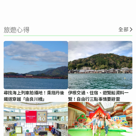
旅遊心得
全部
尋找海上列車拍攝地！乘搭丹後
伊根交通、住宿、遊覽船資料一
鐵道穿越「由良川橋」
覽！自由行三點事情要避雷