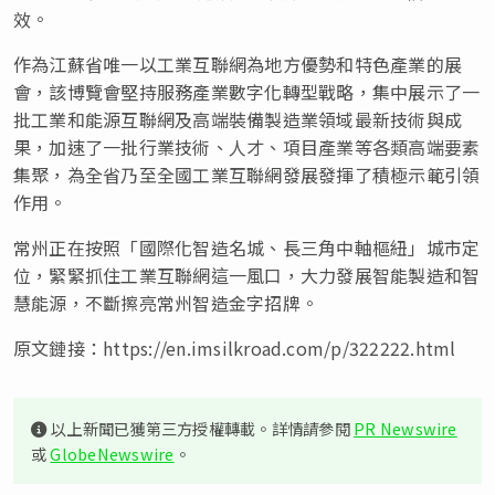
效。
作為江蘇省唯一以工業互聯網為地方優勢和特色產業的展
會，該博覽會堅持服務產業數字化轉型戰略，集中展示了一
批工業和能源互聯網及高端裝備製造業領域最新技術與成
果，加速了一批行業技術、人才、項目產業等各類高端要素
集聚，為全省乃至全國工業互聯網發展發揮了積極示範引領
作用。
常州正在按照「國際化智造名城、長三角中軸樞紐」城市定
位，緊緊抓住工業互聯網這一風口，大力發展智能製造和智
慧能源，不斷擦亮常州智造金字招牌。
原文鏈接：https://en.imsilkroad.com/p/322222.html
以上新聞已獲第三方授權轉載。詳情請參閱
PR Newswire
或
GlobeNewswire
。