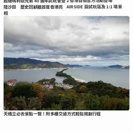
2 香港首個官方活動登場
超級瑪利歐兄弟 40 週年試玩會登
AIRSIDE 設試玩區及 1:1 場景
陸沙田 歷史回顧牆首度香港亮
相
天橋立必去景點一覽！附多種交通方式輕鬆規劃行程