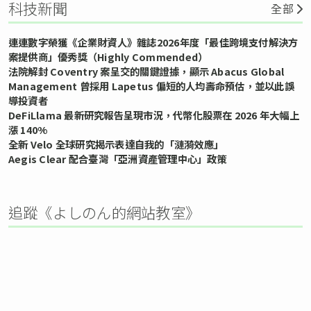
科技新聞
全部
連連數字榮獲《企業財資人》雜誌2026年度「最佳跨境支付解決方
案提供商」優秀獎（Highly Commended）
法院解封 Coventry 案呈交的關鍵證據，顯示 Abacus Global
Management 曾採用 Lapetus 偏短的人均壽命預估，並以此誤
導投資者
DeFiLlama 最新研究報告呈現市況，代幣化股票在 2026 年大幅上
漲 140%
全新 Velo 全球研究揭示表達自我的「漣漪效應」
Aegis Clear 配合臺灣「亞洲資產管理中心」政策
追蹤《よしのん的網站教室》