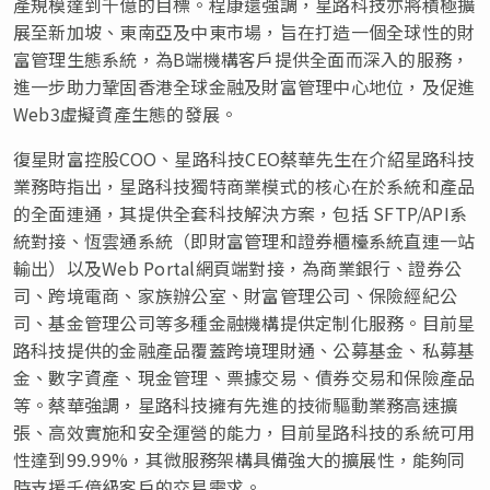
產規模達到千億的目標。程康還強調，星路科技亦將積極擴
展至新加坡、東南亞及中東市場，旨在打造一個全球性的財
富管理生態系統，為B端機構客戶提供全面而深入的服務，
進一步助力鞏固香港全球金融及財富管理中心地位，及促進
Web3虛擬資產生態的發展。
復星財富控股COO、星路科技CEO蔡華先生在介紹星路科技
業務時指出，星路科技獨特商業模式的核心在於系統和產品
的全面連通，其提供全套科技解決方案，包括 SFTP/API系
統對接、恆雲通系統（即財富管理和證券櫃檯系統直連一站
輸出）以及Web Portal網頁端對接，為商業銀行、證券公
司、跨境電商、家族辦公室、財富管理公司、保險經紀公
司、基金管理公司等多種金融機構提供定制化服務。目前星
路科技提供的金融產品覆蓋跨境理財通、公募基金、私募基
金、數字資產、現金管理、票據交易、債券交易和保險產品
等。蔡華強調，星路科技擁有先進的技術驅動業務高速擴
張、高效實施和安全運營的能力，目前星路科技的系統可用
性達到99.99%，其微服務架構具備強大的擴展性，能夠同
時支援千億級客戶的交易需求。