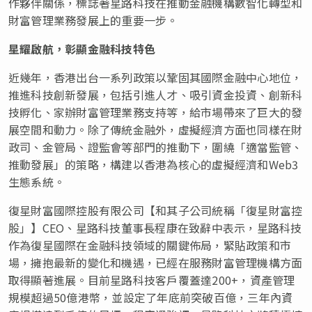
作夥伴關係，標誌著星路科技在推動金融機構數智化轉型和
財富管理業務發展上的重要一步。
星耀啟航，彰顯金融科技特色
近幾年，香港出台一系列政策以鞏固其國際金融中心地位，
推進科技創新發展，包括引進人才、吸引資金投資、創新科
技孵化、家辦財富管理業務支持等，給市場帶來了巨大的發
展空間和動力。除了傳統金融外，虛擬經濟方面也同樣在財
政司、金管局、證監會等部門的推動下，圍繞「適當監管、
推動發展」的策略，構建以香港為核心的虛擬經濟和Web3
生態系統。
復星財富國際控股有限公司【和其子公司統稱「復星財富控
股」】CEO、星路科技董事長程康在致辭中表示，星路科技
作為復星國際在金融科技領域的關鍵佈局，緊貼政策和市
場，擁抱最新的變化和機遇，已經在服務財富管理機構方面
取得顯著進展。目前星路科技客戶覆蓋達200+，資產管理
規模超過50億港幣，並設定了年底前突破百億，三年內資