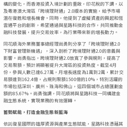
構的變化，而香港投資入境計劃的重啟，印花稅的下調，以
及粵港澳大灣區「跨境理財通」2.0版本的實施，給予市場
潛在復甦和增長機會。同時，他提到了虛擬資產的興起和恆
雲通平台的創新，希望通過與星路科技的合作，共同推動金
融科技發展，提升交易效率，為行業帶來新的增長動力。
同花順海外業務董事總經理尚勇則分享了「跨境理財通2.0
下財富管理新機遇」，深入剖析了跨境理財通2.0的意義與
影響。尚勇指出，跨境理財通2.0放寬了參與規則，提高了
交易限額，預計將顯著提升大灣區的投資熱度。截至4月
份，參與人數已達6.27萬，月增長速度為1萬到2萬，累計交
易額達到162.4億，占規則限額1500億的10%，特別活躍的
市場包括深圳、廣州、珠海和佛山，這四個城市占總匯劃金
額的85.67%。尚勇強調，同花順將與星路科技一同構建金
融生態系統，實現業務的有效運轉。
蓄勢賦能，打造金融生態新藍海
依託復星國際的雄厚資源與產業生態賦能，星路科技憑藉其