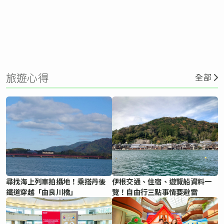
旅遊心得
全部
尋找海上列車拍攝地！乘搭丹後
伊根交通、住宿、遊覽船資料一
鐵道穿越「由良川橋」
覽！自由行三點事情要避雷