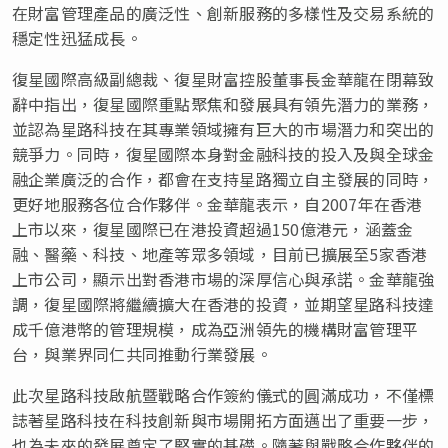
在財富管理產品的廣泛性、創新服務的多樣性及交易系統的
穩定性迅猛成長。
復星國際高級副總裁、復星財富控股董事長金華龍在閉幕致
辭中指出，復星國際重點聚焦和發展具有領先潛力的業務，
並認為星路科技在其專業領域擁有巨大的市場潛力和突出的
競爭力。同時，復星國際本身對金融科技的投入及與全球金
融企業廣泛的合作，都會在支持星路獨立自主發展的同時，
更好地服務各位合作夥伴。金華龍表示，自2007年在香港
上市以來，復星國際已在港投資超過150億港元，涵蓋金
融、醫藥、科技、地產等眾多領域，目前已擴展至5家香港
上市公司，顯示出對香港市場的深厚信心與承諾。金華龍強
調，復星國際將繼續擴大在香港的投資，並期望星路科技達
成千億港幣的管理規模，成為亞洲領先的機構財富管理平
台，與業界同仁共同推動行業發展。
此次星路科技啟航暨戰略合作簽約儀式的圓滿成功，不僅標
誌著星路科技在科技創新與市場開拓方面邁出了重要一步，
也為未來的發展奠定了堅實的基礎。隨著與戰略合作夥伴的