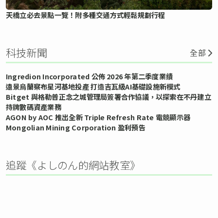
天橋立必去景點一覽！附多種交通方式輕鬆規劃行程
科技新聞
全部
Ingredion Incorporated 公佈 2026 年第二季度業績
遠景烏蘭察布星河基地投產 打造吉瓦級AI基礎設施新模式
Bitget 與格勒普正念之城管理局簽署合作協議，以探索在不丹建立
持牌數碼資產業務
AGON by AOC 推出全新 Triple Refresh Rate 電競顯示器
Mongolian Mining Corporation 盈利預告
追蹤《よしのん的網站教室》