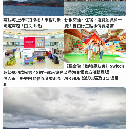
尋找海上列車拍攝地！乘搭丹後
伊根交通、住宿、遊覽船資料一
鐵道穿越「由良川橋」
覽！自由行三點事情要避雷
《集合啦！動物森友會》Switch
2 香港首個官方活動登場
超級瑪利歐兄弟 40 週年試玩會登
AIRSIDE 設試玩區及 1:1 場景
陸沙田 歷史回顧牆首度香港亮
相