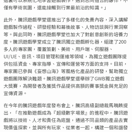
僅有學術氛圍，還能接觸到行業最前沿的知識。」
此外，騰訊遊戲學堂還推出了多樣化的免費內容，深入講解
遊戲製作過程、研發經驗和幕後故事、人物訪談與行業洞察
等。與此同時，騰訊遊戲學堂也加大了對創意創新的培養力
度。騰訊遊戲學堂成立了騰訊獨立遊戲孵化器，組建了200
多人的專家團，覆蓋策劃、美術、用戶端、伺服器、
UI/UE、音訊、項目管理和運維等領域，為獨立遊戲團隊提
供包括資金、專家指導、宣傳和運營等方面的支持。目前，
專家團已參與《妄想山海》等風格化產品的研發，幫助獨立
遊戲團隊解決難題。騰訊遊戲學堂還舉辦了GWB獨立遊戲
大獎賽，為開發者及獲獎作品提供高額的賽事獎金與充足的
宣傳資源。
在今年的騰訊遊戲年度發布會上，騰訊高級副總裁馬曉軼提
出，「在推動遊戲成為『超級數字場景』的進程中，騰訊遊
戲將以技術、人才和責任為底盤，通過不同品類的產品去實
現價值探索，並與所有玩家、從業者一起，構建一個和諧發