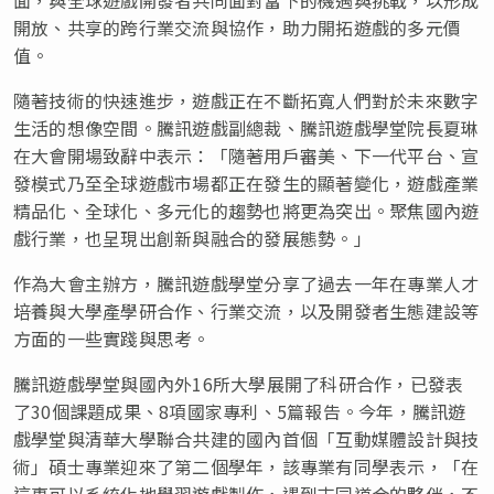
開放、共享的跨行業交流與協作，助力開拓遊戲的多元價
值。
隨著技術的快速進步，遊戲正在不斷拓寬人們對於未來數字
生活的想像空間。騰訊遊戲副總裁、騰訊遊戲學堂院長夏琳
在大會開場致辭中表示：「隨著用戶審美、下一代平台、宣
發模式乃至全球遊戲市場都正在發生的顯著變化，遊戲產業
精品化、全球化、多元化的趨勢也將更為突出。聚焦國內遊
戲行業，也呈現出創新與融合的發展態勢。」
作為大會主辦方，騰訊遊戲學堂分享了過去一年在專業人才
培養與大學產學研合作、行業交流，以及開發者生態建設等
方面的一些實踐與思考。
騰訊遊戲學堂與國內外16所大學展開了科研合作，已發表
了30個課題成果、8項國家專利、5篇報告。今年，騰訊遊
戲學堂與清華大學聯合共建的國內首個「互動媒體設計與技
術」碩士專業迎來了第二個學年，該專業有同學表示，「在
這裏可以系統化地學習遊戲製作，遇到志同道合的夥伴，不