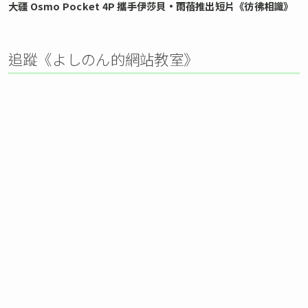
大疆 Osmo Pocket 4P 攜手伊莎貝•雨蓓推出短片《彷彿相識》
追蹤《よしのん的網站教室》