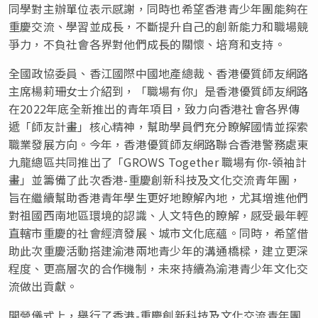
同學對主辦單位表示感謝，同時也希望香港青少年團能夠在
重慶交流、學習並成長，不斷提升自己的創新能力和職場競
爭力，不負社會各界對他們成長的關懷、培育和支持。
全國政協委員、香江國際中國地產總裁、香港優質師友網路
主席楊莉珊女士介紹到，「職場有你」是香港優質師友網路
在2022年底全新推出的青年項目，致力向香港社會各界傳
遞「師友計畫」核心精神，幫助學員們充分瞭解國情並探索
職業發展方向。今年，香港優質師友網路聯合香港警務處東
九龍總區共同推出了「GROWS Together 職場有你-領袖計
畫」並籌備了此次香港-重慶創新科技及文化交流青年團，
旨在繼續幫助香港青年學生更好地瞭解內地，尤其增進他們
對祖國西南地區環境的認識、人文特色的瞭解，感受最年輕
直轄市重慶的社會經濟發展、城市文化底蘊。同時，希望借
助此次重慶活動搭建渝港兩地青少年的溝通橋樑，建立更深
程度、更高層次的合作機制，未來持續為渝港青少年文化交
流做出貢獻。
開營儀式上，舉行了香港-重慶創新科技及文化交流青年團