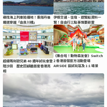
尋找海上列車拍攝地！乘搭丹後
伊根交通、住宿、遊覽船資料一
鐵道穿越「由良川橋」
覽！自由行三點事情要避雷
《集合啦！動物森友會》Switch
2 香港首個官方活動登場
超級瑪利歐兄弟 40 週年試玩會登
AIRSIDE 設試玩區及 1:1 場景
陸沙田 歷史回顧牆首度香港亮
相