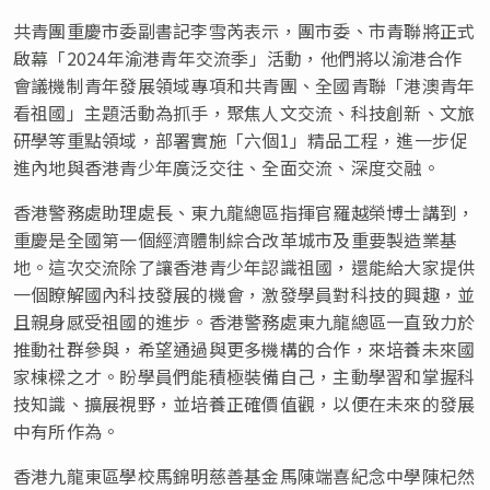
共青團重慶市委副書記李雪芮表示，團市委、市青聯將正式
啟幕「2024年渝港青年交流季」活動，他們將以渝港合作
會議機制青年發展領域專項和共青團、全國青聯「港澳青年
看祖國」主題活動為抓手，聚焦人文交流、科技創新、文旅
研學等重點領域，部署實施「六個1」精品工程，進一步促
進內地與香港青少年廣泛交往、全面交流、深度交融。
香港警務處助理處長、東九龍總區指揮官羅越榮博士講到，
重慶是全國第一個經濟體制綜合改革城市及重要製造業基
地。這次交流除了讓香港青少年認識祖國，還能給大家提供
一個瞭解國內科技發展的機會，激發學員對科技的興趣，並
且親身感受祖國的進步。香港警務處東九龍總區一直致力於
推動社群參與，希望通過與更多機構的合作，來培養未來國
家棟樑之才。盼學員們能積極裝備自己，主動學習和掌握科
技知識、擴展視野，並培養正確價值觀，以便在未來的發展
中有所作為。
香港九龍東區學校馬錦明慈善基金馬陳端喜紀念中學陳杞然