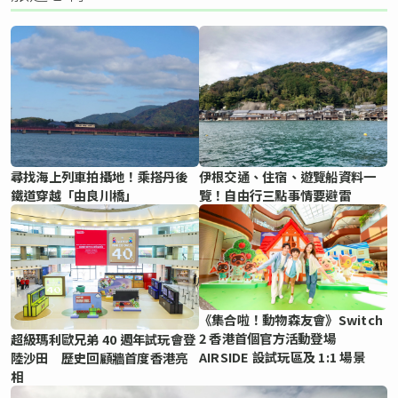
尋找海上列車拍攝地！乘搭丹後
伊根交通、住宿、遊覽船資料一
鐵道穿越「由良川橋」
覽！自由行三點事情要避雷
《集合啦！動物森友會》Switch
2 香港首個官方活動登場
超級瑪利歐兄弟 40 週年試玩會登
AIRSIDE 設試玩區及 1:1 場景
陸沙田 歷史回顧牆首度香港亮
相