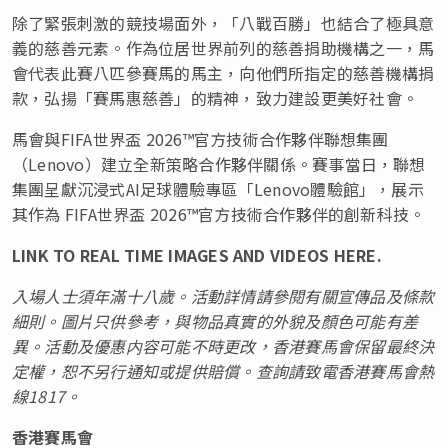
除了緊張刺激的競技場面外，「八戰百勝」也結合了極具意
義的慈善元素。作為位居世界前列的慈善捐助機構之一，馬
會代表此賽八匹參賽馬的馬主，向他們所指定的慈善機構捐
款，弘揚「賽馬惠慈善」的精神，致力建設更美好社會。
馬會與FIFA世界盃 2026™官方技術合作夥伴聯想集團
（Lenovo）建立全新策略合作夥伴關係。賽事當日，聯想
集團呈獻沉浸式AI足球體驗專區「Lenovo體驗館」，展示
其作為 FIFA世界盃 2026™官方技術合作夥伴的創新科技。
LINK TO REAL TIME IMAGES AND VIDEOS HERE.
入場人士須年滿十八歲。活動詳情請參閱有關宣傳品及條款
細則。圖片只供參考，與物品真實的外貌及顏色可能有差
異。活動及優惠内容可能不時更改，香港賽馬會保留最終決
定權，恕不另行通知或提供賠償。查詢請致電香港賽馬會熱
線
1817
。
香港賽馬會