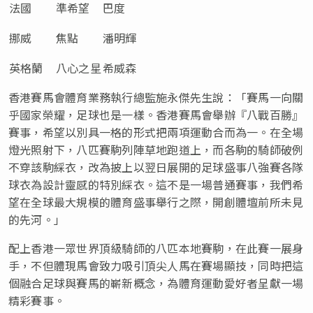
法國
準希望
巴度
挪威
焦點
潘明輝
英格蘭
八心之星
希威森
香港賽馬會體育業務執行總監施永傑先生說：「賽馬一向關
乎國家榮耀，足球也是一樣。香港賽馬會舉辦『八戰百勝』
賽事，希望以別具一格的形式把兩項運動合而為一。在全場
燈光照射下，八匹賽駒列陣草地跑道上，而各駒的騎師破例
不穿該駒綵衣，改為披上以翌日展開的足球盛事八強賽各隊
球衣為設計靈感的特別綵衣。這不是一場普通賽事，我們希
望在全球最大規模的體育盛事舉行之際，開創體壇前所未見
的先河。」
配上香港一眾世界頂級騎師的八匹本地賽駒，在此賽一展身
手，不但體現馬會致力吸引頂尖人馬在賽場顯技，同時把這
個融合足球與賽馬的嶄新概念，為體育運動愛好者呈獻一場
精彩賽事。