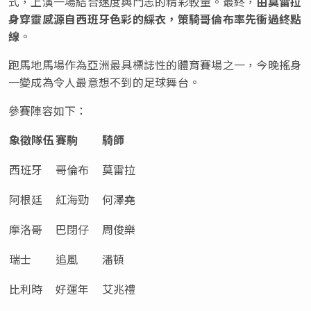
式，上演一場結合速度與鬥志的精彩較量。最終，
由莫雷拉
身穿靈感源自西班牙色彩的綵衣，策騎哥倫布率先衝過終點
線
。
跑馬地馬場作為亞洲最具標誌性的體育賽場之一，今晚搖身
一變成為令人最意想不到的足球舞台。
參賽陣容如下：
象徵隊伍
賽駒
騎師
西班牙
哥倫布
莫雷拉
阿根廷
紅海勁
何澤堯
摩洛哥
巴閉仔
周俊樂
瑞士
追風
潘頓
比利時
好運年
艾兆禮