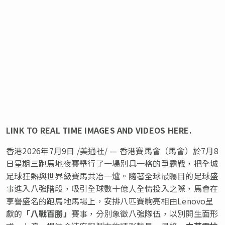
LINK TO REAL TIME IMAGES AND VIDEOS HERE.
香港
2026年7月9日
/美通社/ — 香港賽馬會（馬會）於7月8
日星期三跑馬地夜賽舉行了一場別具一格的爭霸戰，把全城
足球狂熱與世界級賽馬共冶一爐。隨著全球最矚目的足球盛
事進入八強階段，吸引全球數十億人全情投入之際，馬會在
享譽盛名的跑馬地馬場上，安排八匹賽駒亮相由Lenovo呈
獻的
「八戰百勝」
賽事，分別象徵八強隊伍，以別開生面形