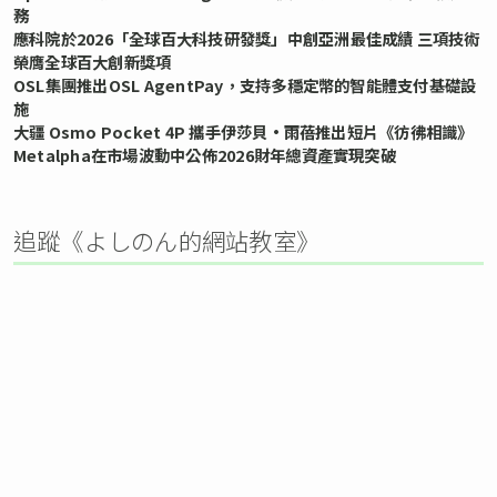
務
應科院於2026「全球百大科技研發獎」中創亞洲最佳成績 三項技術
榮膺全球百大創新獎項
OSL集團推出OSL AgentPay，支持多穩定幣的智能體支付基礎設
施
大疆 Osmo Pocket 4P 攜手伊莎貝•雨蓓推出短片《彷彿相識》
Metalpha在市場波動中公佈2026財年總資產實現突破
追蹤《よしのん的網站教室》