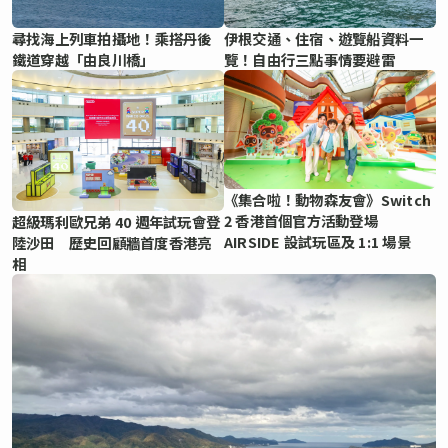
尋找海上列車拍攝地！乘搭丹後
伊根交通、住宿、遊覽船資料一
鐵道穿越「由良川橋」
覽！自由行三點事情要避雷
《集合啦！動物森友會》Switch
2 香港首個官方活動登場
超級瑪利歐兄弟 40 週年試玩會登
AIRSIDE 設試玩區及 1:1 場景
陸沙田 歷史回顧牆首度香港亮
相