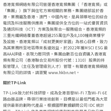
香港寬頻網絡有限公司營運香港寬頻集團（「香港寬頻」或
「集團」）旗下與住宅方案相關的業務。集團總部設於香
港，業務遍及香港、澳門、中國內地，是具領導地位的綜合
電訊及科技服務供應商。集團提供全方位的一站式優質資訊
及通訊科技（ICT）方案及無限合一服務組合。香港寬頻的
三重光纖網絡覆蓋香港超過255萬住戶及8,100幢商業樓宇
及設施。香港寬頻以「成就更美好家園」為核心目標，致力
為其業務所至地區帶來長遠效益，於2022年獲MSCI ESG 最
高AAA評級，表現力壓同儕。集團由數百位自資購入香港寬
頻有限公司（香港聯合交易所股份代號：1310）股票的持
股管理人（主任及管理級別人才）管理。有關香港寬頻網絡
有限公司的詳情，請瀏覽 www.hkbn.net。
關於
TP-Link
TP-Link致力於科技研發，成為全港首發Wi-Fi 7及Wi-Fi 6E
路由器品牌，帶領行業技術創新，目標是以最低門檻為大眾
提供最新的劃時代產品。根據國際數據顧問公司 IDC 統計