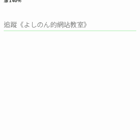
漲 140%
追蹤《よしのん的網站教室》