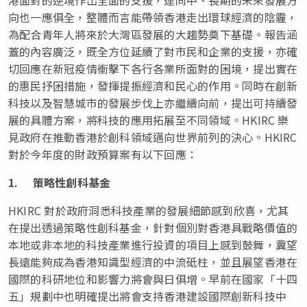
向也一應俱全，整體而言能帶領香港走出環球經濟的陰霾，
為配合青年人將來於大灣區發展的大趨勢奠下基礎。報告涵
蓋的內容廣泛，既全方位延續了對市民和企業的支援，亦確
切回應在新冠疫情衝擊下各行各業所面對的困境，提出實在
的惠民抒困措施，發揮提振經濟和民心的作用。同時在創新
科技以及智慧城市的發展步伐上亦繼續向前，提出可持續發
展的具體方案，將科技的應用拓展至不同領域。HKIRC 樂
見政府在推動香港於創科領域邁向世界前列的決心。HKIRC
對於今年度的財政預算案有以下回應：
1.
策略性創科基金
HKIRC 對於政府洞悉科技產業的發展細節感到欣喜，尤其
在提出透過策略性創科基金，針對個別對香港具戰略價值的
本地或非本地的科技產業進行投資的項目上感到鼓舞，冀望
長遠能夠成為香港知識型經濟的中流砥柱，並且展望香港在
國際的科研地位和影響力將會與日俱增。早前在國家「十四
五」規劃中也明確提出將會支持香港建設國際創新科技中