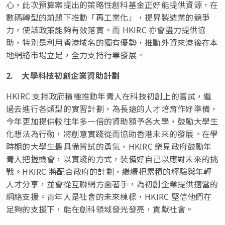
心，此次預算案提出的策略性創科基金正好能提供資源，在
數碼轉型的前題下推動「再工業化」，提昇製造業的競爭
力，使該政策能夠有效落實。而 HKIRC 亦會盡力提供協
助，特別是利用香港域名的獨有優勢，推動外資來港後在本
地網絡市場立足，全力支持行業發展。
2.
大學科技初創企業資助計劃
HKIRC 支持政府積極推動年青人在科技初創上的嘗試，繼
過去進行各類型的實習計劃，為長遠的人才培育作好準備，
今年更加提供較往年多一倍的資助額予各大學，鼓勵大學生
化想法為行動，將創意實踐從而協助香港未來的發展。在學
時期的大學生最具備嘗試的勇氣，HKIRC 樂見政府鼓勵年
青人把握機會，以實踐的方式，裝備好自己以應對未來的挑
戰。HKIRC 將配合政府的計劃，繼續把累積的經驗與年輕
人才分享，並會從互聯網方面著手，為初創企業提供適當的
網絡支援。青年人是社會的未來棟樑，HKIRC 堅信他們在
足夠的支援下，能在創科領域發光發亮，貢獻社會。