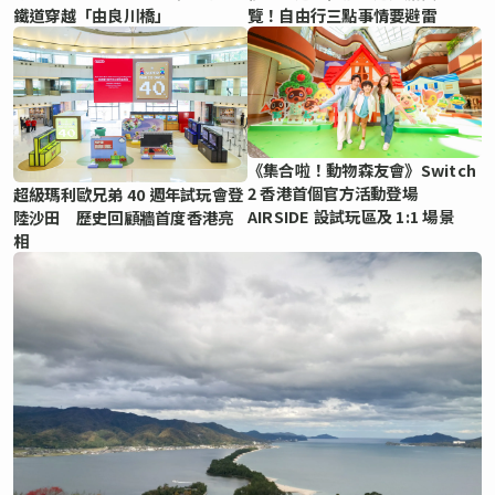
鐵道穿越「由良川橋」
覽！自由行三點事情要避雷
《集合啦！動物森友會》Switch
2 香港首個官方活動登場
超級瑪利歐兄弟 40 週年試玩會登
AIRSIDE 設試玩區及 1:1 場景
陸沙田 歷史回顧牆首度香港亮
相