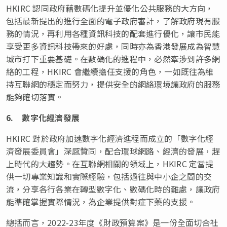
HKIRC 認同政府藉數碼化提升並優化公共服務的大方向，
包括最新提出的進行全面的電子政府審計，了解政府現有服
務的情況，再利用各種資訊科技的配套進行優化，讓市民能
享受更多資訊科技帶來的好處，同時亦為香港發展成為智慧
城市打下重要基礎。在數碼化的進程中，必然牽涉到許多網
絡的工程，HKIRC 會繼續擔任支援的角色，一如既往為維
持互聯網的穩定而努力，提供安全的網絡環境讓政府的服務
能夠確切落實。
6.
數字化經濟發展
HKIRC 對於政府加速數字化經濟進程而成立的「數字化經
濟發展委員會」深感贊同，配合環球網路、經濟的發展，趕
上時代的大趨勢。在互聯網相關的領域上，HKIRC 定當提
供一切專業知識和實際經驗，包括過往與中小企之間的交
流，分享各行各業在轉型數字化、數碼化時的難處，讓政府
能準確掌握實際情況，為企業提供對症下藥的支援。
總括而言，2022-23年度《財政預算案》是一份全面切合社