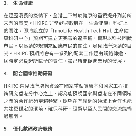
3.
生命健康
在經歷漫長的疫情下，全港上下對於健康的重視提升到前所
未有的高度。HKIRC 非常歡迎政府在「生命健康」科研上
的關注，即將設立的「InnoLife Health Tech Hub 生命健
康科研中心」預期可建立更完善的產業鏈，實現以科技回饋
市民。以長遠的規劃來回應市民的關注，足見政府深遠的目
光。HKIRC 預期將會有一系列的配套工作經由網絡傳遞，
屆時定必負起所賦予的責任，盡己所能促進業界的發展。
4.
配合國家推動研發
HKIRC 喜見政府增撥資源在國家重點實驗室和國家工程技
術研究香港分中心之上，認為能預視國家與香港在不同領域
之間的合作能夠更趨頻繁，期望在互聯網的領域上合作也能
共建更穩定的環境，確保科研、經貿以至人民間的交流能暢
通無阻。
5.
優化
數碼政府服務