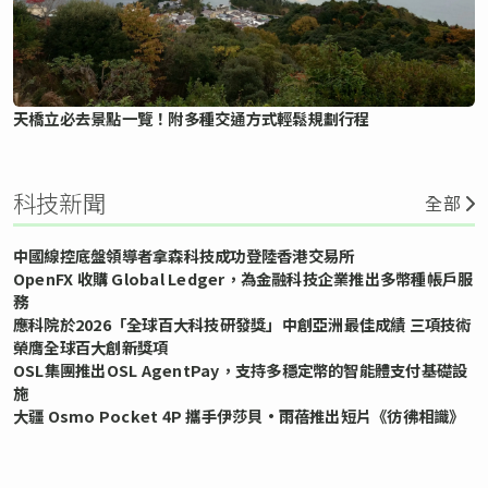
天橋立必去景點一覽！附多種交通方式輕鬆規劃行程
科技新聞
全部
中國線控底盤領導者拿森科技成功登陸香港交易所
OpenFX 收購 Global Ledger，為金融科技企業推出多幣種帳戶服
務
應科院於2026「全球百大科技研發獎」中創亞洲最佳成績 三項技術
榮膺全球百大創新獎項
OSL集團推出OSL AgentPay，支持多穩定幣的智能體支付基礎設
施
大疆 Osmo Pocket 4P 攜手伊莎貝•雨蓓推出短片《彷彿相識》