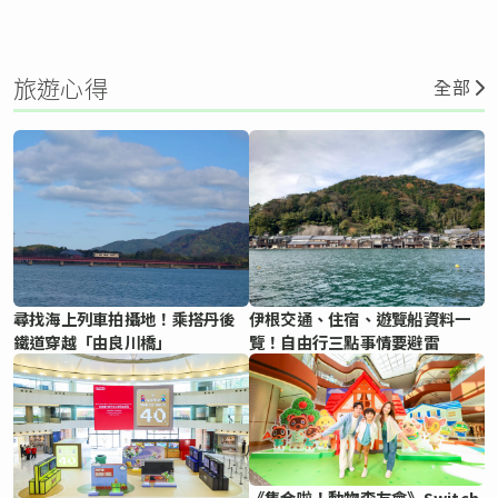
旅遊心得
全部
尋找海上列車拍攝地！乘搭丹後
伊根交通、住宿、遊覽船資料一
鐵道穿越「由良川橋」
覽！自由行三點事情要避雷
《集合啦！動物森友會》Switch