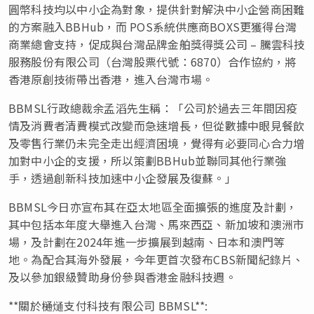
圓幣科技均以中小企為對象，提供針對解決中小企營商困難
的方案融入BBHub，而 POS系統供應商BOXS更獲得台灣
商業總會支持，促成與台灣品牌金舶獎得獎公司 – 騰雲科技
服務股份有限公司（台灣股票代號：6870）合作協約，將
香港原創技術帶出香港，進入台灣市場。
BBMSL行政總裁余孟滔先生稱：「公司於過去三年間因疫
情及消費者清費模式改變而急速增長，但從數據中眼見餐飲
及零售行業仍未完全走出經濟困境，覺得有必要同心合力增
加對中小企的支援，所以策劃BBHub並聯同其他行業強
手，透過創新科技加速中小企發展及復蘇。」
BBMSL今日亦宣布其在亞太地區全面擴張的進度及計劃，
其中包括本年度大舉進入台灣、馬來西亞、新加坡和澳洲市
場，及計劃在2024年進一步擴展到越南、日本和澳門等
地。為配合其海外發展，今年更首次發布CBS新聞紀錄片、
及以參加銀級贊助身份參與香港金融科技週。
**關於樋熥支付科技有限公司 BBMSL**: