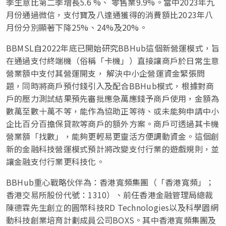
季生意比第二季增長5.6 %、 零售業9.9%。當中2023年九
月份通過微信，支付寶及八達通獲得的消費額比2023年八
月份分別顯著下降25%、24%及20%。
BBMSL自2022年底已開始研究BBHub這個新營運模式，旨
在通過支付終端機（俗稱「卡機」）直接讓商戶於日常生意
營業額中支付其營運開支， 解決中小企營運資金緊張問
題，同時將商戶預付錢引入及配合BBHub模式，根據對商
戶的壓力測試結果預先審批應急萬應錢予商戶使用，金額為
數萬至數十萬不等，能作為協助正等待、或未能夠申請中小
企比百分百擔保貸款等商戶的額外方案。商戶可透過其卡機
營業額「找數」，能夠更輕易更靈活方便調動資金。這個創
新的金融科技營運模式預計將改變支付行業的遊戲規則，並
讓金融支付行業更科技化。
BBHub重心戰略伙伴為：香港寬頻集團（「香港寬頻」；
香港交易所股份代號：1310）、前任香港金融管理局總裁
陳德霖先生創立的圓幣科技RD Technologies以及科學園網
動科技創業培育計劃成員公司BOXS。其中香港寬頻集團及