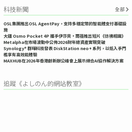
科技新聞
全部
OSL集團推出OSL AgentPay，支持多穩定幣的智能體支付基礎設
施
大疆 Osmo Pocket 4P 攜手伊莎貝•雨蓓推出短片《彷彿相識》
Metalpha在市場波動中公佈2026財年總資產實現突破
Synology® 群暉科技發表 DiskStation neo+ 系列，以低入手門
檻享有高效能體驗
MAXHUB在2026年香港創新辦公峰會上展示綜合AI協作解決方案
追蹤《よしのん的網站教室》