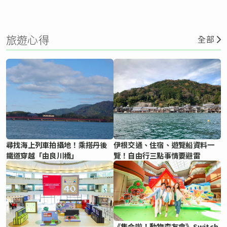
旅遊心得
全部
尋找海上列車拍攝地！乘搭丹後
伊根交通、住宿、遊覽船資料一
鐵道穿越「由良川橋」
覽！自由行三點事情要避雷
《集合啦！動物森友會》Switch