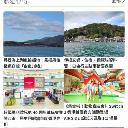
旅遊心得
全部
尋找海上列車拍攝地！乘搭丹後
伊根交通、住宿、遊覽船資料一
鐵道穿越「由良川橋」
覽！自由行三點事情要避雷
《集合啦！動物森友會》Switch
2 香港首個官方活動登場
超級瑪利歐兄弟 40 週年試玩會登
AIRSIDE 設試玩區及 1:1 場景
陸沙田 歷史回顧牆首度香港亮
相