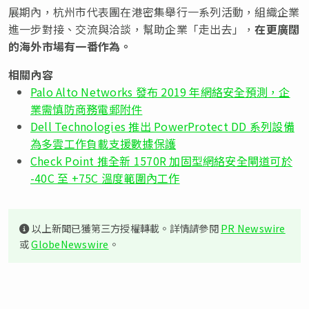
展期內，杭州市代表團在港密集舉行一系列活動，組織企業
進一步對接、交流與洽談，幫助企業「走出去」，
在更廣闊
的海外市場有一番作為。
相關內容
Palo Alto Networks 發布 2019 年網絡安全預測，企
業需慎防商務電郵附件
Dell Technologies 推出 PowerProtect DD 系列設備
為多雲工作負載支援數據保護
Check Point 推全新 1570R 加固型網絡安全閘道可於
-40C 至 +75C 溫度範圍內工作
以上新聞已獲第三方授權轉載。詳情請參閱
PR Newswire
或
GlobeNewswire
。