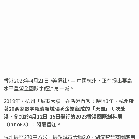
香港2023年4月21日 /美通社/ — 中國杭州，正在提出要高
水平重塑全國數字經濟第一城。
2019年，杭州「城市大腦」在香港首秀；時隔3年，
杭州帶
著
20
余家數字經濟領域優秀企業組成的
「
天團
」
再次赴
港，參加於
4
月
12
日
-15
日舉行的
2023
香港國際創科展
（
InnoEX
），閃耀香江。
杭州展區270平方米，展現城市大腦2.0、湖濱智慧商圈應用