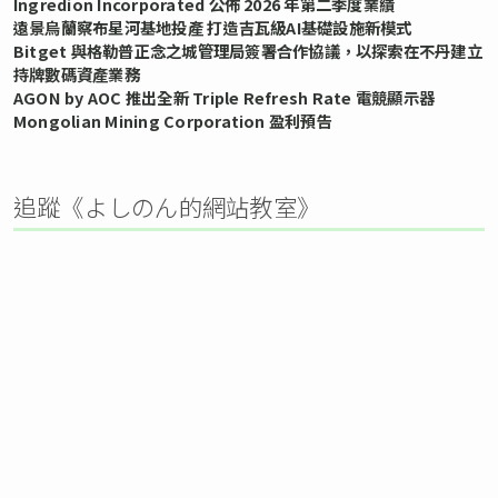
Ingredion Incorporated 公佈 2026 年第二季度業績
遠景烏蘭察布星河基地投產 打造吉瓦級AI基礎設施新模式
Bitget 與格勒普正念之城管理局簽署合作協議，以探索在不丹建立
持牌數碼資產業務
AGON by AOC 推出全新 Triple Refresh Rate 電競顯示器
Mongolian Mining Corporation 盈利預告
追蹤《よしのん的網站教室》