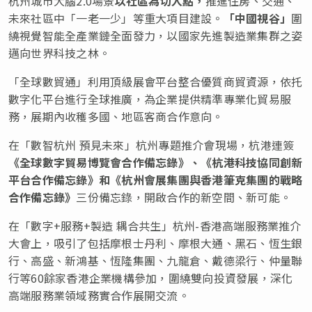
杭州城市大腦2.0場景
以社區為切入點，
推進住房、交通、
未來社區中「一老一少」等重大項目建設。
「
中國視谷
」
圍
繞視覺智能全產業鏈全面發力，以國家先進製造業集群之姿
邁向世界科技之林。
「全球數貿通」利用頂級展會平台整合優質商貿資源，依托
數字化平台進行全球推廣，為企業提供精準專業化貿易服
務，展期內收穫多國、地區客商合作意向。
在「數智杭州 預見未來」杭州專題推介會現場，杭港連簽
《全球數字貿易博覽會合作備忘錄》、《杭港科技協同創新
平台合作備忘錄》和《杭州會展集團與香港筆克集團的戰略
合作備忘錄》
三份備忘錄，開啟合作的新空間、新可能。
在「數字+服務+製造 耦合共生」杭州-香港高端服務業推介
大會上，吸引了包括摩根士丹利、摩根大通、黑石、恆生銀
行、高盛、新鴻基、恆隆集團、九龍倉、戴德梁行、仲量聯
行等60餘家香港企業機構參加，圍繞雙向投資發展，深化
高端服務業領域務實合作展開交流。