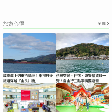
旅遊心得
全部
尋找海上列車拍攝地！乘搭丹後
伊根交通、住宿、遊覽船資料一
鐵道穿越「由良川橋」
覽！自由行三點事情要避雷