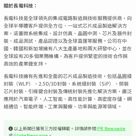
關於長電科技：
長電科技是全球領先的集成電路製造與技術服務提供商，向
全球半導體客戶提供全方位、一站式芯片成品製造解決方
案，涵蓋微系統集成、設計仿真、晶圓中測、芯片及器件封
裝、成品測試、產品認證以及全球直運等服務。公司在中
國、韓國和新加坡擁有八大生產基地和兩大研發中心，並在
全球設有20多個業務機構，為客戶提供緊密的技術合作與
高效的產業鏈支持。
長電科技擁有先進和全面的芯片成品製造技術，包括晶圓級
封裝（WLP）、2.5D/3D封裝、系統級封裝（SiP）、倒裝
芯片封裝、引線鍵合封裝及傳統封裝先進化解決方案，廣泛
應用於汽車電子、人工智能、高性能計算、高密度存儲、網
絡通信、智能終端、工業與醫療、功率與能源等領域。
以上新聞已獲第三方授權轉載。詳情請參閱
PR Newswire
或
GlobeNewswire
。