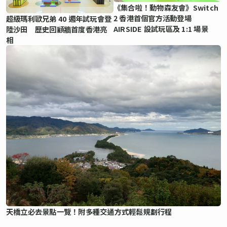
《集合啦！動物森友會》Switch
2 香港首個官方活動登場
超級瑪利歐兄弟 40 週年試玩會登
AIRSIDE 設試玩區及 1:1 場景
陸沙田 歷史回顧牆首度香港亮
相
天橋立必去景點一覽！附多種交通方式輕鬆規劃行程