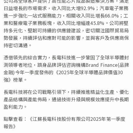
公司為全球客戶提供了高性能芯片成品製造解決方案，滿足
日益增長的市場需求，收入同比大增92.9%；汽車電子業務
進一步強化一站式服務能力，相關收入同比增長66.0%；工
業和醫療電子業務板塊，收入同比增幅達45.8%。公司將堅
持多元化、堅韌可持續的供應鏈建設，密切關注國際貿易局
勢發展，持續評估和應對可能的影響，並與客戶及供應商保
持密切溝通。
憑借領先的綜合實力，長電科技進一步鞏固了全球半導體封
測領導者地位，躋身品牌評估咨詢機構Brand Finance(品牌
金融)今年一季度發佈的《2025年全球半導體品牌價值30
強》榜單。
長電科技將在公司戰略引領下，持續推進精益化生產、優化
產品結構與產能佈局，通過技術升級與規模效應提升中長期
盈利能力。
點擊查看：《江蘇長電科技股份有限公司2025年第一季度
報告》