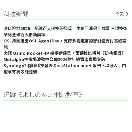
科技新聞
全部
應科院於2026「全球百大科技研發獎」中創亞洲最佳成績 三項技術
榮膺全球百大創新獎項
OSL集團推出OSL AgentPay，支持多穩定幣的智能體支付基礎設
施
大疆 Osmo Pocket 4P 攜手伊莎貝•雨蓓推出短片《彷彿相識》
Metalpha在市場波動中公佈2026財年總資產實現突破
Synology® 群暉科技發表 DiskStation neo+ 系列，以低入手門
檻享有高效能體驗
追蹤《よしのん的網站教室》