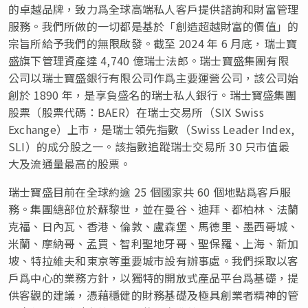
的卓越品牌，致力爲全球高端私人客戶提供諮詢和財富管理
服務。我們所做的一切都是基於「創造超越財富的價值」的
宗旨所給予我們的無限啟發。截至 2024 年 6 月底，瑞士寶
盛旗下管理資產達 4,740 億瑞士法郎。瑞士寶盛集團有限
公司以瑞士寶盛銀行有限公司作爲主要運營公司，該公司始
創於 1890 年，是享負盛名的瑞士私人銀行。瑞士寶盛集團
股票（股票代碼：BAER）在瑞士交易所（SIX Swiss
Exchange）上市，是瑞士領先指數（Swiss Leader Index,
SLI）的成分股之一。該指數追蹤瑞士交易所 30 只市值最
大及流通量最高的股票。
瑞士寶盛目前在全球約逾 25 個國家共 60 個地點爲客戶服
務。集團總部位於蘇黎世，並在曼谷、迪拜、都柏林、法蘭
克福、日內瓦、香港、倫敦、盧森堡、馬德里、墨西哥城、
米蘭、摩納哥、孟買、智利聖地牙哥、聖保羅、上海、新加
坡、特拉維夫和東京等重要城市設有辦事處。我們採取以客
戶爲中心的業務方針，以獨特的開放式產品平台爲基礎，提
供客觀的建議，憑藉穩健的財務基礎及極具創業者精神的管