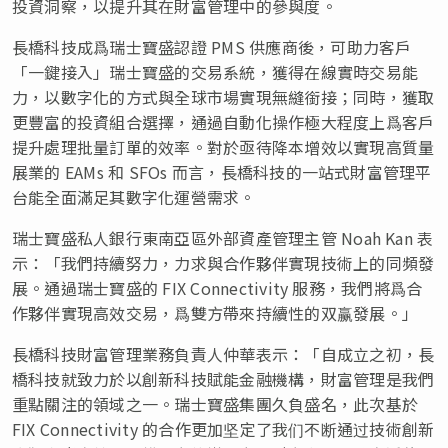
投資洞察，以提升其在財富管理中的參與度。
長橋科技成爲瑞士寶盛認證 PMS 供應商後，可助力客戶
「一鍵接入」瑞士寶盛的交易系統，獲得在線實時交易能
力，以數字化的方式與全球市場實現無縫銜接；同時，獲取
更豐富的投資組合選擇，通過自動化操作極大程度上爲客戶
提升處理批量訂單的效率。對於亟待降本增效以實現高質量
展業的 EAMs 和 SFOs 而言，長橋科技的一站式財富管理平
台能全面滿足其數字化運營需求。
瑞士寶盛私人銀行東南亞區外部資產管理主管
Noah Kan
表
示
：
「我們持續努力，力求與合作夥伴實現技術上的同頻發
展。通過瑞士寶盛的 FIX Connectivity 服務，我們將爲合
作夥伴實現高效交易，爲雙方帶來持續性的双赢發展。」
長橋科技財富管理業務負責人仲華表示：「自成立之初，長
橋科技就致力於以創新科技賦能金融機構，財富管理是我們
重點關注的領域之一。瑞士寶盛集團久負盛名，此次基於
FIX Connectivity 的合作更加坚定了我们不断通过技術創新