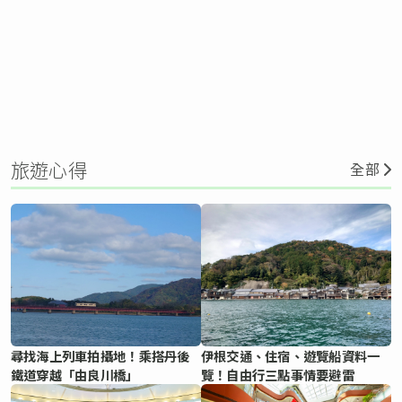
旅遊心得
全部
尋找海上列車拍攝地！乘搭丹後
伊根交通、住宿、遊覽船資料一
鐵道穿越「由良川橋」
覽！自由行三點事情要避雷