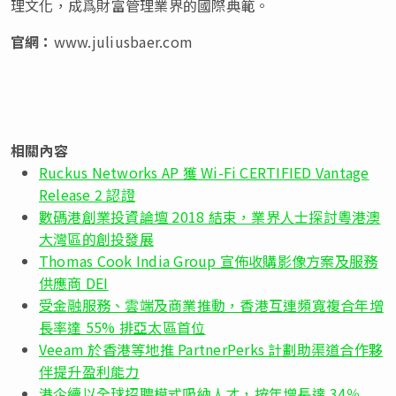
理文化，成爲財富管理業界的國際典範。
官網：
www.juliusbaer.com
相關內容
Ruckus Networks AP 獲 Wi-Fi CERTIFIED Vantage
Release 2 認證
數碼港創業投資論壇 2018 結束，業界人士探討粵港澳
大灣區的創投發展
Thomas Cook India Group 宣佈收購影像方案及服務
供應商 DEI
受金融服務、雲端及商業推動，香港互連頻寬複合年增
長率達 55% 排亞太區首位
Veeam 於香港等地推 PartnerPerks 計劃助渠道合作夥
伴提升盈利能力
港企續以全球招聘模式吸納人才，按年增長達 34％