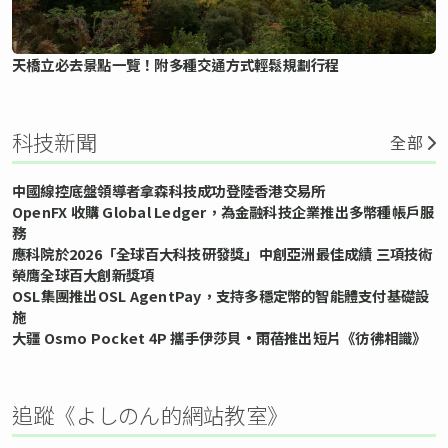
天橋立必去景點一覽！附多種交通方式輕鬆規劃行程
科技新聞
全部
中國線控底盤領導者拿森科技成功登陸香港交易所
OpenFX 收購 Global Ledger，為金融科技企業推出多幣種帳戶服
務
應科院於2026「全球百大科技研發獎」中創亞洲最佳成績 三項技術
榮膺全球百大創新獎項
OSL集團推出OSL AgentPay，支持多穩定幣的智能體支付基礎設
施
大疆 Osmo Pocket 4P 攜手伊莎貝•雨蓓推出短片《彷彿相識》
追蹤《よしのん的網站教室》