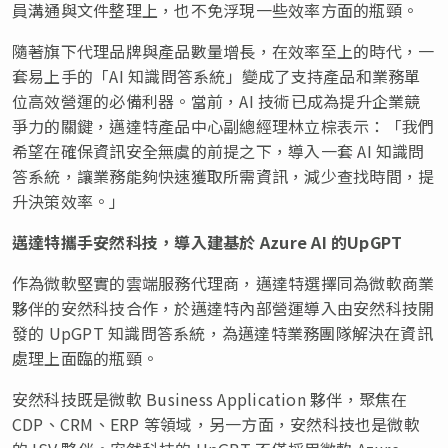
員溝通與文件整理上，也不免浮現一些效率方面的瓶頸。
隨著旗下代理品牌與產品數量增長，在效率至上的時代，一
套易上手的「AI 知識問答系統」變成了支持產品和業務單
位高效營運的必備利器。當前，AI 技術已成為提升企業競
爭力的關鍵，邁達特產品中心副總經理林立棕表示：「我們
希望在確保資訊安全無虞的前提之下，導入一套 AI 知識問
答系統，讓業務能夠快速獲取所需資訊，減少查找時間，提
升決策效率。」
邁達特攜手安然科技，導入建基於
Azure AI 的UpGPT
作為微軟堅實的雲端服務代理商，邁達特選擇同為微軟商業
夥伴的安然科技合作，於邁達特內部營運導入由安然科技開
發的 UpGPT 知識問答系統，為邁達特業務團隊解決在資訊
處理上面臨的瓶頸。
安然科技既是微軟 Business Application 夥伴，聚焦在
CDP、CRM、ERP 等領域，另一方面，安然科技也是微軟