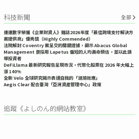
科技新聞
全部
連連數字榮獲《企業財資人》雜誌2026年度「最佳跨境支付解決方
案提供商」優秀獎（Highly Commended）
法院解封 Coventry 案呈交的關鍵證據，顯示 Abacus Global
Management 曾採用 Lapetus 偏短的人均壽命預估，並以此誤
導投資者
DeFiLlama 最新研究報告呈現市況，代幣化股票在 2026 年大幅上
漲 140%
全新 Velo 全球研究揭示表達自我的「漣漪效應」
Aegis Clear 配合臺灣「亞洲資產管理中心」政策
追蹤《よしのん的網站教室》