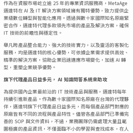
作為在資服市場屹立逾 25 年的專業資訊服務商，MetaAge
邁達特在 AI 及 IT 解決方案領域擁有獨特優勢，致力提供企
業級數位轉型與智能化應用。透過與數十家國際知名原廠緊
密合作，邁達特代理多款領先市場的產品及解決方案，確保
IT 技術的前瞻性與穩定性。
舉凡跨產品整合能力、強大的技術實力，以及靈活的客製化
服務，均是邁達特的核心優勢，可依據企業需求提供高效、
精準的解決方案，協助企業迅速適應市場變化，加速 AI 轉
型，重塑企業競爭優勢。
旗下代理產品日益多元，
AI 知識問答系統來助攻
為提供國內企業最前沿的 IT 技術產品與服務，邁達特每年
持續引進新產品。作為數十家國際知名原廠在台灣的代理夥
伴，邁達特旗下代理產品日益多元，而每個產品部門對應的
原廠皆有不同的流程與產品特性。儘管各產品部門已準備完
善的 SOP 與文件資料，不過，業務團隊仍需處理大量且範
圍極廣的產品資訊，不僅面臨不小的學習與查找成本，在人