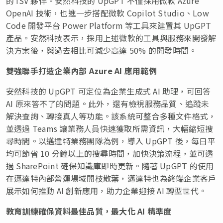
的 ISV 夥伴。安然科技的 UpGPT 不僅採用微軟 Azure
OpenAI 技術，也進一步搭配微軟 Copilot Studio、Low
Code 開發平台 Power Platform 等工具來建置其 UpGPT
產品。安然科技表示，採用上述微軟的工具與服務來開發解
決方案後，與過去相比可減少高達 50% 的開發時間。
雙強聯手打造企業內部
Azure AI 應用範例
安然科技的 UpGPT 可定位為企業生成式 AI 助理，可回答
AI 原來答不了的問題。此外，還有檢視服務品質、追蹤未
解決查詢、轉接真人等功能。該系統可整合多種文件格式，
並透過 Teams 讓業務人員快速獲取所需資訊，大幅縮短搜
尋時間。以邁達特業務團隊為例，導入 UpGPT 後，每日平
均可節省 10 分鐘以上的搜尋時間，加快決策流程，並可透
過 SharePoint 確保知識庫即時更新。隨著 UpGPT 的使用
在邁達特內部營運場域開枝散葉，邁達特也為終端企業客戶
展示如何推動 AI 創新應用，助力企業迎接 AI 轉型世代。
教育訓練確保資料最佳品質，最大化
AI 精準度