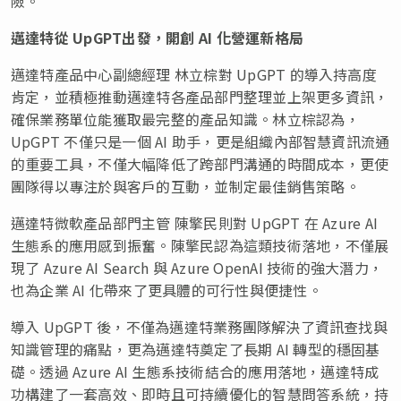
險。
邁達特從
UpGPT出發，開創 AI 化營運新格局
邁達特產品中心副總經理 林立棕對 UpGPT 的導入持高度
肯定，並積極推動邁達特各產品部門整理並上架更多資訊，
確保業務單位能獲取最完整的產品知識。林立棕認為，
UpGPT 不僅只是一個 AI 助手，更是組織內部智慧資訊流通
的重要工具，不僅大幅降低了跨部門溝通的時間成本，更使
團隊得以專注於與客戶的互動，並制定最佳銷售策略。
邁達特微軟產品部門主管 陳擎民則對 UpGPT 在 Azure AI
生態系的應用感到振奮。陳擎民認為這類技術落地，不僅展
現了 Azure AI Search 與 Azure OpenAI 技術的強大潛力，
也為企業 AI 化帶來了更具體的可行性與便捷性。
導入 UpGPT 後，不僅為邁達特業務團隊解決了資訊查找與
知識管理的痛點，更為邁達特奠定了長期 AI 轉型的穩固基
礎。透過 Azure AI 生態系技術結合的應用落地，邁達特成
功構建了一套高效、即時且可持續優化的智慧問答系統，持