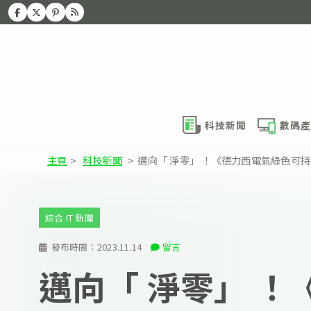
科技新聞
數碼產
主頁
>
科技新聞
>
邁向「 淨零」 ！《德力西電氣綠色可
綜合 IT 新聞
發布時間：
2023.11.14
留言
邁向「 淨零」 ！