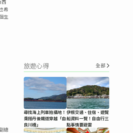
力西
也希
個生
旅遊心得
全部
尋找海上列車拍攝地！
伊根交通、住宿、遊覽
乘搭丹後鐵道穿越「由
船資料一覽！自由行三
良川橋」
點事情要避雷
副總