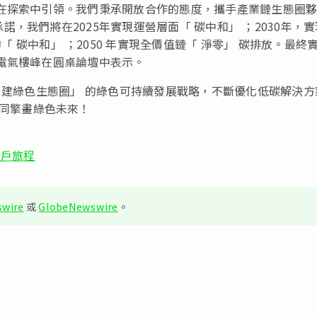
在探索中引領。我們秉承開放合作的態度，攜手產業鏈生態圈
諾，我們將在2025年實現運營層面
「
碳中和
」
；2030年，
的
「
碳中和
」
；2050 年實現全價值鏈
「
淨零
」
碳排放。最終
電氣樓峰在圓桌論壇中表示。
 建綠色生態圈
」
的綠色可持續發展戰略，不斷優化低碳解決方
同擎畫綠色未來！
示客戶旅程
wire
或
GlobeNewswire
。