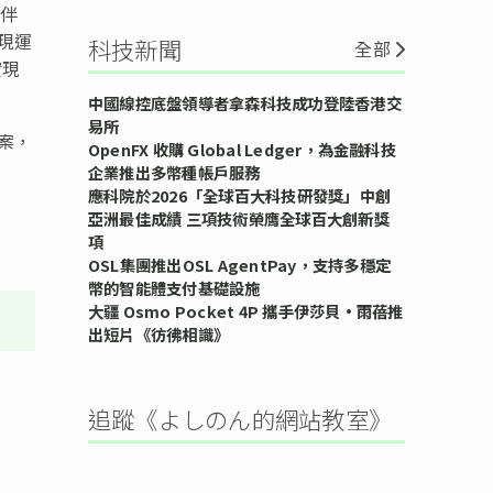
夥伴
實現運
科技新聞
全部
實現
中國線控底盤領導者拿森科技成功登陸香港交
易所
案，
OpenFX 收購 Global Ledger，為金融科技
企業推出多幣種帳戶服務
應科院於2026「全球百大科技研發獎」中創
亞洲最佳成績 三項技術榮膺全球百大創新獎
項
OSL集團推出OSL AgentPay，支持多穩定
幣的智能體支付基礎設施
大疆 Osmo Pocket 4P 攜手伊莎貝•雨蓓推
出短片《彷彿相識》
追蹤《よしのん的網站教室》