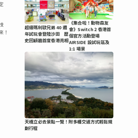
定
《集合啦！動物森友
技
超級瑪利歐兄弟 40 週
會》Switch 2 香港首
來！
年試玩會登陸沙田 歷
個官方活動登場
史回顧牆首度香港亮相
AIRSIDE 設試玩區及
1:1 場景
天橋立必去景點一覽！附多種交通方式輕鬆規
劃行程