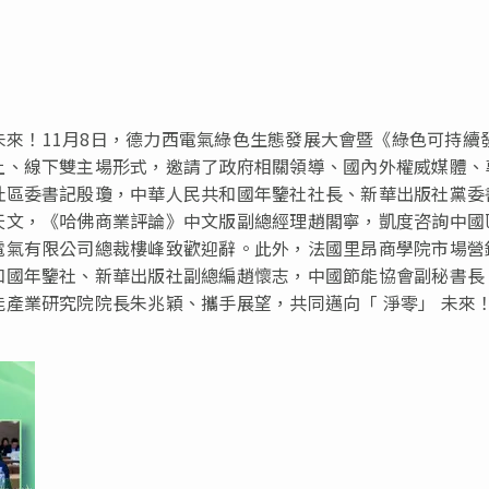
，淨零未來！11月8日，德力西電氣綠色生態發展大會暨《綠色可持續
上、線下雙主場形式，邀請了政府相關領導、國內外權威媒體、
沚區委書記殷瓊，中華人民共和國年鑒社社長、新華出版社黨委
天文，《哈佛商業評論》中文版副總經理趙閣寧，凱度咨詢中國
電氣有限公司總裁樓峰致歡迎辭。此外，法國里昂商學院市場營
和國年鑒社、新華出版社副總編趙懷志，中國節能協會副秘書長
能產業研究院院長朱兆穎、攜手展望，共同邁向
「
淨零
」
未來