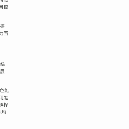
目標
了德
力西
、綠
發展
色能
用能
標桿
地均