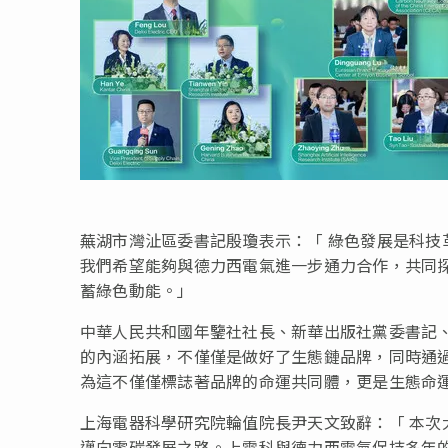
蕪湖市灣沚區委書記殷瓊表示：
「
綠色發展是科技
我們希望能夠與德力西電氣進一步通力合作，共同
蓄綠色動能。
」
中華人民共和國年鑒社社長、新華出版社黨委書記
的內涵拓展，不僅僅是做好了生態鏈品牌，同時通
為這不僅僅標誌著品牌的命運共同體，更是生態命
上海電器科學研究院輪值院長尹天文致辭：
「
本次
邁向零碳發展之路。上電科與德力西電氣保持多年