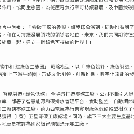
領作用，協同生態圈，為低壓電氣行業可持續發展，及中國雙碳
發言中說道：
「
零碳工廠的參觀，讓我印象深刻，同時也看到
當，和在可持續發展領域的領導者地位。未來，我們共同期待德
和組織一起，建立一個綠色可持續的世界！
」
碳中和 建綠色生態圈
」
戰略模型，以
「
綠色設計、綠色製造
展到上下游生態圈，形成文化引領、創新推進、數字化賦能的
「
智能製造+綠色低碳
」
全場景打造零碳工廠。公司不斷引入綠
效率，部署了智慧能源和碳排放管理平台，實時監控，自動調節
和工廠到零碳工廠，德力西電氣為行業實現綠色低碳轉型樹立了
獲得（I 型）五星零碳工廠認證。同時，旗下三大主要生產基
基地更是被評為國家級智能製造示範工廠。