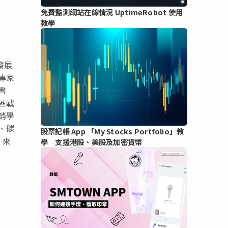
免費監測網站在線情況 UptimeRobot 使用
教學
發展
專家
書
區戰
銷學
、碳
股票記帳 App 「My Stocks Portfolio」教
！來
學 支援港股、美股及加密貨幣