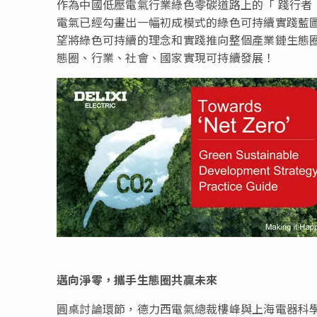
作為中國低壓電氣行業綠色零碳道路上的
「
踐行者
電氣已經勾畫出一幅初成模式的綠色可持續實踐藍
望將綠色可持續的理念和實踐推向整個產業鏈生態
態圈、行業、社會、國家實現可持續發展！
邁向淨零，攜手生態圈共贏未來
圓桌討論環節，德力西電氣總裁樓峰與上海電器科