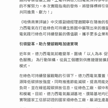
的不懈努力。本次實踐指南的發佈，將發揮標桿引
共同擔責、獻力！
」
《哈佛商業評論》中文版副總經理趙閣寧在隨後的
力西電氣在打造綠色可持續生態圈中展現出來的擔
電氣踐行綠色可持續發展的價值觀，攜手更多企業
引領變革，助力雙碳戰略加速實現
近年來，德力西電氣前瞻變革，圍繞
「
以人為本 促
色服務
」
為行動架構，從員工個體到供應鏈運營擴
模式。
在綠色可持續發展戰略的引領下，德力西電氣覆蓋
源降低碳排放強度，同時推進節能減碳，提高用能
負荷，並在線追蹤碳排放信息。從綠色工廠、碳中
和模範。目前，德力西電氣蕪湖基地、濮陽基地均已
實現國家工信部認證的國家級綠色工廠，蕪湖生產