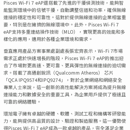
Pisces Wi-Fi 7 eAP還搭載了先進的干擾偵測技術，能夠智
能監測環境中的信號干擾，自動調整信道和功率，確保無線
連接的穩定性和可靠性。這對於提供無線連接的企業相當重
要，特別是在擁擠的無線環境中。此外，Pisces Wi-Fi 7
eAP支持多重連結操作技術（MLO），實現更高的效能和多
樣化的應用，適用於各種企業環境和需求。
垂直應用產品方案事業處副處長張宏齊表示，Wi-Fi 7市場
需求正處於快速增長的階段，Pisces Wi-Fi 7 eAP的推出迎
合了市場對更高速、更可靠、更具彈性的無線連接的迫切需
求。搭載了高通創銳訊（Qualcomm Atheros） 芯片
「
QCA IPQ9574和IPQ9274
」
，對於企業網絡和網絡安全
專業人士來說，這一創新的高性能解決方案將成為提升無線
連接能力和數據安全的重要工具，為企業用戶提供了極速且
可靠的網絡體驗。
環旭電子擁有卓越的硬體、軟體、測試工程和機構等研發能
力，能夠提供高品質的設計、驗證和製造服務。這一優勢使
得Pisces Wi-Fi 7 eAP成為一款卓越的產品，完全滿足企業