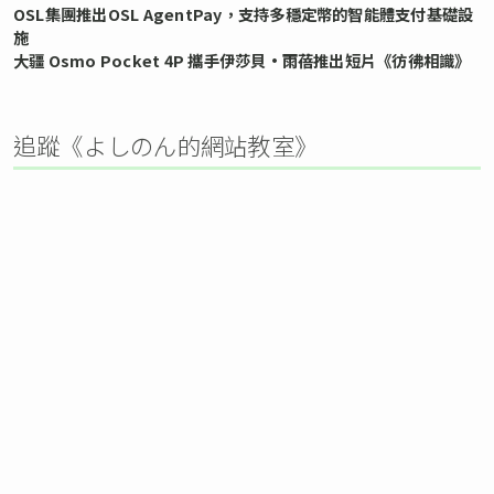
OSL集團推出OSL AgentPay，支持多穩定幣的智能體支付基礎設
施
大疆 Osmo Pocket 4P 攜手伊莎貝•雨蓓推出短片《彷彿相識》
追蹤《よしのん的網站教室》