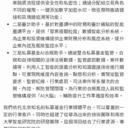
業融資流程提供安全性和私密性；通過分配給交易角色
不同的權限、一鍵添加數字加密水印、微信限時邀請鏈
接和區塊鏈追溯等功能；
二是審計助手，基於對盡調中的財務和審計痛點的智能
盡調平台，提供「發票級顆粒度」數據智能分析系統，
為企業和投資機構提供企業財務分析和風控系統，提升
企業內控及風險監控水平；
三是私募基金AI合規助手。通過整合私募基金監管，合
規和自律相關的法律法規數據，監管處罰數據，案件數
據等，利用人工智能的語義分析和知識圖譜技術進行關
聯，可實現跨維度內容查詢、聯想和分析，實現從監管
要求、監管紅線、行業處罰、司法案件等多層次的合
規、內控、案防管理閉環。為行業的合規風控人員和監
管機構提供「AI大腦」，輔助提升工作準確度和效率。
我們依托北京知名的私募基金行業媒體平台，可以覆蓋的一
定的行業客戶，同時也組建了從華為出來的技術團隊和南京
大學智能研究院的研發團隊，這個項目結合了行業資源、專