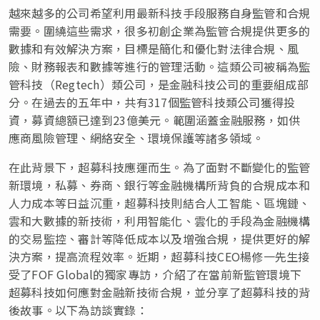
越來越多的公司希望利用最新科技手段服務自身監管和合規
需要。圍繞這些需求，很多初創企業為監管合規提供更多的
數據和有效解決方案，目標是簡化和優化對法律合規、風
險、財務報表和數據等進行的管理活動。這類公司被稱為監
管科技（Regtech）類公司，是金融科技公司的重要組成部
分。在過去的五年中，共有317個監管科技類公司獲得投
資，募資總額已達到23億美元。範圍涵蓋金融服務，如供
應商風險管理、網絡安全、環境保護等諸多領域。
在此背景下，超募科技應運而生。為了面對不斷變化的監管
新環境，私募、券商、銀行等金融機構所背負的合規成本和
人力成本等日益沉重，超募科技則結合人工智能、區塊鏈、
雲和大數據的新技術，利用智能化、雲化的手段為金融機構
的交易監控、審計等降低成本以及增強合規，提供更好的解
決方案，提高流程效率。近期，超募科技CEO楊修一先生接
受了FOF Global的獨家專訪，介紹了在當前新監管環境下
超募科技如何應對金融新技術合規，並分享了超募科技的背
後故事。以下為訪談實錄：