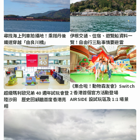
尋找海上列車拍攝地！乘搭丹後
伊根交通、住宿、遊覽船資料一
鐵道穿越「由良川橋」
覽！自由行三點事情要避雷
《集合啦！動物森友會》Switch
2 香港首個官方活動登場
超級瑪利歐兄弟 40 週年試玩會登
AIRSIDE 設試玩區及 1:1 場景
陸沙田 歷史回顧牆首度香港亮
相