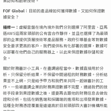
業認知和創新技術。
FOF Global
：
目前的產品線如何獲得數據，又如何保證數
據安全？
楊修一：
虛擬雲盤在境內境外我們分別選擇了阿里雲、亞馬
遜AWS這兩家頭部的公有雲合作夥伴，並且也選擇了為最頭
部的企業提供頂層技術等產品服務。政府引導基金等對數據
安全要求更高的客戶，我們提供私有化部署的選擇，數據可
以部署在他們自己的服務器上，以此來保證數據存儲和安
全。
關於財務審計小工具，在盡調過程當中，數據直接用於分
析，只保留分析結果，不保留中間過程的財務數據。分析結
果並不上網，只是給予甲方和我們來共同一起做審計的工
作。一些被盡調企業的財務票證數據不完整，通過我們的技
術手段拿到票證數據之後，還要再去跟他的財務信息去做佐
證和分析，包括在銷售端和採購端的進項和出項發票數據。
這種全財務憑證覆蓋是遠遠高於目前頭部四大審計機構所能