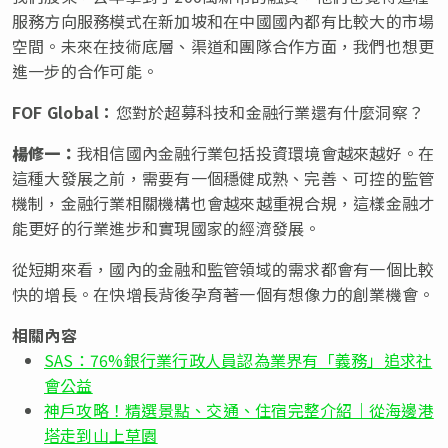
服務方向服務模式在新加坡和在中國國內都有比較大的市場
空間。未來在技術底層、渠道和團隊合作方面，我們也想更
進一步的合作可能。
FOF Global：
您對於超募科技和金融行業還有什麼洞察？
楊修一：
我相信國內金融行業包括投資環境會越來越好。在
這種大發展之前，需要有一個穩健成熟、完善、可控的監管
機制，金融行業相關機構也會越來越重視合規，這樣金融才
能更好的行業進步和實現國家的經濟發展。
從短期來看，國內的金融和監管領域的需求都會有一個比較
快的增長。在快增長背後孕育著一個有想像力的創業機會。
相關內容
SAS：76%銀行業行政人員認為業界有「義務」追求社
會公益
神戶攻略！精選景點、交通、住宿完整介紹｜從海邊港
塔走到山上草園