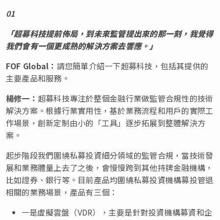
01
「超募科技提前佈局，到未來監管提出來的那一刻，我覺得
我們會有一個更成熟的解決方案去響應。」
FOF Global
：
請您簡單介紹一下超募科技，包括其提供的
主要產品和服務。
楊修一：
超募科技專注於整個金融行業做監管合規性的技術
解決方案。根據行業實用性，基於業務流程和用戶的實際工
作場景，創新定制由小的「工具」逐步拓展到整體解決方
案。
起步階段我們圍繞私募投資細分領域的監管合規，當技術發
展和業務體量上去了之後，會慢慢跨到其他持牌金融機構，
比如證券、銀行等。目前產品均圍繞私募投資機構募投管退
相關的業務場景，產品有三個：
一是虛擬雲盤（VDR），主要是針對投資機構募資和企