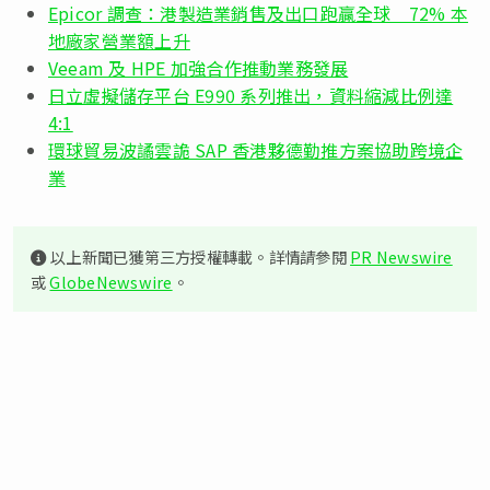
Epicor 調查：港製造業銷售及出口跑贏全球 72% 本
地廠家營業額上升
Veeam 及 HPE 加強合作推動業務發展
日立虛擬儲存平台 E990 系列推出，資料縮減比例達
4:1
環球貿易波譎雲詭 SAP 香港夥德勤推方案協助跨境企
業
以上新聞已獲第三方授權轉載。詳情請參閱
PR Newswire
或
GlobeNewswire
。