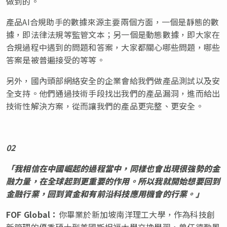
做到的。
產品AI合規助手的數據來源主要兩個方面，一個是靜態的數
據，即法律法規等監管文本；另一個是動態數據，即大家在
合規過程中遇到的問題和答案，大家都關心哪些問題，哪些
答案是被普遍接受的等等。
另外，國內頭部網絡安全的企業會給我們做產品測試以及安
全支持。他們通過技術手段找出我們的產品漏洞，進而給出
技術性解決方案，從而讓我們的產品更完整、更安全。
02
「我相信在中國崛起的過程當中，同樣也會出現很強勢的金
融力量，在全球起到更重要的作用。所以我就開始想要回到
金融行業，回到資金和有前沿科技應用機會的行業。」
FOF Global
：
你畢業於新加坡南洋理工大學，作為科技創
新管理的優秀碩士到美國斯坦福大學交換學習，曾任德勤風