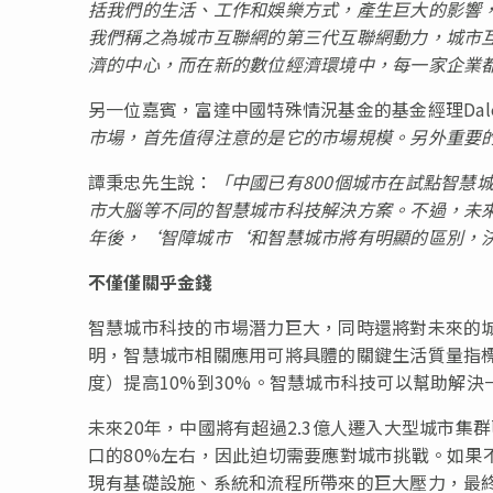
括我們的生活、工作和娛樂方式，產生巨大的影響
我們稱之為城市互聯網的第三代互聯網動力，城市
濟的中心，而在新的數位經濟環境中，每一家企業
另一位嘉賓，富達中國特殊情況基金的基金經理Dale N
市場，首先值得注意的是它的市場規模。
另外重要
譚秉忠先生說：
「
中國已有
800
個城市在試點智慧
市大腦等不同的智慧城市科技解決方案。
不過，未
年後，
‘
智障城市
‘
和智慧城市將有明顯的區別，
不僅僅關乎金錢
智慧城市科技的市場潛力巨大，同時還將對未來的城市
明，智慧城市相關應用可將具體的關鍵生活質量指
度）提高10%到30%。智慧城市科技可以幫助解
未來20年，中國將有超過2.3億人遷入大型城市集
口的80%左右，因此迫切需要應對城市挑戰。如果
現有基礎設施、系統和流程所帶來的巨大壓力，最