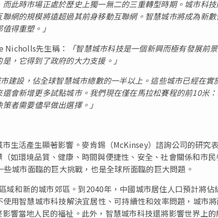
，而此時市場正處於歷史上獨一無二的三重轉型時期。
城市科技
互聯網的規模將遠超過其前身移動互聯網。
智慧城市將成為新數
都值得重塑。
」
icholls先生稱：
「
智慧城市科技是一個新興而極有發展前景
的是，它得到了政府的大力支援。
」
城市建設，佔全球智慧城市總數的一半以上。
這些城市已經在實
來還會新增更多試點城市。
我們現在僅在馬拉松賽程的前
10
米：
決策者需要儘早做出選擇。
」
生活產生顯著影響。麥肯錫（McKinsey）諮詢公司的研究
標（如環境品質、健康、時間與便捷性、安全、社會關係和市民
決一些城市面臨的巨大挑戰，也是全球所面臨的巨大問題。
群區域和新的城市郊區。到2040年，中國城市居住人口預計將佔
不使用智慧城市科技解決宜居性、可持續性和效率問題，城市將
終影響當地人民的福祉。此外，智慧城市科技還將影響世界上的