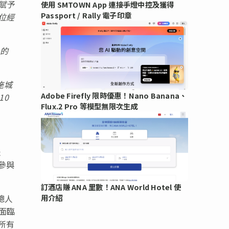
賦予
使用 SMTOWN App 連接手燈中控及獲得
Passport / Rally 電子印章
位經
的
施城
Adobe Firefly 限時優惠！Nano Banana、
10
Flux.2 Pro 等模型無限次生成
表
參與
訂酒店賺 ANA 里數！ANA World Hotel 使
總人
用介紹
面臨
所有