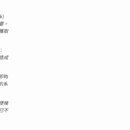
k）
要。
獲取
：
造成
即時
的系
便幾
已不