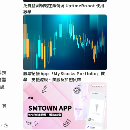
免費監測網站在線情況 UptimeRobot 使用
教學
科技
股票記帳 App 「My Stocks Portfolio」教
改變
學 支援港股、美股及加密貨幣
莫過
，其
，包