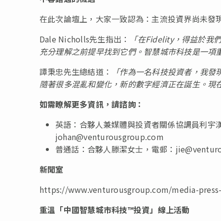
在此次論壇上，大家一致認為：主流投資界尚未發
Dale Nicholls先生指出：
「
在
Fidelity
，得益於我
充分理解之前提早找到它們。
智慧城市科技是一項
譚秉忠先生總結道：
「
作為一名科技投資者，我發
隨著很多混亂和變化，新的數字經濟正在誕生。
現
如需瞭解更多資訊，請諮詢：
英語：合夥人兼媒體與投資者關係協調員利宇漢（Jo
johan@venturousgroup.com
普通話：合夥人滕潔女士，電郵：
jie@ventur
新聞室
https://www.venturousgroup.com/media-press
重溫「中國智慧城市科技™投資」線上活動