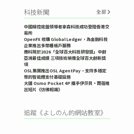
科技新聞
全部
中國線控底盤領導者拿森科技成功登陸香港交
易所
OpenFX 收購 Global Ledger，為金融科技
企業推出多幣種帳戶服務
應科院於2026「全球百大科技研發獎」中創
亞洲最佳成績 三項技術榮膺全球百大創新獎
項
OSL集團推出OSL AgentPay，支持多穩定
幣的智能體支付基礎設施
大疆 Osmo Pocket 4P 攜手伊莎貝•雨蓓推
出短片《彷彿相識》
追蹤《よしのん的網站教室》