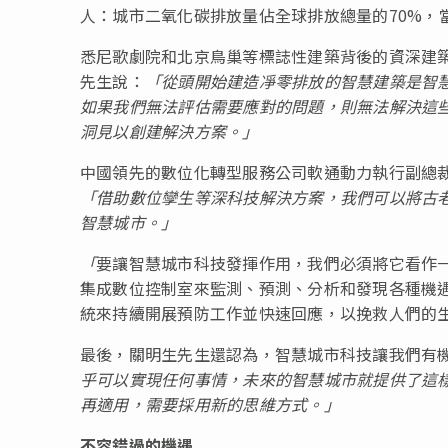
人：城市二氧化碳排放量佔全球排放總量的70%，
悉尼歌劇院和北京鳥巢等標誌性建築背後的資深建築工程
先生說：
「
從頭開始建造凈零排放的智慧建築是智
如果我們無法評估需要應對的問題，則無法解決這
洞見以創建解決方案。
」
中國領先的數位化轉型服務公司軟通動力執行副總
「
借助數位孿生等深科技解決方案，我們可以將古
智慧城市。
」
「
要讓智慧城市科技發揮作用，我們必須將它看作
集成數位控制室來監測、預測、分析和發現各種機
統來持續開展預防工作並快速回應，以挽救人們的
最後，關明生先生還認為，智慧城市科技讓我們有
乎可以實現任何事情，未來的智慧城市就提供了這
再適用，需要採用新的思維方式。
」
不容錯過的機遇