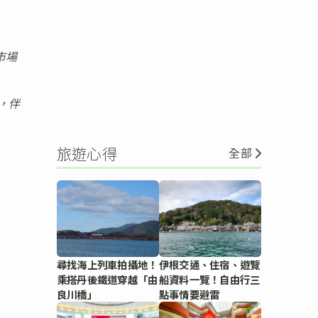
市場
，伴
旅遊心得
全部
尋找海上列車拍攝地！
伊根交通、住宿、遊覽
乘搭丹後鐵道穿越「由
船資料一覽！自由行三
良川橋」
點事情要避雷