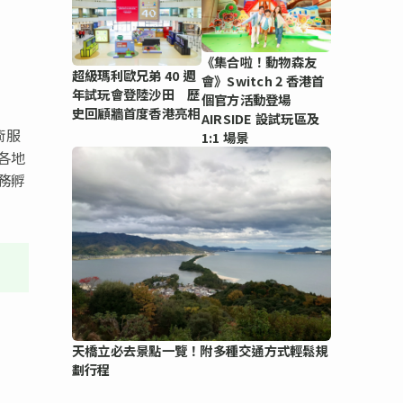
-
《集合啦！動物森友
超級瑪利歐兄弟 40 週
會》Switch 2 香港首
年試玩會登陸沙田 歷
個官方活動登場
史回顧牆首度香港亮相
AIRSIDE 設試玩區及
術服
1:1 場景
各地
務孵
天橋立必去景點一覽！附多種交通方式輕鬆規
劃行程