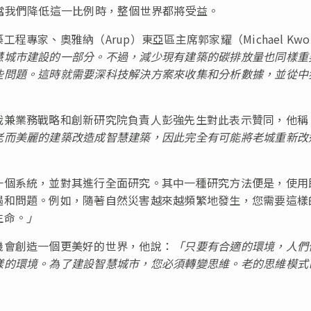
當我們降低這一比例時，整個世界都將受益。
專家、奧雅納（Arup）東亞區主席郭家耀（Michael Kwo
慧城市建設的一部分。
不過，減少現有建築的碳排放量也同樣重
些問題。
這時就需要深科技解決方案來收集和分析數據，並從中
裁兼業務戰略和創新研究院負責人彭強先生對此表示贊同，他稱
老而美麗的建築改造成智慧建築，因此完全有可能將老城重新改
一個系統，並對其進行全面研究。其中一種研究方法便是，使用
遇和問題。例如，隨著自然災害越來越頻繁地發生，您需要這樣
生命。
」
機會創造一個更美好的世界，他說：
「
只要有合適的環境，人們
樣的環境。
為了建設智慧城市，您必須轉變思維。
老的思維模式