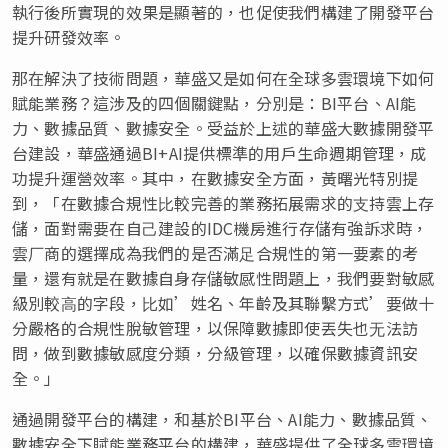
執行後所實現的效果是顯著的，也促使我們構建了開發平台
提升研發效率。
那在解決了技術問題，華盛又是如何在全球多雲環境下如何
賦能業務？這涉及的四個關鍵點，分別是：BI平台、AI能
力、數據品質、數據安全。受益於上述的華盛大數據開發平
台建設，華盛通過BI+AI提供標準的用戶生命週期管理，成
功提升運營效率。其中，在數據安全方面，黃曙光特別提
到，「在數據合規性⽐較完善的業務拓展需求的⽀持雲上存
儲，面對需要在⾃⼰建設的IDC機房進⾏存儲有強訴求時，
雲⼚商的選擇成為我們的是否滿⾜合規性的第⼀要素的考
量，還有就是在數據⾃身存儲敏感性問題上，我們要對敏感
級別較⾼的字段，⽐如’姓名、年齡及其聯繫⽅式’要做十
分嚴格的合規性脫敏管理，以保障數據即使丟失也⽆法訪
問，做到數據敏感度分類，分級管理，以確保數據資訊安
全。」
通過開發平台的構建，和基於BI平台、AI能力、數據品質、
數據安全下賦能業務平台的構建，華盛提供了全球多雲環境