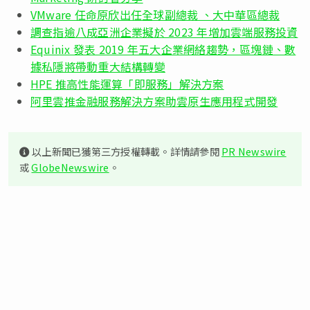
VMware 任命原欣出任全球副總裁 、大中華區總裁
調查指逾八成亞洲企業擬於 2023 年增加雲端服務投資
Equinix 發表 2019 年五大企業網絡趨勢，區塊鏈、數
據私隱將帶動重大結構轉變
HPE 推高性能運算「即服務」解決方案
阿里雲推金融服務解決方案助雲原生應用程式開發
以上新聞已獲第三方授權轉載。詳情請參閱
PR Newswire
或
GlobeNewswire
。