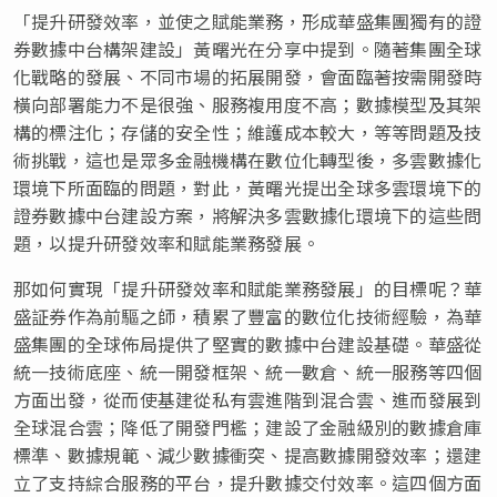
「提升研發效率，並使之賦能業務，形成華盛集團獨有的證
券數據中台構架建設」黃曙光在分享中提到。隨著集團全球
化戰略的發展、不同市場的拓展開發，會面臨著按需開發時
橫向部署能力不是很強、服務複用度不高；數據模型及其架
構的標注化；存儲的安全性；維護成本較大，等等問題及技
術挑戰，這也是眾多金融機構在數位化轉型後，多雲數據化
環境下所面臨的問題，對此，黃曙光提出全球多雲環境下的
證券數據中台建設方案，將解決多雲數據化環境下的這些問
題，以提升研發效率和賦能業務發展。
那如何實現「提升研發效率和賦能業務發展」的目標呢？華
盛証券作為前驅之師，積累了豐富的數位化技術經驗，為華
盛集團的全球佈局提供了堅實的數據中台建設基礎。華盛從
統一技術底座、統一開發框架、統一數倉、統一服務等四個
方面出發，從而使基建從私有雲進階到混合雲、進而發展到
全球混合雲；降低了開發門檻；建設了金融級別的數據倉庫
標準、數據規範、減少數據衝突、提高數據開發效率；還建
立了支持綜合服務的平台，提升數據交付效率。這四個方面