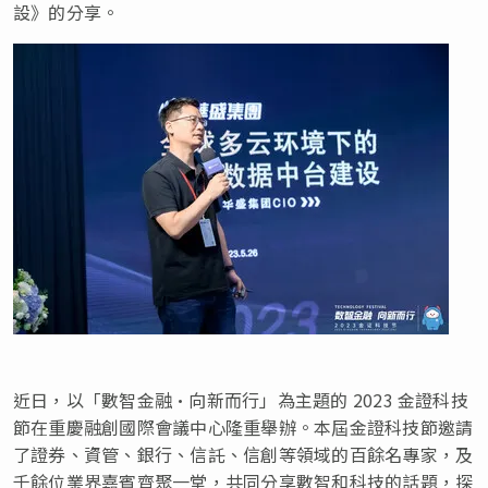
設》的分享。
近日，以「數智金融·向新而行」為主題的 2023 金證科技
節在重慶融創國際會議中心隆重舉辦。本屆金證科技節邀請
了證券、資管、銀行、信託、信創等領域的百餘名專家，及
千餘位業界嘉賓齊聚一堂，共同分享數智和科技的話題，探