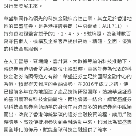
討行業發展未來。
華盛集團作為領先的科技金融綜合性企業，其立足於香港地
區的華盛証券，是香港持牌券商（中央編號：AUL711），
持有香港證監會授予的1、2、4、5、9號牌照，為全球數百
萬零售個人、機構及企業客戶提供高效、精確、全面、優質
的科技金融服務。
在人工智慧、區塊鏈、雲計算、大數據等前沿科技推動下，
傳統券商迫切希望通過數位化轉型時，華盛証券為代表的科
技金融券商顯得遊刃有餘。華盛証券立足於國際金融中心的
香港，積累得天獨厚的金融優勢，在2016年成立之初，便
已提前多年在內地組建了產品技術研發團隊，這讓華盛証券
的基因裏帶有科技金融屬性，兩地優勢一結合，讓華盛証券
以科技金融券商領頭羊的身份在香港眾多的傳統券商中脫穎
而出，改變了香港傳統繁瑣的證券金融投資流程，讓用戶隨
時隨地、高效便捷地參與到金融活動中來，也因此為華盛集
團全球化的佈局，賦能全球科技金融提供了範本。