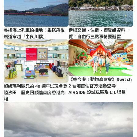
尋找海上列車拍攝地！乘搭丹後
伊根交通、住宿、遊覽船資料一
鐵道穿越「由良川橋」
覽！自由行三點事情要避雷
《集合啦！動物森友會》Switch
2 香港首個官方活動登場
超級瑪利歐兄弟 40 週年試玩會登
AIRSIDE 設試玩區及 1:1 場景
陸沙田 歷史回顧牆首度香港亮
相