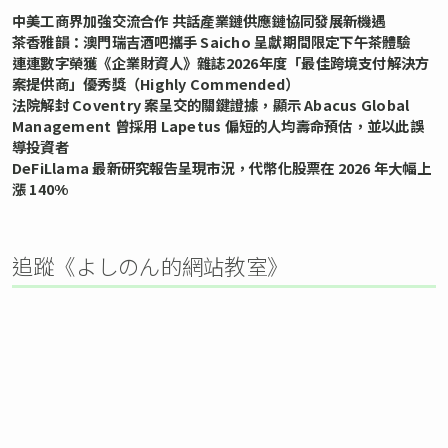
中美工商界加強交流合作 共話產業鏈供應鏈協同發展新機遇
茶香雅韻：澳門瑞吉酒吧攜手 Saicho 呈獻期間限定下午茶體驗
連連數字榮獲《企業財資人》雜誌2026年度「最佳跨境支付解決方
案提供商」優秀獎（Highly Commended）
法院解封 Coventry 案呈交的關鍵證據，顯示 Abacus Global
Management 曾採用 Lapetus 偏短的人均壽命預估，並以此誤
導投資者
DeFiLlama 最新研究報告呈現市況，代幣化股票在 2026 年大幅上
漲 140%
追蹤《よしのん的網站教室》