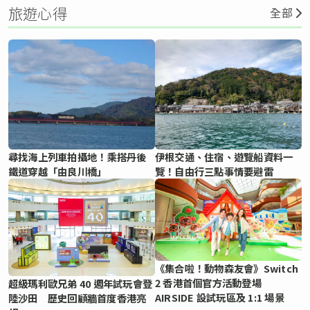
旅遊心得
全部
尋找海上列車拍攝地！乘搭丹後
伊根交通、住宿、遊覽船資料一
鐵道穿越「由良川橋」
覽！自由行三點事情要避雷
《集合啦！動物森友會》Switch
2 香港首個官方活動登場
超級瑪利歐兄弟 40 週年試玩會登
AIRSIDE 設試玩區及 1:1 場景
陸沙田 歷史回顧牆首度香港亮