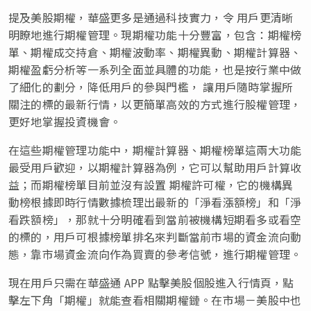
提及美股期權，華盛更多是通過科技實力，令 用戶更清晰
明瞭地進行期權管理。現期權功能十分豐富，包含：期權榜
單、期權成交持倉、期權波動率、期權異動、期權計算器、
期權盈虧分析等一系列全面並具體的功能，也是按行業中做
了細化的劃分，降低用戶的參與門檻， 讓用戶隨時掌握所
關注的標的最新行情，以更簡單高效的方式進行股權管理，
更好地掌握投資機會。
在這些期權管理功能中，期權計算器、期權榜單這兩大功能
最受用戶歡迎，以期權計算器為例，它可以幫助用戶計算收
益；而期權榜單目前並沒有設置 期權許可權，它的機構異
動榜根據即時行情數據梳理出最新的「淨看漲額榜」和「淨
看跌額榜」，那就十分明確看到當前被機構短期看多或看空
的標的，用戶可根據榜單排名來判斷當前市場的資金流向動
態，靠市場資金流向作為買賣的參考信號，進行期權管理。
現在用戶只需在華盛通 APP 點擊美股個股進入行情頁，點
擊左下角「期權」就能查看相關期權鏈。在市場－美股中也