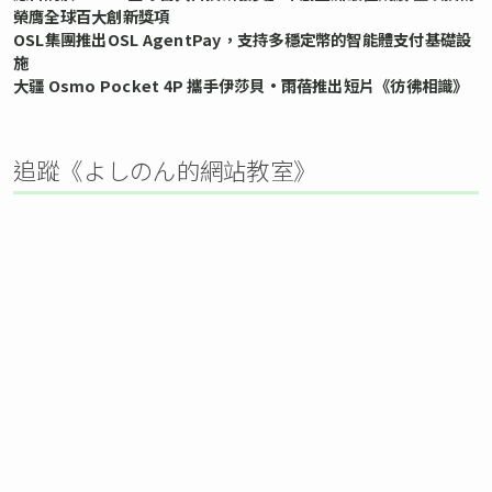
榮膺全球百大創新獎項
OSL集團推出OSL AgentPay，支持多穩定幣的智能體支付基礎設
施
大疆 Osmo Pocket 4P 攜手伊莎貝•雨蓓推出短片《彷彿相識》
追蹤《よしのん的網站教室》