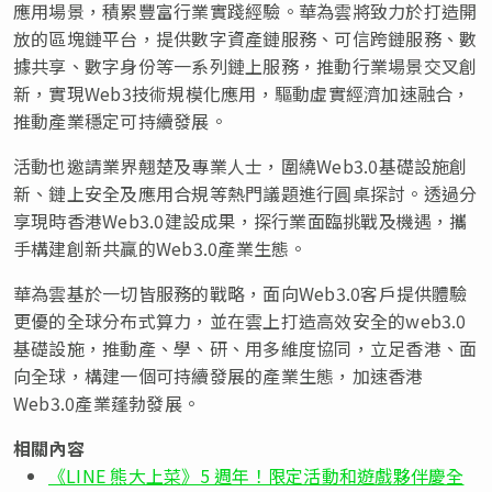
應用場景，積累豐富行業實踐經驗。華為雲將致力於打造開
放的區塊鏈平台，提供數字資產鏈服務、可信跨鏈服務、數
據共享、數字身份等一系列鏈上服務，推動行業場景交叉創
新，實現Web3技術規模化應用，驅動虛實經濟加速融合，
推動產業穩定可持續發展。
活動也邀請業界翹楚及專業人士，圍繞Web3.0基礎設施創
新、鏈上安全及應用合規等熱門議題進行圓桌探討。透過分
享現時香港Web3.0建設成果，探行業面臨挑戰及機遇，攜
手構建創新共贏的Web3.0產業生態。
華為雲基於一切皆服務的戰略，面向Web3.0客戶提供體驗
更優的全球分布式算力，並在雲上打造高效安全的web3.0
基礎設施，推動產、學、研、用多維度協同，立足香港、面
向全球，構建一個可持續發展的產業生態，加速香港
Web3.0產業蓬勃發展。
相關內容
《LINE 熊大上菜》5 週年！限定活動和遊戲夥伴慶全