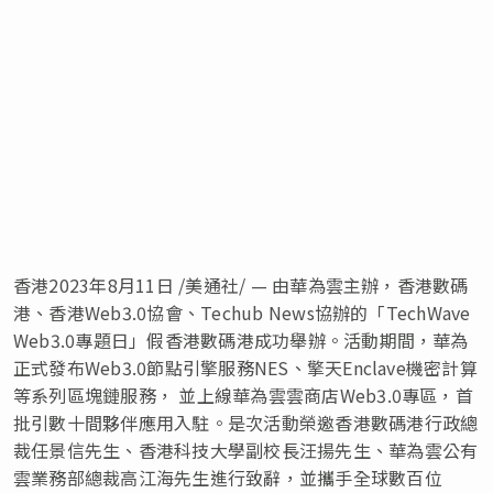
香港
2023年8月11日
/美通社/ — 由華為雲主辦，香港數碼
港、香港Web3.0協會、
Techub
News協辦的「TechWave
Web3.0專題日」
假
香港數碼港成功舉辦。活動期間，華為
正式發布Web3.0節點引擎服務NES、擎天Enclave機密計算
等系列區塊鏈服務， 並上線華為雲雲商店Web3.0專區，首
批引數
十間夥伴
應用入駐。
是
次活動榮邀香港數碼港行政總
裁任景信先生、香港科技大學副校長汪揚先生、華為雲公有
雲業務部總裁高江海先生進行致辭，並攜手全球數百位