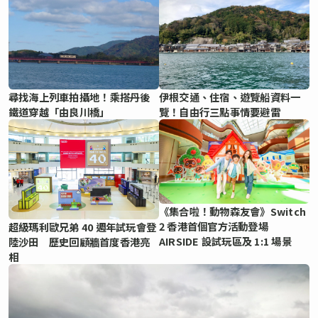
尋找海上列車拍攝地！乘搭丹後
伊根交通、住宿、遊覽船資料一
鐵道穿越「由良川橋」
覽！自由行三點事情要避雷
《集合啦！動物森友會》Switch
2 香港首個官方活動登場
超級瑪利歐兄弟 40 週年試玩會登
AIRSIDE 設試玩區及 1:1 場景
陸沙田 歷史回顧牆首度香港亮
相