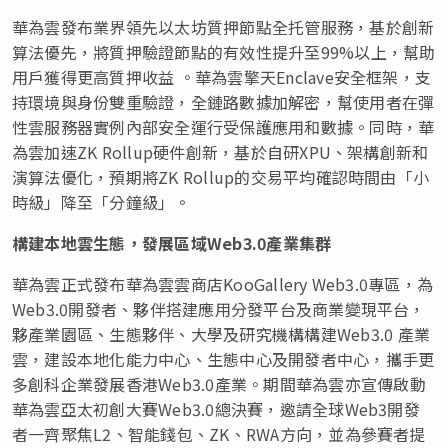
華為雲發布業界領先以太坊質押節點全托管服務，基於創新
算法優先，
將質押驗證節點的有效性提升至99%以上，幫助
用戶獲得更高質押收益
。華為雲擎天Enclave安全框架，支
持環境與身份雙重驗證，全鏈路數據加解密，幫使用者在彈
性雲服務器實例內部安全運行受保護應用和數據。同時，華
為雲加速ZK Rollup硬件創新，基於自研XPU、架構創新和
演算法優化，預期將ZK Rollup的交易平均確認時間由「小
時級」降至「分鐘級」。
構建本地雲生態，發展區域Web3.0產業集群
華為雲正式發布華為雲雲商店KooGallery Web3.0專區，為
Web3.0開發者、
夥
伴搭建應用分發平台及商業變現平台，
夥
產業園區、生態
夥
伴、大學及研究機構構建Web3.0 產業
雲，建設本地化能力中心、生態中心及開發者中心，攜手更
多創科企業發展香港Web3.0產業。期間華為雲
亦
宣傳啟動
華為雲亞太初創大賽Web3.0總決賽，邀請全球Web3開發
者一齊聚焦L2、智能錢包、ZK、RWA方向，並為參賽者提