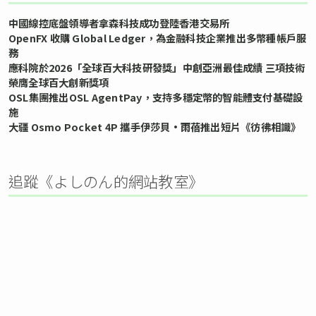
中國線控底盤領導者拿森科技成功登陸香港交易所
OpenFX 收購 Global Ledger，為金融科技企業推出多幣種帳戶服
務
應科院於2026「全球百大科技研發獎」中創亞洲最佳成績 三項技術
榮膺全球百大創新獎項
OSL集團推出OSL AgentPay，支持多穩定幣的智能體支付基礎設
施
大疆 Osmo Pocket 4P 攜手伊莎貝•雨蓓推出短片《彷彿相識》
追蹤《よしのん的網站教室》