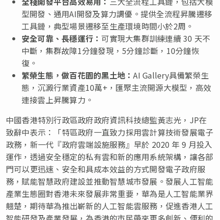
全棧開發平台高效易用
：
三大全流程工具鏈，包括大模
型開發、通用
AI開發及算力調優。提供全流程昇騰遷移
工具鏈，典型場景遷移至生產環境
時間小於
2周。
安全可靠、長穩運行
：
可實現大集群訓練連續
30 天不
中斷，集群故障1分鐘發現，5分鐘診斷，10分鐘恢
復。
繁榮生態，做百花園的黑土地
：
AI Gallery
具備
繁榮
生
態
，沉澱行業資產
10萬+
，
匯聚主流開源大模型，高效
連接雲上昇騰算力。
中國香港特別行政區政府政府資訊科技總監黃志光，JP在
致辭中表示：「特區政府一直致力採用雲計算技術發展電子
政務，新一代
『
政府雲端設施服
務』
早於 2020 年 9 月投入
運作，透過安全穩定的私有雲和新的應用系統架構，讓各部
門可以更迅速、安全和具成本效益的方式開發電子政府服
務，賦能智慧政府建設並推動智慧城市發展。發展人工智能
產業生態圈對香港未來發展非常重要，華為是人工智能業界
翹楚，期待華為推出嶄新的人工智能雲服務，促進香港人工
智能研發及產業發展，為香港的市民帶來更多創新、便利的