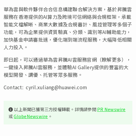
華為雲與軟件夥伴合合信息構建聯合解決方案，基於昇騰雲
服務在香港提供的
AI算力及跨境可信網絡與合規框架，承載
智能文檔解晰、商業大數據及合規審計、風控管理等多個子
功能，可為企業提供資質驗真、分類、識別等AI輔助能力，
加快基金申請審批速，優化端到端流程服務，大幅降低相關
人力投入。
即日起，可以通過華為雲昇騰
AI雲服務官網（
瞭解更多
），
一鍵接入昇騰
AI雲服務，並體驗AI Gallery提供的豐富的大
模型開發、調優、托管等眾多服務。
Contact:
cyril.xuliang@huawei.com
以上新聞已獲第三方授權轉載。詳情請參閱
PR Newswire
或
GlobeNewswire
。