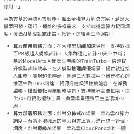
應用。」
華為雲基於昇騰
AI雲服務，推出全棧算力解決方案，滿足大
模型開發、運行、運維的多樣需求，支持端邊雲算力協同調
度，覆蓋AI基礎設施建設，托管，運維全生命週期。
算力使用服務
方面：在大模型
訓練加速
場景，支持數據
百
PB級超大規模訓練，大集群穩定訓練30天不中斷；
基於ModelArts AI開發生產線的TrainTurbo，倍速提
升模型訓練效率。在大模型
推理調優
場景，提供就近接
入服務，實現超低時延，圍繞三大數據中心構建核心的
推理集群10ms可達，資源分鐘級彈性擴縮容。在
業務
遷移、模型優化
專業服務場景，支持業界主流框架，提
供30+可視化遷移工具，典型場景遷移至生產環境<2
周。
算力部署服務
方面：針對
分佈式
AI
場景，華為雲
AI算力
調度平台將本地機房的算力與雲上算力進行統一管理、
調度。針對
邊緣
AI
場景，華為雲CloudPond訓推一體