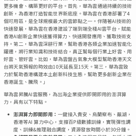
更多機會、構築更好的平台。首先，華為雲通過持續的技術
創新，為香港打造智能世界新底座。華為雲在香港部署了4
個可用區，是全球規模最大的雲節點之一。伴隨著AI技術的
快速發展，華為雲在香港建設了端到端全棧AI雲平台，賦能
香港AI創新企業快速獲得算力、快速開發應用、獲取技術支
持。第二，華為雲深耕行業，幫助香港各類企業加速智能化
躍遷，將行業知識和技術結合，真正幫每個行業上好雲、用
好雲、管好雲。比如，華為雲盤古氣象大模型幫助香港天文
台將天氣預報的時效由10天延長至15天。第三，華為雲致
力於幫助香港構建本土創新科技生態，幫助更多創新企業在
香港誕生、騰飛。」
華為雲昇騰
AI雲服務，為出海企業提供即開即用的澎湃算
力，具有以下特點。
澎湃算力即開即用
：
一鍵接入貴安、烏蘭察布、蕪湖，
香港等
AI 算力中心，支撐百P級數據訓練，實現彈性調
度、訓練&推理融合調度，資源發放
時間小於
30分鐘。