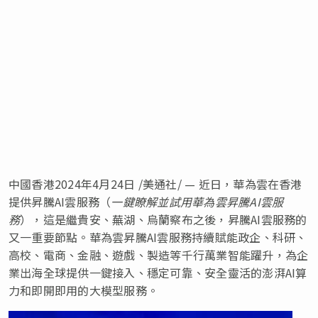
中國香港
2024年4月24日
/美通社/ — 近日，華為雲在香港
提供昇騰AI雲服務（
一鍵瞭解並試用華為雲昇騰
AI
雲服
務
），這是繼貴安、蕪湖、烏蘭察布之後，昇騰
AI雲服務的
又一重要節點。華為雲昇騰AI雲服務持續賦能政企、科研、
高校、電商、金融、遊戲、製造等千行萬業智能躍升，為企
業出海全球提供一鍵接入、穩定可靠、安全靈活的澎湃AI算
力和即開即用的大模型服務。