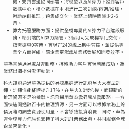
機，支持雲邊協同部署，將模型以及AI算力下發到客戶
數據中心，核心數據在本地進行二次訓練/微調/推理，
輔助端側推理；預集成交付，業務上線時間減少2-6
月。
算力托管服務
方面：提供全棧專屬的
AI算力平台建設服
務，端到端的AI算力納管，3個月可完成標準化交付，
按需擴容0等待，實現7*24的線上集中管控，並提供專
業全方面運維，讓企業更聚焦AI業務發展和開發效率。
華為雲通過昇騰
AI雲服務，持續助力客戶實現商業成功，為
業務出海提供澎湃動能。
科大訊飛通過華為提供的昇騰集群進行訊飛星火大模型訓
練，訓練性能整體提升17%。在星火3.0發佈後，面臨新的
推理資源不足的挑戰。訊飛採用華為雲昇騰Al雲服務，一方
面快速開通數百卡的推理資源
，
另一方面可以根據業務上線
情況隨時調整資源使用量，不會導致投資浪費。同時，華為
雲全球算力佈局也支持了科大訊飛業務出海，共同服務全球
企業智能化。