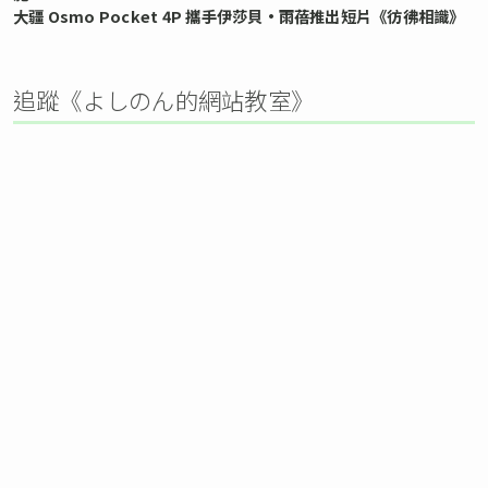
大疆 Osmo Pocket 4P 攜手伊莎貝•雨蓓推出短片《彷彿相識》
追蹤《よしのん的網站教室》