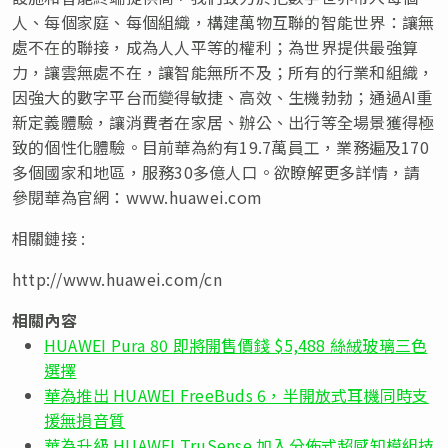
人、每個家庭、每個組織，構建萬物互聯的智能世界：讓無
處不在的聯接，成為人人平等的權利；為世界提供最強算
力，讓雲無處不在，讓智能無所不及；所有的行業和組織，
因強大的數字平台而變得敏捷、高效、生機勃勃；通過AI重
新定義體驗，讓消費者在家居、辦公、出行等全場景獲得極
致的個性化體驗。目前華為約有19.7萬員工，業務遍及170
多個國家和地區，服務30多億人口。欲瞭解更多詳情，請
參閱華為官網：www.huawei.com
相關鏈接 :
http://www.huawei.com/cn
相關內容
HUAWEI Pura 80 即將開售價錢 $5,488 絲絨玻璃三色
選擇
華為推出 HUAWEI FreeBuds 6，半開放式耳機同時支
援無損音質
華為升級 HUAWEI TruSense 加入分佈式超感知模組技