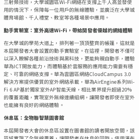
三射頻技術，大學城園區Wi-Fi網絡在支撐上千人高並發使
用的情況下，保障每一位用戶的無線體驗，並廣泛在大學城
體育場館、千人禮堂、教室等各種場景中應用。
動手實驗室：室外高速
Wi-Fi，帶給開發者優越的網絡體驗
在大學城的學苑大道上，排列著一頂頂整齊的帳篷，這就是
本屆開發者大會設置的動手實驗室。在這裡，開發者不僅可
以深入瞭解各種前沿技術與黑科技，更能夠親自動手，體驗
華為ICT開放能力，而體驗基於雲服務的應用能力需要有穩
定、可靠的網絡支撐。華為雲園區網絡CloudCampus 3.0
解決方案提供優質的室外網絡承載，華為AirEngine系列Wi-
Fi 6 AP基於獨家室外AP智能天線，相比業界提升超過20%
的覆蓋距離，實現室外無線連續組網，讓開發者即使在室外
也能擁有良好的網絡體驗。
休息區：全物聯智慧圖書館
本屆開發者大會的休息區設置在圖書館的讀者開放空間，該
區域實現了全無線覆蓋，讓開發者在休息的同時，使用瀑布