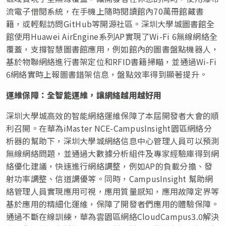
流電子借閱系統，在手機上隨時閱讀館內70萬冊館藏書
籍，或輕鬆訪問GitHub等開源社區。深圳大學城圖書館全
館使用Huawei AirEngine系列AP實現了Wi-Fi 6無線網絡全
覆蓋，支撐智慧圖書館應用，例如館內的圖書盤點機器人，
基於物聯網絡進行書架定位和RFID書籍掃瞄，並通過Wi-Fi
6網絡實時上報圖書錯架信息，盤點效率得到顯著提升。
運維保障：全智能運維，讓網絡越用越好用
深圳大學城高效的智能網絡運維保障了本屆開發者大會的順
利召開。在華為iMaster NCE-CampusInsight園區網絡分
析器的幫助下，深圳大學城網絡信息中心管理人員可以預測
無線網絡問題，並通過大數據分析組件及專家經驗庫得到網
絡優化建議，快速進行網絡調整，例如AP的負載分擔、發
射功率調整、信道調優等。同時，CampusInsight 幫助網
絡管理人員實現應用可視，應用質量感知，應用故障定界等
基於應用的精細化運維，保障了開發者們應用的體驗保障。
通過不斷在線訓練，華為雲園區網絡CloudCampus3.0解決