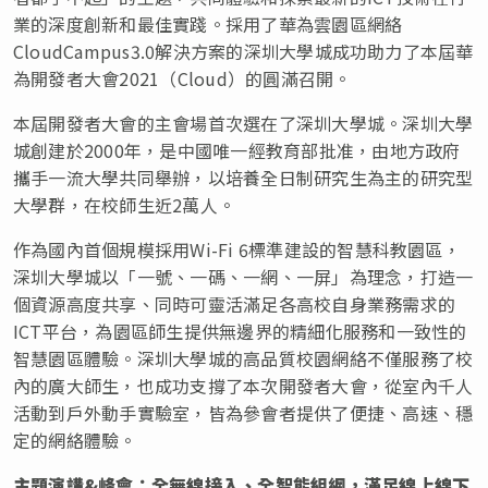
業的深度創新和最佳實踐。採用了華為雲園區網絡
CloudCampus3.0解決方案的深圳大學城成功助力了本屆華
為開發者大會2021（Cloud）的圓滿召開。
本屆開發者大會的主會場首次選在了深圳大學城。深圳大學
城創建於2000年，是中國唯一經教育部批准，由地方政府
攜手一流大學共同舉辦，以培養全日制研究生為主的研究型
大學群，在校師生近2萬人。
作為國內首個規模採用Wi-Fi 6標準建設的智慧科教園區，
深圳大學城以「一號、一碼、一網、一屏」為理念，打造一
個資源高度共享、同時可靈活滿足各高校自身業務需求的
ICT平台，為園區師生提供無邊界的精細化服務和一致性的
智慧園區體驗。深圳大學城的高品質校園網絡不僅服務了校
內的廣大師生，也成功支撐了本次開發者大會，從室內千人
活動到戶外動手實驗室，皆為參會者提供了便捷、高速、穩
定的網絡體驗。
主題演講
&峰會：全無線接入、全智能組網，滿足線上線下