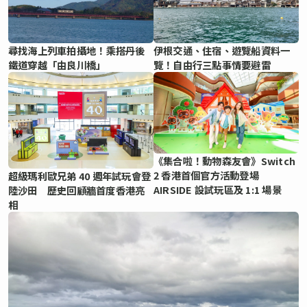
尋找海上列車拍攝地！乘搭丹後
伊根交通、住宿、遊覽船資料一
鐵道穿越「由良川橋」
覽！自由行三點事情要避雷
《集合啦！動物森友會》Switch
2 香港首個官方活動登場
超級瑪利歐兄弟 40 週年試玩會登
AIRSIDE 設試玩區及 1:1 場景
陸沙田 歷史回顧牆首度香港亮
相