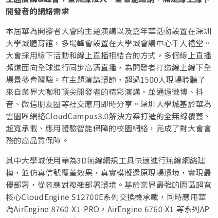
開發者的網絡需求
本屆華為開發者大會的主題演講以及嘉年華活動設置在深圳
大學城體育館，多場峰會設置在大學城會議中心千人禮堂。
大會採用線下活動和線上直播相結合的方式，多個線上直播
頻道面向全球進行同步高清直播，為開發者打造線上線下全
場景參會體驗。在主題演講環節，超過1500人現場聆聽了
來自業界大咖和頂尖開發者的精彩演講，並通過微博、抖
音、微信朋友圈等社交應用即時分享。深圳大學城基於華為
雲園區網絡CloudCampus3.0解決方案打造的全無線覆蓋、
超寬承載、應用體驗智能保障的校園網絡，完成了對大會會
務的高品質保障。
其中大學城使用華為3D無線網規工具快速進行無線網絡建
模，並仿真信號覆蓋效果，真實模擬還原現場環境，實現最
優部署，從容應對複雜部署環境。基於業界最強的園區超寬
核心CloudEngine S12700E系列交換機承載，同時應用華
為AirEngine 8760-X1-PRO，AirEngine 6760-X1 等系列AP