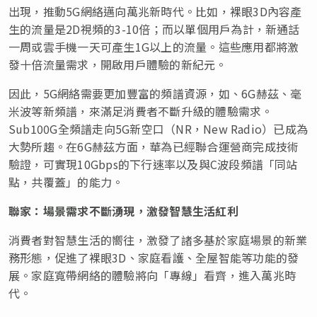
出現，推動5G網絡邁向萬兆新時代。比如，裸眼3D內容產
生的流量是2D視頻的3-10倍；而以單個用戶為計，新通話
一周或雲手機一天可產生1G以上的流量。這些應用都將激
發十倍流量需求，開啟用戶體驗的新紀元。
因此，5G網絡需要更加豐富的頻譜資源，如、6G赫茲、毫
米波等新頻譜，來滿足消費者不斷升級的體驗需求。
Sub100G全頻譜走向5G新空口（NR，New Radio）已成為
大勢所趨。在6G赫茲方面，華為已經聯合運營商完成技術
驗證，可實現10Gbps的下行速率以及與C波段頻譜
「
同站
點，共覆蓋
」
的能力。
聯家：場景需求不斷湧現，激發智慧生活紅利
消費者對智慧生活的嚮往，激發了諸多基於家庭場景的新業
務形態，促進了裸眼3D、家庭看護、全屋智能等功能的發
展。家庭寬帶網絡的體驗將向
「
專線
」
看齊，進入萬兆時
代。