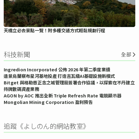
天橋立必去景點一覽！附多種交通方式輕鬆規劃行程
科技新聞
全部
Ingredion Incorporated 公佈 2026 年第二季度業績
遠景烏蘭察布星河基地投產 打造吉瓦級AI基礎設施新模式
Bitget 與格勒普正念之城管理局簽署合作協議，以探索在不丹建立
持牌數碼資產業務
AGON by AOC 推出全新 Triple Refresh Rate 電競顯示器
Mongolian Mining Corporation 盈利預告
追蹤《よしのん的網站教室》