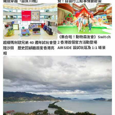
鐵道穿越「由良川橋」
覽！自由行三點事情要避雷
《集合啦！動物森友會》Switch
2 香港首個官方活動登場
超級瑪利歐兄弟 40 週年試玩會登
AIRSIDE 設試玩區及 1:1 場景
陸沙田 歷史回顧牆首度香港亮
相