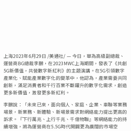
上海
2023年6月29日
/美通社/ — 今日，華為高級副總裁、
運營商BG總裁李鵬，在2023MWC上海期間，發表了《共創
5G新價值，共營數字新紅利》的主題演講。在5G引領數字
產業化、賦能產業數字化的變革中，他認為，產業需要共同
創新，滿足消費者和千行百業不斷躍升的數字化需求，創造
更多新價值，激發更多新紅利。
李鵬說：
「
未來已來，面向個人、家庭、企業、車聯等業務
場景，新業務、新體驗、新場景需求對網絡能力提出更高的
訴求。
『
下行萬兆、上行千兆、千億物聯
』
等網絡能力的持
續增強，將為運營商在5.5G時代開闢更為廣闊的市場空