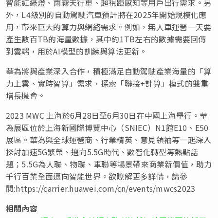
智能紅綠燈、雨霧天行車、超視距感知等用戶出行需求。另
外，L4級別的自動駕駛汽車預計將在2025年開始規模化應
用，帶來巨大的算力與網絡需求。例如，無人車運營一天要
產生數百TB的海量數據，其中約1TB左右的數據需要回傳
到雲端，用於AI模型的訓練與算法更新。
華為將與產業深入合作，積極滿足自動駕駛產業海量的
「
算
力上雲、實時智算
」
需求，探索
「
聯接+計算
」
模式的雙重
增長機會。
2023 MWC 上海於6月28日至6月30日在中國上海舉行。華
為展區位於上海新國際博覽中心（SNIEC）N1館E10、E50
展區。華為與全球運營商、行業精英、意見領袖等一起深入
探討加速5G繁榮、邁向5.5G時代、數智化轉型等熱點話
題；5.5G為人聯、物聯、車聯等場景帶來商業新價值，助力
千行百業全面邁向智能世界。欲瞭解更多詳情，請參
閱:https://carrier.huawei.com/cn/events/mwcs2023
相關內容