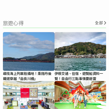
旅遊心得
全部
尋找海上列車拍攝地！乘搭丹後
伊根交通、住宿、遊覽船資料一
鐵道穿越「由良川橋」
覽！自由行三點事情要避雷