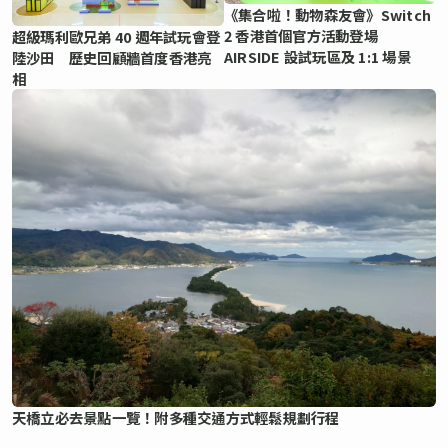
《集合啦！動物森友會》Switch
2 香港首個官方活動登場
超級瑪利歐兄弟 40 週年試玩會登
AIRSIDE 設試玩區及 1:1 場景
陸沙田 歷史回顧牆首度香港亮
相
天橋立必去景點一覽！附多種交通方式輕鬆規劃行程