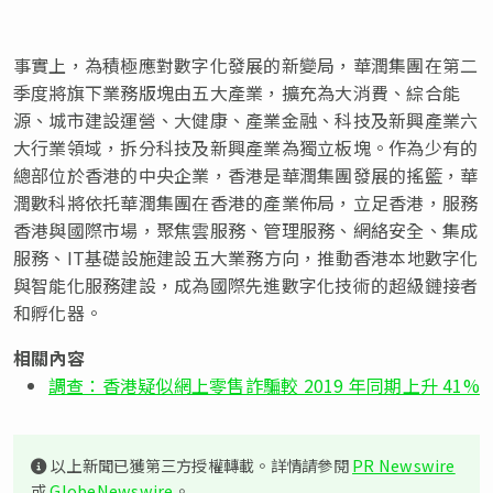
事實上，為積極應對數字化發展的新變局，華潤集團在第二
季度將旗下業務版塊由五大產業，擴充為大消費、綜合能
源、城市建設運營、大健康、產業金融、科技及新興產業六
大行業領域，拆分科技及新興產業為獨立板塊。作為少有的
總部位於香港的中央企業，香港是華潤集團發展的搖籃，華
潤數科將依托華潤集團在香港的產業佈局，立足香港，服務
香港與國際市場，聚焦雲服務、管理服務、網絡安全、集成
服務、
IT基礎設施建設五大業務方向，推動香港本地數字化
與智能化服務建設，成為國際先進數字化技術的超級鏈接者
和孵化器。
相關內容
調查：香港疑似網上零售詐騙較 2019 年同期上升 41%
以上新聞已獲第三方授權轉載。詳情請參閱
PR Newswire
或
GlobeNewswire
。