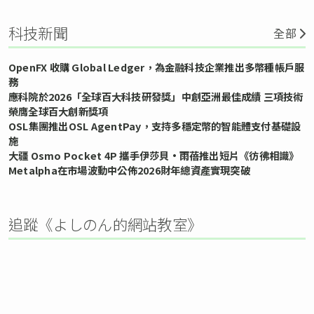
科技新聞
全部
OpenFX 收購 Global Ledger，為金融科技企業推出多幣種帳戶服
務
應科院於2026「全球百大科技研發獎」中創亞洲最佳成績 三項技術
榮膺全球百大創新獎項
OSL集團推出OSL AgentPay，支持多穩定幣的智能體支付基礎設
施
大疆 Osmo Pocket 4P 攜手伊莎貝•雨蓓推出短片《彷彿相識》
Metalpha在市場波動中公佈2026財年總資產實現突破
追蹤《よしのん的網站教室》