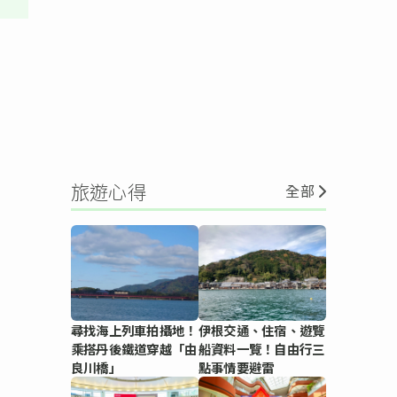
旅遊心得
全部
尋找海上列車拍攝地！
伊根交通、住宿、遊覽
乘搭丹後鐵道穿越「由
船資料一覽！自由行三
良川橋」
點事情要避雷