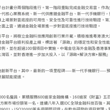
平台計畫分兩個階段進行。第一階段重點完成金融交易雲，作為
一代核心業務系統、新一代供應鏈金融平台、新一代手機銀行，
線上場景對雲底座的可用性、安全性及可靠性進行技術驗證。第
全面上雲，通過金融全場景進一步對雲底座進行技術驗證。
新平台，將樹立金融科技應用創新行業示範，積極推進粵港澳大
鏈金融平台順利投產上線，標誌著 「源啟」的穩定性和安全性
例，並在超過100個項目中實施。中電金信海外金融及香港事
大灣區，並對香港進一步加大投入，以『源啟+解決方案+服務
施創新平台。其中，最新的一項里程碑——新一代手機銀行——
發展賦能提速。
000名僱員，累積服務600逾家金融機構、160逾家《財富》五
決方案市場份額第一名，連續八年入選IDC全球金融科技百強。
ISO9001、ISO20000等多項國際認證，在軟件研發的項目管理、