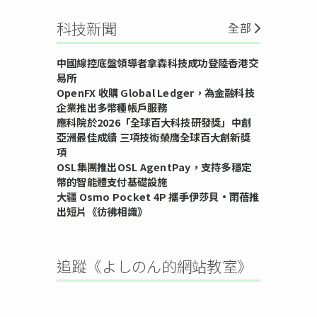
科技新聞
全部
中國線控底盤領導者拿森科技成功登陸香港交
易所
OpenFX 收購 Global Ledger，為金融科技
企業推出多幣種帳戶服務
應科院於2026「全球百大科技研發獎」中創
亞洲最佳成績 三項技術榮膺全球百大創新獎
項
OSL集團推出OSL AgentPay，支持多穩定
幣的智能體支付基礎設施
大疆 Osmo Pocket 4P 攜手伊莎貝•雨蓓推
出短片《彷彿相識》
追蹤《よしのん的網站教室》