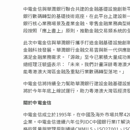
中電金信與華潤銀行聯合共建的金融基礎設施創新
銀行數碼轉型的基礎技術底座，在此平台上建設新
銀行核心業務場景及產業金融、零售金融業務典型
段按照「應上盡上」原則，推動金融交易類系統的
此次中電金信與華潤銀行攜手打造金融基礎設施創
金融科技發展。華潤銀行金融交易雲與新一代供應
滿足金融業務需求。「源啟」至今已累積大量成功案
總經理汪毓盛表示：「未來，我們計畫深耕粵港澳
能粵港澳大灣區金融及重點行業數碼轉型落地。」
中電金信將持續全力幫助華潤銀行建設金融基礎設
將於今年年底上線試運行，助力粵港澳大灣區經濟
關於中電金信
中電金信成立於1995年，在中國及海外市場共聚42
企業。中電金信連續六年位列IDC中國銀行業IT解
格的質量與管理原則通過CMMIL5、ISO27001、