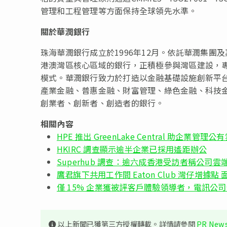
管理和工程管理等方面保持全球領先水準。
關於華潤銀行
珠海華潤銀行成立於1996年12月。依託華潤集
港澳灣區核心區域的銀行，正積極參與灣區建設，
模式。華潤銀行致力於打造以金融基礎設施創新平
產業金融、普惠金融、財富管理、綠色金融、科技
創業者、創新者、創造者的銀行。
相關內容
HPE 推出 GreenLake Central 助企業
HKIRC 調查顯示逾半企業已採用遙距辦公
Superhub 調查：逾六成香港受訪者稱公司
鷹君旗下共用工作間 Eaton Club 灣仔增據點 面
僅 15% 企業獲被評客戶體驗領導者，電訊公
以上新聞已獲第三方授權轉載。詳情請參閱
PR News