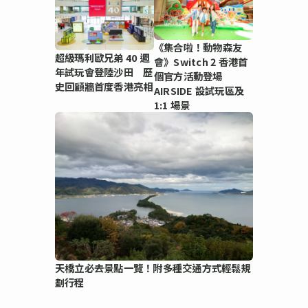
《集合啦！動物森友
超級瑪利歐兄弟 40 週
會》Switch 2 香港首
年試玩會登陸沙田 歷
個官方活動登場
史回顧牆首度香港亮相
AIRSIDE 設試玩區及
1:1 場景
天橋立必去景點一覽！附多種交通方式輕鬆規
劃行程