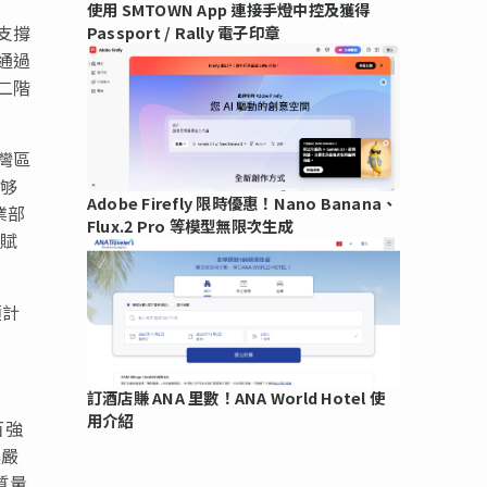
使用 SMTOWN App 連接手燈中控及獲得
支撐
Passport / Rally 電子印章
通過
二階
灣區
能够
Adobe Firefly 限時優惠！Nano Banana、
業部
Flux.2 Pro 等模型無限次生成
』賦
預計
訂酒店賺 ANA 里數！ANA World Hotel 使
用介紹
百強
其嚴
質量