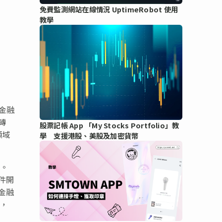
免費監測網站在線情況 UptimeRobot 使用
教學
金融
轉
股票記帳 App 「My Stocks Portfolio」教
領域
學 支援港股、美股及加密貨幣
設。
件開
金融
累，