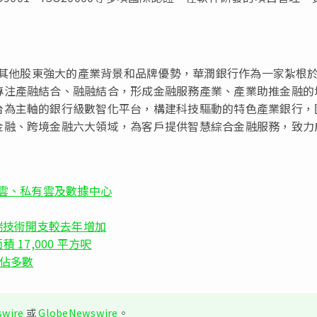
團及其他股東強大的產業背景和品牌優勢，華潤銀行作為一家紮根
專注產融結合、融融結合，形成金融服務產業、產業助推金融的
台為主軸的銀行級數智化平台，構建科技驅動的特色產業銀行，
金融、跨境金融六大領域，為客戶提供智慧綜合金融服務，致力
管理公有雲、私有雲及數據中心
雲端技術開支較去年增加
積 17,000 平方呎
司佔多數
wire
或
GlobeNewswire
。