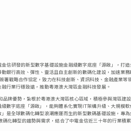
用中電金信研發的新型數字基礎設施金融級數字底座「源啟」，打造
帶動銀行高效、彈性、靈活且自主創新的數碼化建設，加速業務
銀行簽署戰略合作協定，致力在科技創新、資訊科技、金融產業等
金融行業行穩致遠，推動粵港澳大灣區金融科技發展。
景和品牌優勢，紮根於粵港澳大灣區核心區域，積極參與灣區建
級數字底座「源啟」，能夠體系化實現IT架構升級、大規模軟
啟」是全球數碼化轉型浪潮應運而生的新型數碼基礎設施，專為
前數碼化轉型的趨勢與需求，結合了中電金信近三十年的行業積