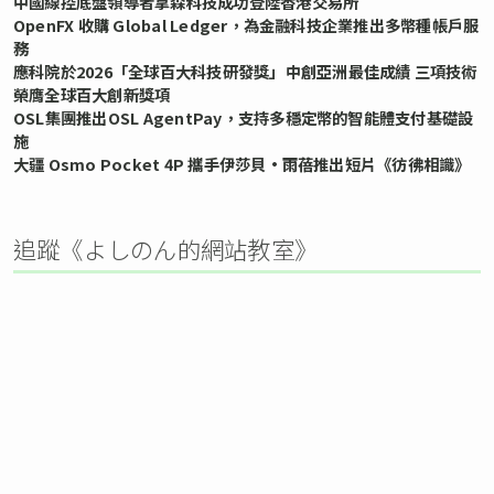
中國線控底盤領導者拿森科技成功登陸香港交易所
OpenFX 收購 Global Ledger，為金融科技企業推出多幣種帳戶服
務
應科院於2026「全球百大科技研發獎」中創亞洲最佳成績 三項技術
榮膺全球百大創新獎項
OSL集團推出OSL AgentPay，支持多穩定幣的智能體支付基礎設
施
大疆 Osmo Pocket 4P 攜手伊莎貝•雨蓓推出短片《彷彿相識》
追蹤《よしのん的網站教室》