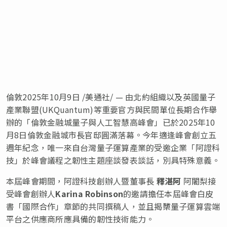
倫敦
2025年10月9日
/美通社/ — 由北約組織以及英國量子
產業聯盟(UKQuantum)等重要官方與民間單位長期合作舉
辦的「倫敦金融城量子與人工智慧高峰會」已於2025年10
月8日倫敦金融城市長官邸圓滿落幕。今年適逢峰會創立五
週年紀念，唯一來自台灣量子運算產業的受邀企業「阿證科
技」於峰會議程之韌性主題座談發表談話，別具特殊意義。
本屆峰會期間，阿證科技創辦人暨董事長
釋湛阿
阿闍梨接
受峰會創辦人
Karina Robinson
的邀請擔任本屆峰會白皮
書「國際合作」章節的共同撰稿人，並且揭櫫量子運算雲端
平台之供應商所應具備的韌性技術能力。