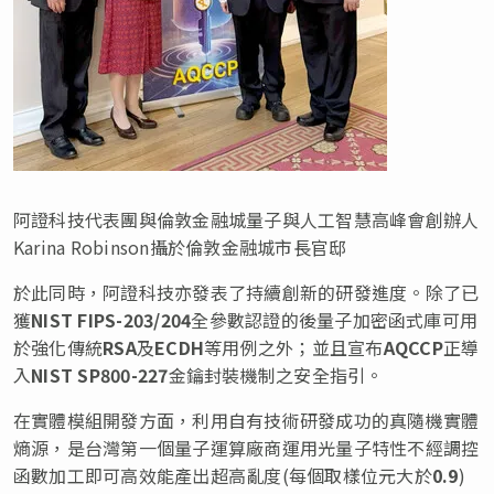
阿證科技代表團與倫敦金融城量子與人工智慧高峰會創辦人
Karina Robinson攝於倫敦金融城市長官邸
於此同時，阿證科技亦發表了持續創新的研發進度。除了已
獲
NIST
FIPS-203/204
全參數認證的後量子加密函式庫可用
於強化傳統
RSA
及
ECDH
等用例之外；並且宣布
AQCCP
正導
入
NIST SP800-227
金鑰封裝機制之安全指引。
在實體模組開發方面，利用自有技術研發成功的真隨機實體
熵源，是台灣第一個量子運算廠商運用光量子特性不經調控
函數加工即可高效能產出超高亂度(每個取樣位元大於
0.9
)