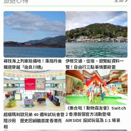
尋找海上列車拍攝地！乘搭丹後
伊根交通、住宿、遊覽船資料一
鐵道穿越「由良川橋」
覽！自由行三點事情要避雷
《集合啦！動物森友會》Switch
2 香港首個官方活動登場
超級瑪利歐兄弟 40 週年試玩會登
AIRSIDE 設試玩區及 1:1 場景
陸沙田 歷史回顧牆首度香港亮
相