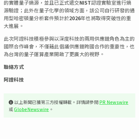
的實體量子熵源，並且已正式遞交
NIST
認證實驗室進行熵
源驗證；此外在量子化學的領域方面，該公司自行研發的通
用型哈密頓量分析套件預計於
2026
年也將取得突破性的重
大進展。
此次阿證科技積極參與以深度科技的兩用供應鏈角色為主的
國際合作峰會，不僅藉此倡議供應鏈跨國合作的重要性，也
為台灣的量子運算產業開啟了更廣大的視野。
聯絡方式
阿證科技
以上新聞已獲第三方授權轉載。詳情請參閱
PR Newswire
或
GlobeNewswire
。