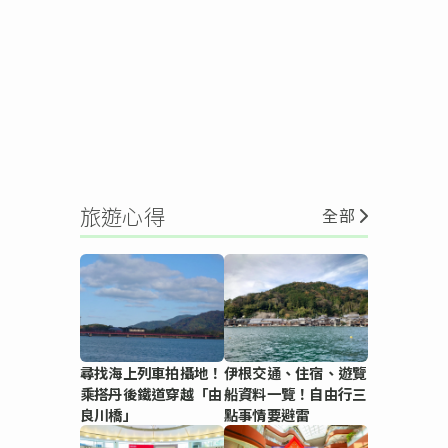
旅遊心得
全部
尋找海上列車拍攝地！
伊根交通、住宿、遊覽
乘搭丹後鐵道穿越「由
船資料一覽！自由行三
良川橋」
點事情要避雷