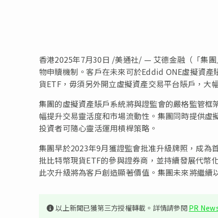
香港
2025年7月30日
/美通社/ — 艾德金融（「
物申贖機制。客戶在未來可於Eddid ONE虛擬資
貨ETF，毋須另外開立虛擬資產交易平台賬戶，大
集團的虛擬資產賬戶系統將與證監會的嚴格監管框架
幅提升交易靈活度和市場流動性。集團同時提供虛擬
投資者可隨心靈活運用槓桿策略。
集團早於2023年9月獲證監會批准升級牌照，成為
批比特幣現貨ETF的參與證券商，並持續發展代幣
此次升級將為客戶創造顯著價值。集團未來將繼續
以上新聞已獲第三方授權轉載。詳情請參閱
PR News