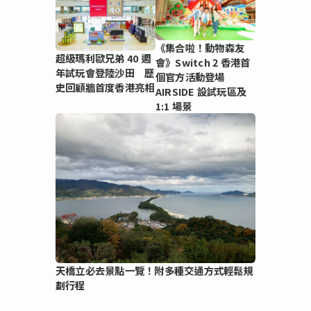
《集合啦！動物森友
超級瑪利歐兄弟 40 週
會》Switch 2 香港首
年試玩會登陸沙田 歷
個官方活動登場
史回顧牆首度香港亮相
AIRSIDE 設試玩區及
1:1 場景
天橋立必去景點一覽！附多種交通方式輕鬆規
劃行程