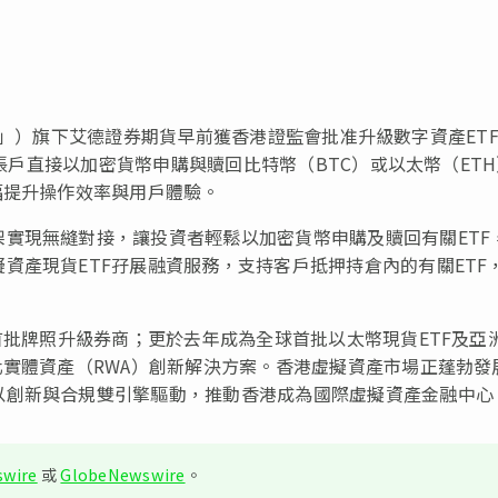
集團」）旗下艾德證券期貨早前獲香港證監會批准升級數字資產ET
產賬戶直接以加密貨幣申購與贖回比特幣（BTC）或以太幣（ET
幅提升操作效率與用戶體驗。
實現無縫對接，讓投資者輕鬆以加密貨幣申購及贖回有關ETF
資產現貨ETF孖展融資服務，支持客戶抵押持倉內的有關ETF
首批牌照升級券商；更於去年成為全球首批以太幣現貨ETF及亞
化實體資產（RWA）創新解決方案。香港虛擬資產市場正蓬勃發
以創新與合規雙引擎驅動，推動香港成為國際虛擬資產金融中心
wire
或
GlobeNewswire
。