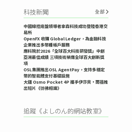
科技新聞
全部
中國線控底盤領導者拿森科技成功登陸香港交
易所
OpenFX 收購 Global Ledger，為金融科技
企業推出多幣種帳戶服務
應科院於2026「全球百大科技研發獎」中創
亞洲最佳成績 三項技術榮膺全球百大創新獎
項
OSL集團推出OSL AgentPay，支持多穩定
幣的智能體支付基礎設施
大疆 Osmo Pocket 4P 攜手伊莎貝•雨蓓推
出短片《彷彿相識》
追蹤《よしのん的網站教室》