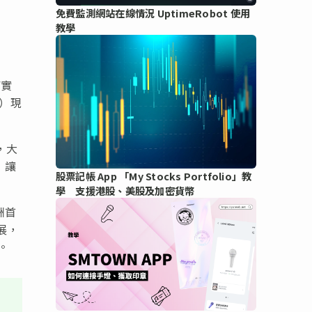
免費監測網站在線情況 UptimeRobot 使用
教學
F實
H）現
，大
，讓
股票記帳 App 「My Stocks Portfolio」教
學 支援港股、美股及加密貨幣
洲首
展，
。