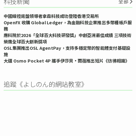
科技新聞
全部
中國線控底盤領導者拿森科技成功登陸香港交易所
OpenFX 收購 Global Ledger，為金融科技企業推出多幣種帳戶服
務
應科院於2026「全球百大科技研發獎」中創亞洲最佳成績 三項技術
榮膺全球百大創新獎項
OSL集團推出OSL AgentPay，支持多穩定幣的智能體支付基礎設
施
大疆 Osmo Pocket 4P 攜手伊莎貝•雨蓓推出短片《彷彿相識》
追蹤《よしのん的網站教室》