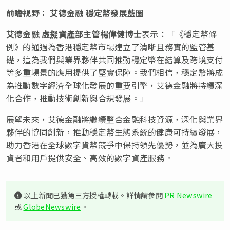
前瞻視野：
艾德金融
穩定幣發展藍圖
艾德金融
虛擬資產部主管楊偉健博士
表示：「《穩定幣條
例》的通過為香港穩定幣市場建立了清晰且務實的監管基
礎，這為我們與業界夥伴共同推動穩定幣在結算及跨境支付
等多重場景的應用提供了堅實保障。我們相信，穩定幣將成
為推動數字經濟全球化發展的重要引擎，艾德金融將持續深
化合作，推動技術創新與合規發展。」
展望未來，艾德金融將繼續整合金融科技資源，深化與業界
夥伴的協同創新，推動穩定幣生態系統的健康可持續發展，
助力香港在全球數字貨幣競爭中保持領先優勢，並為廣大投
資者和用戶提供安全、高效的數字資產服務。
以上新聞已獲第三方授權轉載。詳情請參閱
PR Newswire
或
GlobeNewswire
。