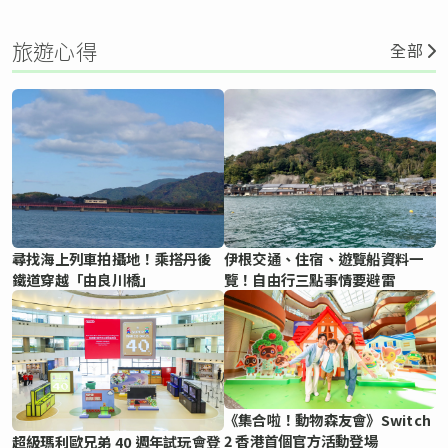
旅遊心得
全部
尋找海上列車拍攝地！乘搭丹後
伊根交通、住宿、遊覽船資料一
鐵道穿越「由良川橋」
覽！自由行三點事情要避雷
《集合啦！動物森友會》Switch
2 香港首個官方活動登場
超級瑪利歐兄弟 40 週年試玩會登