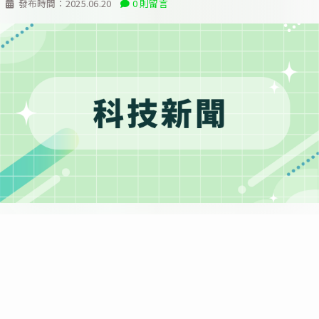
發布時間：
2025.06.20
0 則留言