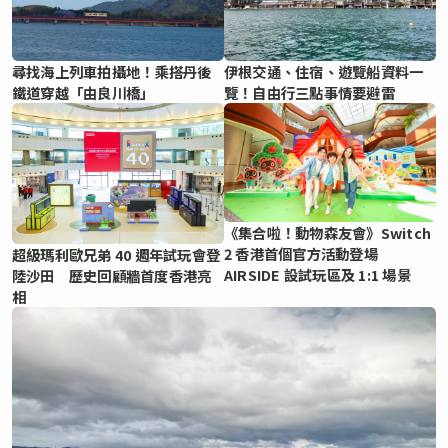
尋找海上列車拍攝地！乘搭丹後
伊根交通、住宿、遊覽船資料一
鐵道穿越「由良川橋」
覽！自由行三點事情要避雷
《集合啦！動物森友會》Switch
2 香港首個官方活動登場
超級瑪利歐兄弟 40 週年試玩會登
AIRSIDE 設試玩區及 1:1 場景
陸沙田 歷史回顧牆首度香港亮
相