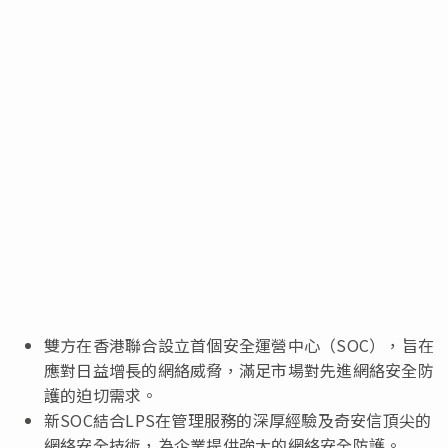
雙方在香港聯合設立首個安全運營中心（SOC），旨在
應對日益增長的網絡威脅，滿足市場對先進網絡安全防
護的迫切需求。
新SOC結合LPS在管理服務的深厚經驗及奇安信頂尖的
網絡安全技術，為企業提供強大的網絡安全防護。