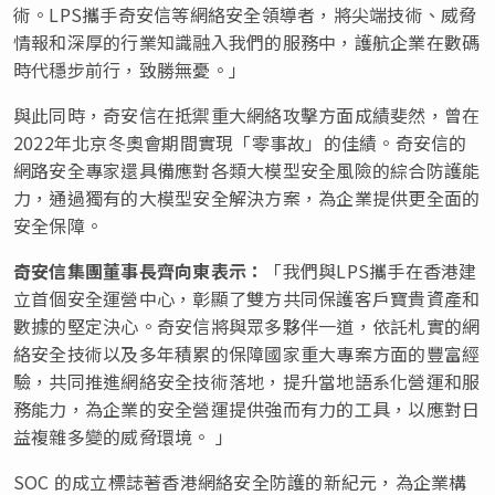
術。LPS攜手奇安信等網絡安全領導者，將尖端技術、威脅
情報和深厚的行業知識融入我們的服務中，護航企業在數碼
時代穩步前行，致勝無憂。」
與此同時，奇安信在抵禦重大網絡攻擊方面成績斐然，曾在
2022年北京冬奧會期間實現「零事故」的佳績。奇安信的
網路安全專家還具備應對各類大模型安全風險的綜合防護能
力，通過獨有的
大模型安全解決方案
，為企業提供更全面的
安全保障。
奇安信集團董事長齊向東表示：
「我們與LPS攜手在香港建
立首個安全運營中心，彰顯了雙方共同保護客戶寶貴資產和
數據的堅定決心。奇安信將與眾多夥伴一道，依託札實的網
絡安全技術以及多年積累的保障國家重大專案方面的豐富經
驗，共同推進網絡安全技術落地，提升當地語系化營運和服
務能力，為企業的安全營運提供強而有力的工具，以應對日
益複雜多變的威脅環境。 」
SOC 的成立標誌著香港網絡安全防護的新紀元，為企業構