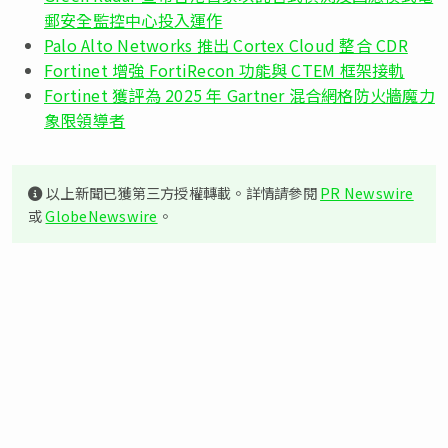
郵安全監控中心投入運作
Palo Alto Networks 推出 Cortex Cloud 整合 CDR
Fortinet 增強 FortiRecon 功能與 CTEM 框架接軌
Fortinet 獲評為 2025 年 Gartner 混合網格防火牆魔力
象限領導者
以上新聞已獲第三方授權轉載。詳情請參閱
PR Newswire
或
GlobeNewswire
。