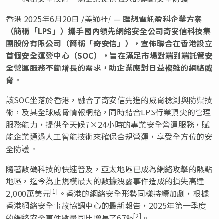
香港
2025年6月20日
/美通社/ —
聯想電訊盈科企業方案
（簡稱「
LPS
」）攜手國內領先網絡安全公司奇安信科技集
團股份有限公司（簡稱「奇安信」），宣佈聯合在香港設立
首個安全運營中心（
SOC
），旨在滿足市場對端到端託管安
全營運服務不斷增長的需求，助企業應對日益複雜的網絡威
脅。
該SOC坐落於香港，
融合了奇安信先進的威脅檢測與防禦技
術，及其全球威脅情報網絡，同時結合LPS行業頂尖的管理
服務能力，提供全天候7×24小時的專業安全營運服務，賦
能企業通過人工智能技術來確保合規營運，享受全方位的安
全防護。
隨著數碼科技的快速普及，亞太地區已成為網絡攻擊的熱點
地區，迄今為止規模最大的數據洩露事件造成的損失高達
[1]
2,000萬美元
。香港的網絡安全形勢同樣持續加劇，根據
香港網絡安全事故協調中心的最新報告，2025年第一季度
[2]
的網絡安全事件數量同比增長了67%
。