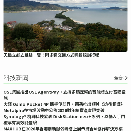
天橋立必去景點一覽！附多種交通方式輕鬆規劃行程
科技新聞
全部
OSL集團推出OSL AgentPay，支持多穩定幣的智能體支付基礎設
施
大疆 Osmo Pocket 4P 攜手伊莎貝•雨蓓推出短片《彷彿相識》
Metalpha在市場波動中公佈2026財年總資產實現突破
Synology® 群暉科技發表 DiskStation neo+ 系列，以低入手門
檻享有高效能體驗
MAXHUB在2026年香港創新辦公峰會上展示綜合AI協作解決方案