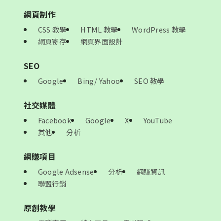
網頁制作
CSS 教學
HTML 教學
WordPress 教學
網頁寄存
網頁界面設計
SEO
Google
Bing/ Yahoo
SEO 教學
社交媒體
Facebook
Google
X
YouTube
其他
分析
網賺項目
Google Adsense
分析
網賺資訊
聯盟行銷
原創教學