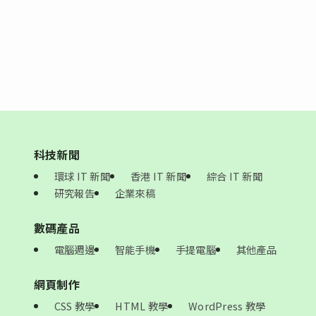
科技新聞
環球 IT 新聞
香港 IT 新聞
綜合 IT 新聞
研究報告
企業來稿
數碼產品
電腦週邊
智能手機
手提電腦
其他產品
網頁制作
CSS 教學
HTML 教學
WordPress 教學