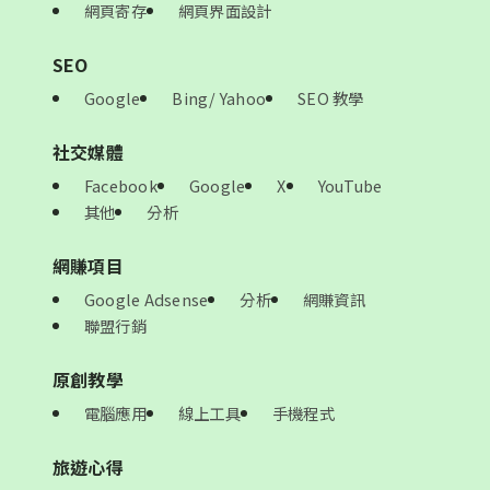
網頁寄存
網頁界面設計
SEO
Google
Bing/ Yahoo
SEO 教學
社交媒體
Facebook
Google
X
YouTube
其他
分析
網賺項目
Google Adsense
分析
網賺資訊
聯盟行銷
原創教學
電腦應用
線上工具
手機程式
旅遊心得