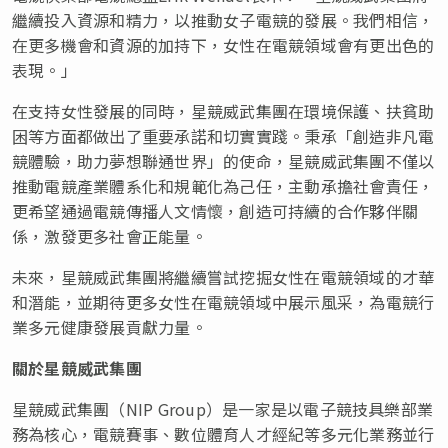
繼續投入資源和精力，以推動女子電競的發展。我們相信，
在更多機會和資源的加持下，女性在電競領域會有更出色的
表現。」
在支持女性發展的同時，星競威武集團在環境保護、扶貧助
困等方面都做出了重要承諾和切實實踐。秉承「創造非凡電
競體驗，助力夢想聯通世界」的使命，星競威武集團不僅以
推動電競產業體系化和規範化為己任，主動承擔社會責任，
更希望通過電競傳播人文情懷，創造可持續的合作夥伴關
係，激發更多社會正能量。
未來，星競威武集團將繼續嘗試挖掘女性在電競領域的才華
和潛能，並期待更多女性在電競領域中展示風采，為電競行
業多元健康發展貢獻力量。
關於星競威武集團
星競威武集團（NIP Group）是一家是以電子競技具樂部業
務為核心，電競賽事、數位體育人才經紀等多元化業務並行