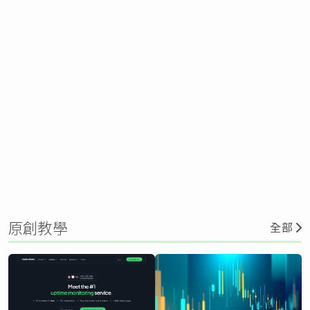
原創教學
全部