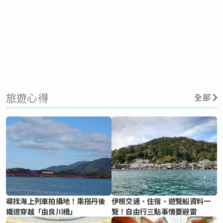
旅遊心得
全部
尋找海上列車拍攝地！乘搭丹後
伊根交通、住宿、遊覽船資料一
鐵道穿越「由良川橋」
覽！自由行三點事情要避雷