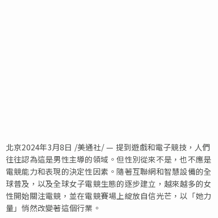
北京
2024年3月8日
/美通社/ — 提到遊戲和電子競技，人們
往往認為這是男性主導的領域。但性別從來不是，也不應是
電競能力和表現的決定性因素。隨著互聯網和智慧設備的全
球普及，以及全球女子電競生態的逐步建立，越來越多的女
性開始關注電競，並在電競賽場上綻放自信光芒，以「她力
量」悄然改變著這個行業。