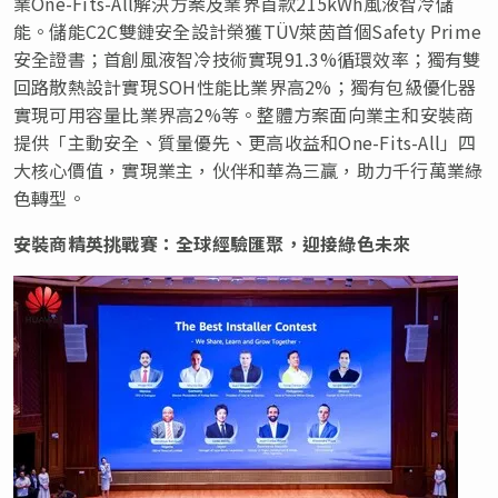
業One-Fits-All解決方案及業界首款215kWh風液智冷儲
能。儲能C2C雙鏈安全設計榮獲TÜV萊茵首個Safety Prime
安全證書；首創風液智冷技術實現91.3%循環效率；獨有雙
回路散熱設計實現SOH性能比業界高2%；獨有包級優化器
實現可用容量比業界高2%等。整體方案面向業主和安裝商
提供「主動安全、質量優先、更高收益和One-Fits-All」四
大核心價值，實現業主，伙伴和華為三贏，助力千行萬業綠
色轉型。
安裝商精英挑戰賽：全球經驗匯聚，迎接綠色未來