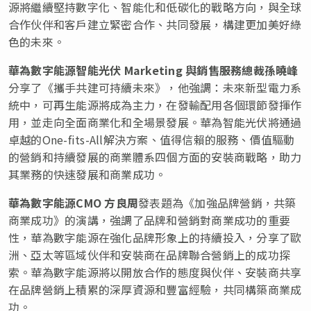
源將繼續堅持數字化、智能化和低碳化的戰略方向，與全球
合作伙伴和客戶建立緊密合作、共同發展，構建更加美好綠
色的未來。
華為數字能源智能光伏
Marketing
與銷售服務總裁孫曉峰
分享了《攜手共建可持續未來》，他強調：未來新型電力系
統中，可再生能源將成為主力，在發輸配用各個環節發揮作
用，並走向全面商業化和全場景發展。華為智能光伏將通過
卓越的One-fits-All解決方案、值得信賴的服務、價值驅動
的營銷和持續發展的商業體系四個方面的安裝商戰略，助力
其業務的快速發展和商業成功。
華為數字能源CMO
方良周
發表題為《加強品牌營銷，共築
商業成功》的演講，強調了品牌和營銷對商業成功的重要
性，華為數字能源在強化品牌形象上的持續投入，分享了歐
洲、亞太等區域伙伴和安裝商在品牌聯合營銷上的成功探
索。華為數字能源將以開放合作的態度與伙伴、安裝商共享
在品牌營銷上積累的深厚資源和豐富經驗，共同構築商業成
功。