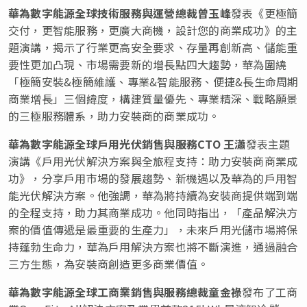
華為數字能源全球技術服務與運營總裁曾玉峰
發表《更極簡
交付，更智能服務，更廣大商機，設計您的商業成功》的主
題演講，揭示了行業更高安全要求、存量再創新高、儲能重
要性更加凸現、市場需要新的增長點四大趨勢，華為圍繞
「極簡安裝&極簡維護、專業&智能服務、便捷&長生命周期
商業增長」三個緯度，構建質量優先、專業精深、戰略願景
的三極服務體系，助力安裝商的商業成功。
華為數字能源全球戶用光伏銷售與服務CTO
王瀟
發表主題
演講《戶用光伏解決方案與全旅程支持：助力安裝商商業成
功》，分享戶用市場的發展趨勢、新機遇以及華為的戶用智
能光伏解決方案。他強調，華為將持續為安裝商提供端到端
的全程支持，助力其商業成功。他同時指出，「產品解決方
案的價值傳遞是最重要的生產力」，未來戶用光儲市場將保
持蓬勃生命力，華為戶用解決方案也將不斷演進，通過融合
三方生態，為安裝商創造更多商業價值。
華為數字能源全球工商業銷售與服務總裁童金祿
發布了工商