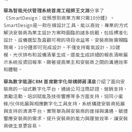
華為智能光伏管理系統首席工程師王文淵
分享了
《SmartDesign：從預想到商業方案只需10分鍾》。
SmartDesign是一款在線設計工具，能以高效、專業的方式
解決安裝商為業主設計方案時面臨的諸多挑戰，包括標准化
設計、設備選型及直觀可視的項目收益等，安裝商無需親臨
現場，10分鍾即可完成設計。不僅支持電氣設計、3D建
模、光伏排布和設備清單生成，還能生成詳細的報表清晰展
示系統投資回報率，顯著提高業主和安裝商之間的溝通效率
和體驗。
華為數字能源CRM
首席數字化架構師蔣漢泉
介紹了面向安
裝商的一站式數字化平台，通過公司注冊認證、營銷支持、
激勵活動、培訓賦能及技術響應等多方面支持，協同小蜜
蜂/伙伴拓展與相應數字化工具支持，系統構建安裝商拓展
與支持的滴滴平台，實現華為與安裝商的連接與溝通，敏捷
響應安裝商的需求，提升安裝商的能力與運營效率，讓安裝
商做生意更容易。