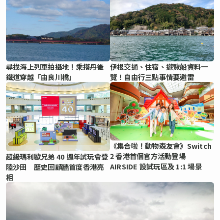
尋找海上列車拍攝地！乘搭丹後
伊根交通、住宿、遊覽船資料一
鐵道穿越「由良川橋」
覽！自由行三點事情要避雷
《集合啦！動物森友會》Switch
2 香港首個官方活動登場
超級瑪利歐兄弟 40 週年試玩會登
AIRSIDE 設試玩區及 1:1 場景
陸沙田 歷史回顧牆首度香港亮
相