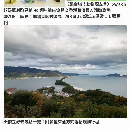
《集合啦！動物森友會》Switch
2 香港首個官方活動登場
超級瑪利歐兄弟 40 週年試玩會登
AIRSIDE 設試玩區及 1:1 場景
陸沙田 歷史回顧牆首度香港亮
相
天橋立必去景點一覽！附多種交通方式輕鬆規劃行程