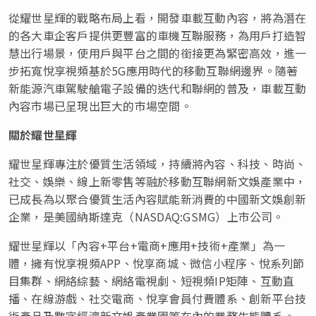
從耀世星輝的戰略布局上看，開發車載互動內容，將為潛在
的各大車企客戶提供更豐富的車機互聯服務，為用戶打造智
慧出行場景，使用戶與平台之間的銜接更為緊密高效，進一
步拓寬悅享視頻基於5G應用時代的移動互聯網邊界。隨著
新能源汽車駕駛艙電子設備的迭代和聯網的普及，車載互動
內容市場已呈現出巨大的市場空間。
關於耀世星輝
耀世星輝專注於優質生活領域，持續將內容、科技、時尚、
社交、娛樂、線上新零售等融於移動互聯網新文娛產業中，
已成長為以聚合優質生活內容賦能新消費的中國新文娛創新
企業，是美國納斯達克（NASDAQ:GSMG）上市公司。
耀世星輝以「內容+平台+電商+應用+技術+產業」為一
體，擁有悅享視頻APP、悅享商城、微信小程序、悅系列節
目集群、網絡綜藝、網絡電視劇、短視頻IP矩陣、互動直
播、在線游戲、社交電商、悅享會員付費體系、創新平台技
術產品及數字經濟新文娛產業園等在內的業務生態體系。