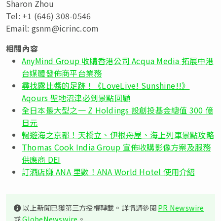
Sharon Zhou
Tel: +1 (646) 308-0546
Email:
gsnm@icrinc.com
相關內容
AnyMind Group 收購香港公司 Acqua Media 拓展中港
台媒體發佈商平台業務
尋找露比醬的足跡！《LoveLive! Sunshine!!》
Aqours 聖地沼津必到景點回顧
全日本最大型之一 Z Holdings 設創投基金總值 300 億
日元
暢遊海之京都！天橋立、伊根舟屋、海上列車景點攻略
Thomas Cook India Group 宣佈收購影像方案及服務
供應商 DEI
訂酒店賺 ANA 里數！ANA World Hotel 使用介紹
以上新聞已獲第三方授權轉載。詳情請參閱
PR Newswire
或
GlobeNewswire
。