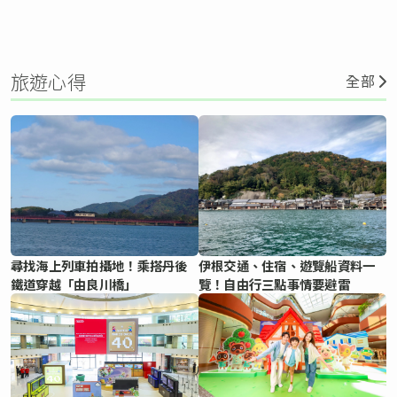
旅遊心得
全部
尋找海上列車拍攝地！乘搭丹後
伊根交通、住宿、遊覽船資料一
鐵道穿越「由良川橋」
覽！自由行三點事情要避雷