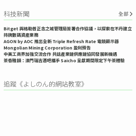
科技新聞
全部
Bitget 與格勒普正念之城管理局簽署合作協議，以探索在不丹建立
持牌數碼資產業務
AGON by AOC 推出全新 Triple Refresh Rate 電競顯示器
Mongolian Mining Corporation 盈利預告
中美工商界加強交流合作 共話產業鏈供應鏈協同發展新機遇
茶香雅韻：澳門瑞吉酒吧攜手 Saicho 呈獻期間限定下午茶體驗
追蹤《よしのん的網站教室》