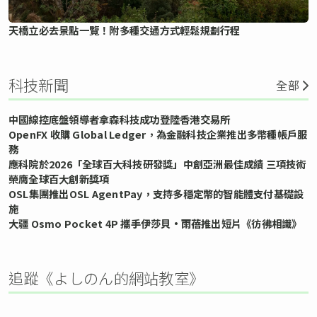
天橋立必去景點一覽！附多種交通方式輕鬆規劃行程
科技新聞
全部
中國線控底盤領導者拿森科技成功登陸香港交易所
OpenFX 收購 Global Ledger，為金融科技企業推出多幣種帳戶服
務
應科院於2026「全球百大科技研發獎」中創亞洲最佳成績 三項技術
榮膺全球百大創新獎項
OSL集團推出OSL AgentPay，支持多穩定幣的智能體支付基礎設
施
大疆 Osmo Pocket 4P 攜手伊莎貝•雨蓓推出短片《彷彿相識》
追蹤《よしのん的網站教室》