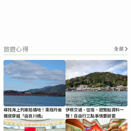
旅遊心得
全部
尋找海上列車拍攝地！乘搭丹後
伊根交通、住宿、遊覽船資料一
鐵道穿越「由良川橋」
覽！自由行三點事情要避雷