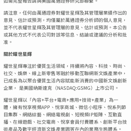
如需完整報告請與美國萬通證券研究部聯繫。
請注意，任何由萬通證券對耀世星輝及其管理層業績作出的
意見、估計或預測，均僅屬於萬通證券
分析師的個人意見
，
並不代表耀世星輝及其管理層的意見、估計或預測。本公告
或其他方式不代表公司對該等信息、結論或建議的分析和批
准。
關於耀世星輝
耀世星輝專注於優質生活領域，持續將內容、科技、時尚、
社交、娛樂、線上新零售等融於移動互聯網新文娛產業中，
已成長為以聚合優質生活內容賦能新消費的中國新文娛創新
企業， 是美國納斯達克（NASDAQ:GSMG）上市公司。
耀世星輝以「內容+平台+電商+應用+技術+產業」為一
體，擁有悅享視頻APP、悅享商城、微信小程序、悅系列節
目集群、網絡綜藝、網絡電視劇、短視頻IP矩陣、互動直
播、在線遊戲、社交電商、悅享會員付費體系、創新平台技
術產品及數字經濟新文娛產業園等在內的業務生態體系。