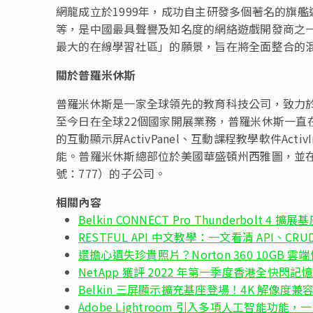
網龍成立於1999年，成功自主研發多個著名的旗
等，是中國最具聲譽及知名度的網絡遊戲開發商之
最大的在線學習社區」的願景，旨在將全面整合的
關於普羅米休斯
普羅米休斯是一家全球領先的教育科技公司，致力於
至今日在全球22個國家開展業務，普羅米休斯一直
的互動顯示屏ActivPanel、互動課程教學軟件Acti
能。普羅米休斯總部位於美國華盛頓州西雅圖，並
號：777）的子公司。
相關內容
Belkin CONNECT Pro Thunderbolt 4
RESTFUL API 中文教學：一文看清 API、CRUD 及
還擔心遺失珍貴照片？Norton 360 10GB
NetApp 獲評 2022 年第一季度香港全快
Belkin 三屏顯示擴充基座登場！4K 解像度兼容 Ma
Adobe Lightroom 引入多項人工智能功能