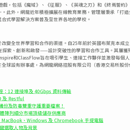
艦遊戲，包括《魔域》、《征服》、《英魂之刃》和《終焉誓約
一。此外，網龍近年積極擴展在線教育業務，管理層秉承「打造
混合式學習解決方案普及至世界各地的學校。
改變全世界學習和合作的渠道。自25年前於英國布萊克本成立
在探索、創新和啟發——設計突破性的學習和合作工具。其屢獲
vInspire和ClassFlow旨在吸引學生、連接工作夥伴並激發每個
在全球設有辦事處，為網龍網絡控股有限公司（香港交易所股份
 擴展基座：12 連接埠及 40Gbps 資料傳輸
 Restful
 雲端備份及防毒雙重守護重要檔案！
閃記憶體陣列細分市場頂級儲存供應商
cBook、Windows 及 Chromebook 手提電腦
，一鍵選取人物及背景