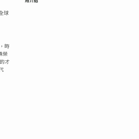
用介紹
》
全球
，時
殊榮
人的才
代