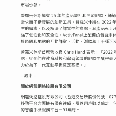
市場份額。
普羅米休斯擁有 25 年的產品設計和開發經驗，
需求而不斷發展的創新工具。普羅米休斯在 2022
生的需求，以及解決了課堂中的痛點。其產品ActivP
強了個性化和安全性。ActivPanel上配備的普羅米休斯互
於時間和地點的互動課堂、活動、測驗和上千種沉
普羅米休斯首席營收官 Chris Hand 表示：「2
點，從他們在教育科技和學習領域的經驗中獲得最
力於為下一代互動平板奠定基礎。」
– 結束 –
關於網龍網絡控股有限公司
網龍網絡控股有限公司（香港交易所股份代號：07
移動平台方面擁有優良往績，覆蓋用戶數以億計，包括
的智能手機服務平台－91無線。