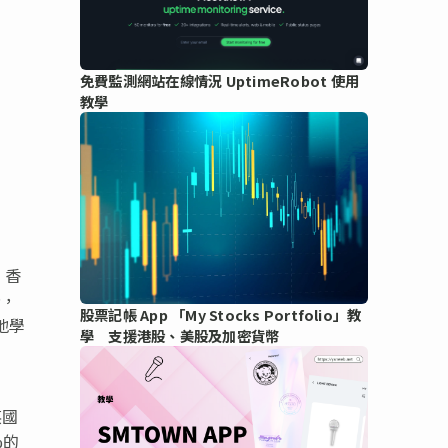
免費監測網站在線情況 UptimeRobot 使用
教學
，香
告，
股票記帳 App 「My Stocks Portfolio」教
地學
學 支援港股、美股及加密貨幣
英國
%的