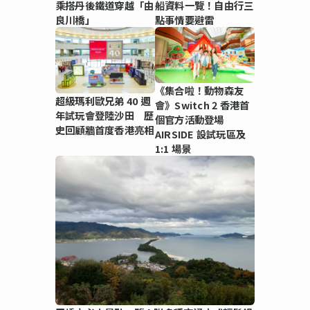
乘搭丹後鐵道穿越「由
船資料一覽！自由行三
良川橋」
點事情要避雷
《集合啦！動物森友
超級瑪利歐兄弟 40 週
會》Switch 2 香港首
年試玩會登陸沙田 歷
個官方活動登場
史回顧牆首度香港亮相
AIRSIDE 設試玩區及
1:1 場景