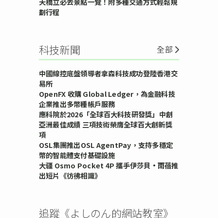
天橋立必去景點一覽！附多種交通方式輕鬆規
劃行程
科技新聞
全部
中國線控底盤領導者拿森科技成功登陸香港交
易所
OpenFX 收購 Global Ledger，為金融科技
企業推出多幣種帳戶服務
應科院於2026「全球百大科技研發獎」中創
亞洲最佳成績 三項技術榮膺全球百大創新獎
項
OSL集團推出OSL AgentPay，支持多穩定
幣的智能體支付基礎設施
大疆 Osmo Pocket 4P 攜手伊莎貝•雨蓓推
出短片《彷彿相識》
追蹤《よしのん的網站教室》