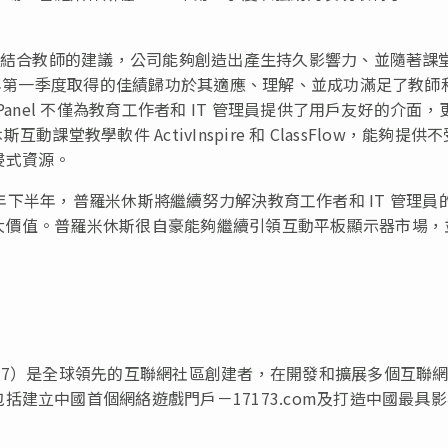
通過結合教師的建議，公司能夠創造出產生持久影響力、並隨著課
 年第一季度取得的佳績歸功於其適應、理解、並成功滿足了教師
anel 不僅為教育工作者和 IT 管理員提供了用戶友好的介面，
動課堂教學軟件 ActivInspire 和 ClassFlow，能夠提供
浸式資源。
022 年下半年，普羅米休斯將繼續努力解決教育工作者和 IT 管理員
大價值。普羅米休斯很自豪能夠繼續引領互動平板顯示器市場，
77）是全球領先的互聯網社區創建者，在開發和擴展多個互聯
建立中國首個網絡遊戲門戶－17173.com及打造中國最具