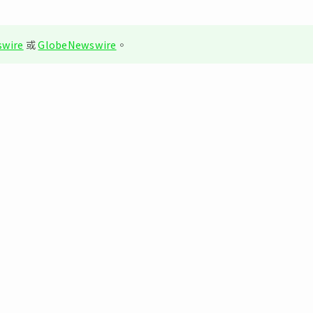
wire
或
GlobeNewswire
。