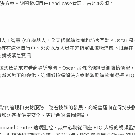
案。該開發項目由Lendlease管理，占地4公頃。
個人工智慧 (AI) 機器人，全天候與購物者和訪客互動。Oscar 
存在違停自行車、火災以及人員在非指定區域吸煙或下班後在 P
安排或緊急資訊。
的觸控式螢幕來查看商場導覽圖。Oscar 屆時將能夠檢測擁擠情況
新常態下的變化，這個低接觸解決方案將激勵購物者選擇 PLQ
多個地點的管理和安防服務。隨著技術的發展，商場營運將在保持安
者和訪客提供更安全、更出色的購物體驗。
mmand Centre 遠端監控，該中心將從四座 PLQ 大樓的視頻
指揮和控制中心統一安排管理，BCC 還將接收 Oscar 的