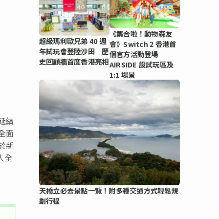
《集合啦！動物森友
超級瑪利歐兄弟 40 週
會》Switch 2 香港首
年試玩會登陸沙田 歷
個官方活動登場
史回顧牆首度香港亮相
AIRSIDE 設試玩區及
1:1 場景
延續
全面
於新
人全
天橋立必去景點一覽！附多種交通方式輕鬆規
劃行程