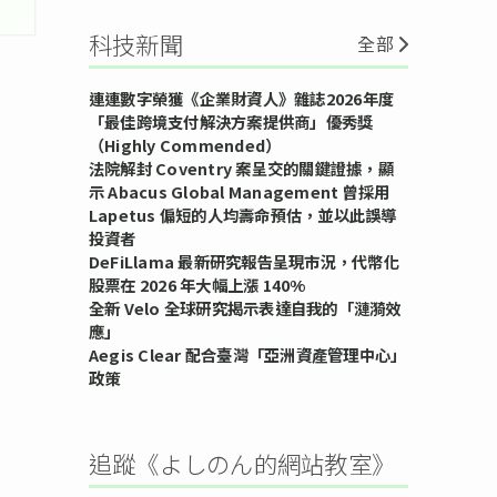
科技新聞
全部
連連數字榮獲《企業財資人》雜誌2026年度
「最佳跨境支付解決方案提供商」優秀獎
（Highly Commended）
法院解封 Coventry 案呈交的關鍵證據，顯
示 Abacus Global Management 曾採用
Lapetus 偏短的人均壽命預估，並以此誤導
投資者
DeFiLlama 最新研究報告呈現市況，代幣化
股票在 2026 年大幅上漲 140%
全新 Velo 全球研究揭示表達自我的「漣漪效
應」
Aegis Clear 配合臺灣「亞洲資產管理中心」
政策
追蹤《よしのん的網站教室》