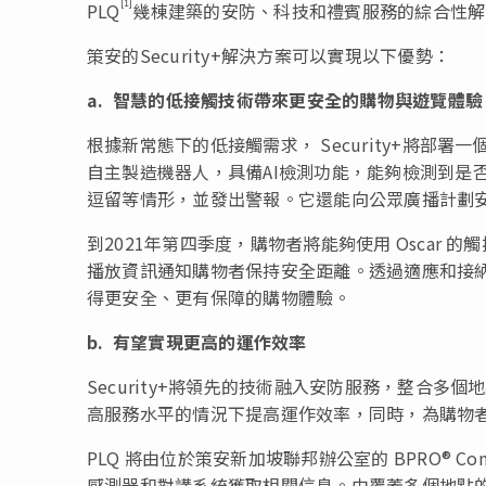
[1]
PLQ
幾棟建築的安防、科技和禮賓服務的綜合性解決方
策安的Security+解決方案可以實現以下優勢：
a.
智慧的低接觸技術帶來更安全的購物與遊覽體驗
根據新常態下的低接觸需求， Security+將部署一
自主製造機器人，具備
AI檢測功能
，能夠檢測到是否
逗留等情形，並發出警報。它還能向公眾廣播計劃
到2021年第四季度，購物者將能夠使用 Oscar 
播放資訊通知購物者保持安全距離。透過適應和接納
得更安全、更有保障的購物體驗。
b.
有望實現更高
的運作
效率
Security+將領先的技術融入安防服務，整合
高服務水平的情況下提高運作效率，同時，為購物
PLQ 將由位於策安新加坡聯邦辦公室的 BPRO® Co
感測器和對講系統獲取相關信息。由覆蓋多個地點的一個