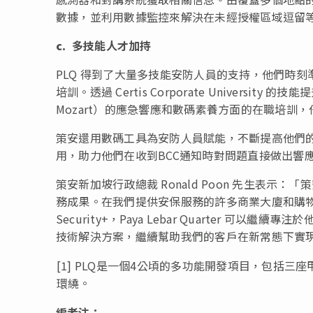
數據，並利用數據監控來解決在未經授權區域逗留
c.
多技能
人才加持
PLQ 得到了大量多技能安防人員的支持，他們時
培訓。透過 Certis Corporate University 
Mozart）的應急響應和數碼素養方面的在職培訓
策安還用數碼工具為安防人員賦能，不斷提高他們的工作
用，助力他們在收到BCC通知時對問題直接做出響
策安新加坡行政總裁
Ronald Poon
先生表示：「策安
務成果。在我們提供安保服務的許多商業大廈和購物
Security+，Paya Lebar Quarter
技術解決方案，繼續幫助我們的客戶在新常態下實
[1] PLQ是一個4公頃的多功能開發項目，包括
環繞。
編者注：