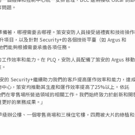
等問題。
刻準備著，哪裡需要去哪裡。策安安防人員接受過禮賓和技術操作
的技能提升項目，以及針對 Security+的各個技術平臺（如 Argus 和
，他們能夠根據需要承擔各項任務。
效率和能力。在 PLQ，安防人員配備了策安的 Argus 移
應。
的 Security+繼續助力我們的客戶提高運作效率和能力，達
中心，策安均推動其生產和運作效率提高了25%以上。依託
 可以繼續專注於他們在零售場所營造領域的相關工作。我們始終致力於創新和
現更好的業務成果。」
三座甲級辦公樓、一個零售商場和三棟住宅樓，四周被大片的綠植