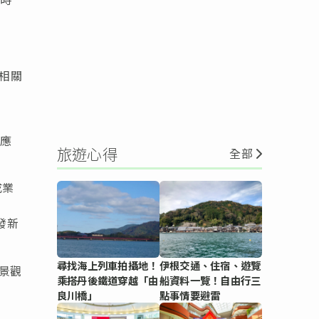
相關
動應
旅遊心得
全部
成業
開發新
尋找海上列車拍攝地！
伊根交通、住宿、遊覽
和景觀
乘搭丹後鐵道穿越「由
船資料一覽！自由行三
良川橋」
點事情要避雷