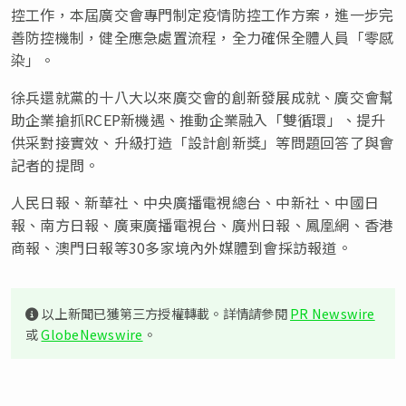
控工作，本屆廣交會專門制定疫情防控工作方案，進一步完
善防控機制，健全應急處置流程，全力確保全體人員「零感
染」。
徐兵還就黨的十八大以來廣交會的創新發展成就、廣交會幫
助企業搶抓RCEP新機遇、推動企業融入「雙循環」、提升
供采對接實效、升級打造「設計創新獎」等問題回答了與會
記者的提問。
人民日報、新華社、中央廣播電視總台、中新社、中國日
報、南方日報、廣東廣播電視台、廣州日報、鳳凰網、香港
商報、澳門日報等30多家境內外媒體到會採訪報道。
以上新聞已獲第三方授權轉載。詳情請參閱
PR Newswire
或
GlobeNewswire
。