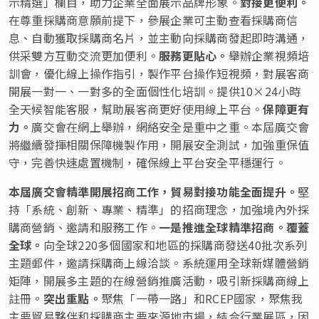
示精選」欄目，助力企業全面展示品牌形象。
對接更便利。
在尊重採購商意願前提下，參展企業可主動查看採購商信
息、自動獲取採購商名片，並主動向採購商發起即時溝通，
供采雙方互動交流更加便利。
服
務更貼心。
舉辦企業視頻培
訓會，優化線上操作指引，製作平台操作短視頻，對展客商
開展一對一、一對多的全面個性化培訓。提供10×24小時
全天候智能客服，幫助展客商更好使用線上平台。
保障更有
力。
廣交會在網上舉辦，網絡安全是重中之重。本屆廣交會
將繼續發揮相關保障機製作用，開展安全測試，加強重保值
守，完善快速處置機制，確保線上平台安全平穩運行。
本屆廣交會精準開展招商工作，
貿易對接功能全面提升。
堅
持「系統、創新、專業、精準」的招商理念，加強境內外採
購商營銷、邀請和服務工作。
一是推
進全球精準招商。覆蓋
全球。
向全球220多個國家和地區的採購商發送40批次系列
主題郵件，邀請採購商上線洽談。系統運用全球新媒體營銷
矩陣，開展多主題的在線營銷推廣活動，吸引新採購商線上
註冊。
突出重點。
聚焦「一帶一路」和RCEP國家，聚焦我
主要貿易夥伴和採購商主要來源地市場，結合行業展區，因