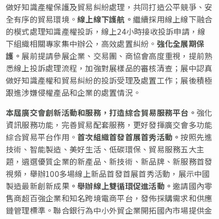
做好知識產權保護及貿易糾紛處理，共同打造公平競爭、安
全有序的貿易環境。
線上線下護航。
繼續採用線上線下融合
的模式處理知識產權投訴，線上24小時接收投訴申請，線
下組織相關專家集中辦公，高效處置糾紛。
強化全展期保
護。
展前提請參展企業、交易團、商協會高度重視，提前熟
悉線上投訴處理流程，加強對展樣品的審核清查；展中認真
做好知識產權和貿易糾紛的投訴受理及處置工作；展後積極
跟進涉嫌侵權產品和企業的處置情況。
本屆廣交會
創新活動和服務，打造綜合貿易服務平台。
強化
資訊服務功能，完善貿易配套服務，更好發揮廣交會多功能
綜合貿易平台作用。
首次
組織首發首展首秀活動。
按照先進
技術、智能製造、美好生活、低碳環保、貿易服務五大主
題，遴選優質企業的新產品、新技術、新品牌、新服務首發
視頻，舉辦100多場線上新品首發首展首秀活動，展示中國
製造最新創新成果
。
舉辦線上雙循環促進活動。
邀請國內零
售商超百強企業和知名跨境電商平台，發佈採購需求和供應
鏈管理標準。聯合銀行為中小外貿企業開拓國內市場提供金