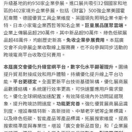
升級基地的約950家企業參展。進口展共吸引32個國家和地
區的402家境外企業參展，包括《財富》500強企業美國霍
尼韋爾、德國優質工具企業維度、英國領先照明企業卡斯卡
特、日本小家電企業西哲等知名企業。
巨量展品
匯聚雲端。
企業上傳展品超290萬件，其中新品超90萬件、綠色低碳展
品超48萬件，均創歷史新高。
免收企
業參展費用。
本屆廣
交會不向參展企業收取線上服務費，也不向參與同步活動的
跨境電商平台收取任何費用。
本屆廣交會
優化升級官網平台，數字化水平顯著提升。
圍繞
提升貿易對接成效和用戶體驗，持續優化提升線上平台功
能。
平台更
穩定。
全面更新平台技術基礎架構，優化展商展
品數據結構，系統運行效率更高，可快速響應用戶需求變
化。優化全球網絡加速配置，有效降低境內外訪問延遲現
象，提升跨境訪問速度。
功能更完善。
強化優質展商展品識
別度，增設專精特新、高新技術、中華老字號等企業標識，
以及綠色低碳、智能產品等產品標識，拓展搜索維度，提高
搜索精準度與專業性。增設「廣交會新品首發」和「企業展