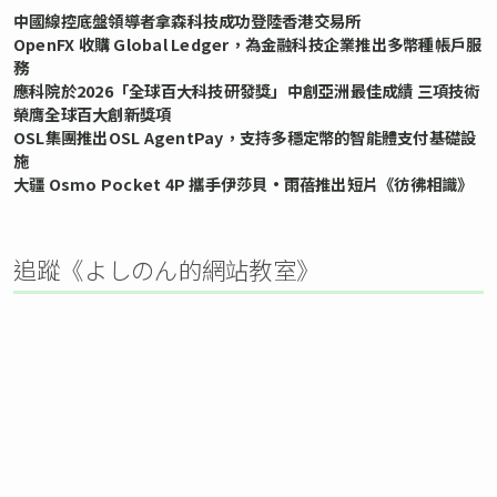
中國線控底盤領導者拿森科技成功登陸香港交易所
OpenFX 收購 Global Ledger，為金融科技企業推出多幣種帳戶服
務
應科院於2026「全球百大科技研發獎」中創亞洲最佳成績 三項技術
榮膺全球百大創新獎項
OSL集團推出OSL AgentPay，支持多穩定幣的智能體支付基礎設
施
大疆 Osmo Pocket 4P 攜手伊莎貝•雨蓓推出短片《彷彿相識》
追蹤《よしのん的網站教室》