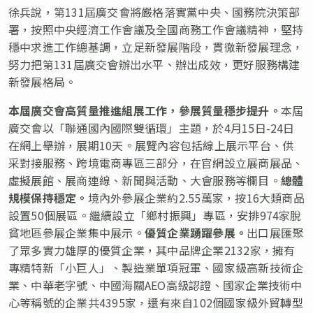
徐兵說，第131屆廣交會將嚴格落實黨中央、國務院決策部
署，按照中央經濟工作會議及全國商務工作會議精神，堅持
穩中求進工作總基調，立足新發展階段，貫徹新發展理念，
努力把第131屆廣交會辦出水平、辦出成效，更好服務構建
新發展格局。
本屆廣交會高
質量推進組展工作，參展質量穩步提升。
本屆
廣交會以「聯通國內國際雙循環」主題，於4月15日-24日
在網上舉辦，展期10天。展覽內容包括線上展示平台、供
采對接服務、跨境電商專區三部分，在官網設立展商展品、
虛擬展館、展商連線、新聞與活動、大會服務等欄目。
總體
規模保持穩定。
境內外參展企業約2.55萬家，按16大類商品
設置50個展區。繼續設立「鄉村振興」專區，安排974家脫
貧地區參展企業集中展示。
優質企業踴躍參展。
出口展匯聚
了眾多實力雄厚的優質企業，其中品牌企業2132家，擁有
專精特新「小巨人」、製造業單項冠軍、國家級高新技術企
業、中華老字號、中國海關AEO高級認證、國家企業技術中
心等稱號的企業共4395家，還有來自102個國家級外貿轉型