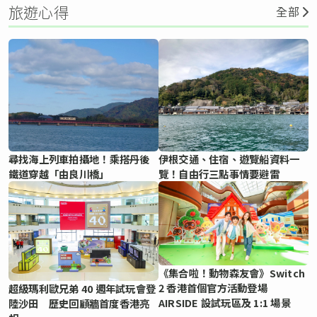
旅遊心得
全部
尋找海上列車拍攝地！乘搭丹後
伊根交通、住宿、遊覽船資料一
鐵道穿越「由良川橋」
覽！自由行三點事情要避雷
《集合啦！動物森友會》Switch
2 香港首個官方活動登場
超級瑪利歐兄弟 40 週年試玩會登
AIRSIDE 設試玩區及 1:1 場景
陸沙田 歷史回顧牆首度香港亮