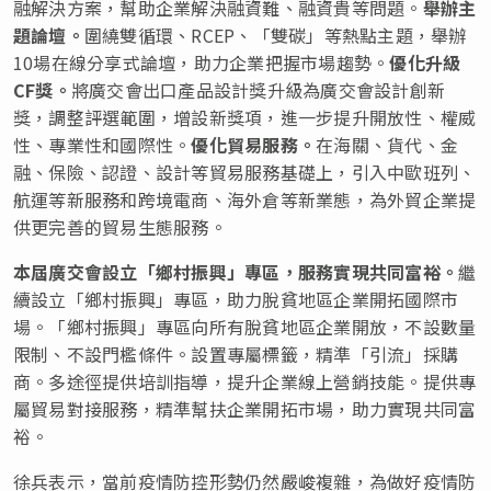
融解決方案，幫助企業解決融資難、融資貴等問題。
舉辦主
題論壇。
圍繞雙循環、RCEP、「雙碳」等熱點主題，舉辦
10場在線分享式論壇，助力企業把握市場趨勢。
優化升級
CF
獎。
將廣交會出口產品設計獎升級為廣交會設計創新
獎，調整評選範圍，增設新獎項，進一步提升開放性、權威
性、專業性和國際性。
優化貿易服務。
在海關、貨代、金
融、保險、認證、設計等貿易服務基礎上，引入中歐班列、
航運等新服務和跨境電商、海外倉等新業態，為外貿企業提
供更完善的貿易生態服務。
本屆廣交會
設立
「
鄉村振興
」
專區，服務實現共同富裕。
繼
續設立「鄉村振興」專區，助力脫貧地區企業開拓國際市
場。「鄉村振興」專區向所有脫貧地區企業開放，不設數量
限制、不設門檻條件。設置專屬標籤，精準「引流」採購
商。多途徑提供培訓指導，提升企業線上營銷技能。提供專
屬貿易對接服務，精準幫扶企業開拓市場，助力實現共同富
裕。
徐兵表示，當前疫情防控形勢仍然嚴峻複雜，為做好疫情防