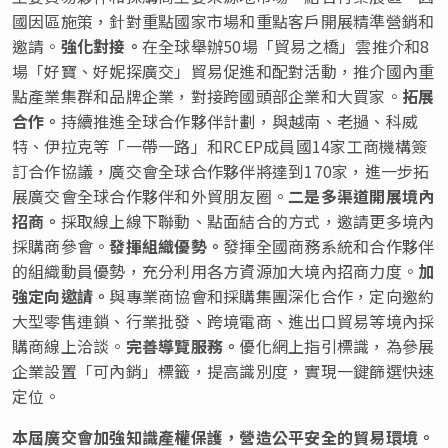
國因區施策，針對重點國家市場和重點客戶開展精準營銷和
邀請。
強化對接。
在全球舉辦50場「貿易之橋」雲推介和8
場「好寶、好妮探廣交」貿易促進和配對活動，推介國內重
點產業集群和品牌企業，對接跨國頭部企業和大買家。
拓展
合作。
持續推進全球合作夥伴計劃，與越南、老撾、科威
特、伊拉克等「一帶一路」和RCEP成員國14家工商機構簽
訂合作協議，廣交會全球合作夥伴將達到170家，進一步拓
展廣交會全球合作夥伴和外貿朋友圈。
二是多渠道開展境內
招商。
採取線上線下聯動、點面結合的方式，邀請更多境內
採購商參會。
發揮組織優勢。
發揮全國商務系統和合作夥伴
的組織動員優勢，充分利用各方資源加大境內招商力度。
加
強定向邀請。
與專業商協會和採購集團深化合作，定向邀約
大型零售連鎖、行業批發、跨境電商、進出口貿易等境內採
購商線上洽談。
完善
導覽服務。
優化網上指引標識，為參展
企業設置「可內銷」標籤，提高識別度，實現一鍵篩選快速
定位。
本屆廣交會加
強知識產權保護，營造公平安全的貿易環境。