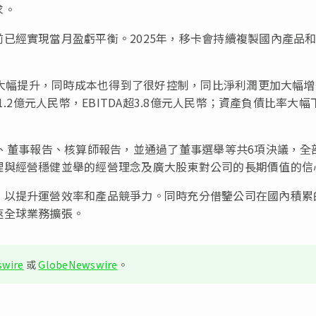
求。
已經實現當月盈虧平衡。2025年，移卡會持續複製國內產品
率大幅提升，同時成本也得到了很好控制，同比淨利潤更加大幅增
.2億元人民幣，EBITDA超3.8億元人民幣；資產負債比率大幅
表、董事報告、核算師報告，並通過了董事選舉等共6項決議，全
理與經營穩健並舉的經營理念及廣大股東對公司的長期價值的信
，以提升運營效率和產品競爭力。同時充分借鑒公司在國內積累
速全球業務擴張。
wire
或
GlobeNewswire
。