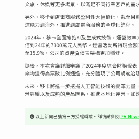
文旅、休娛等更多場景，以滿足不同行業客戶的需
另外，移卡到店電商服務盈利性大幅優化，截至目前
道能力到海外，推進到店電商服務的全球化進程。
2024年，移卡全面擁抱AI及生成式技術，運營效
倍到24年的7300萬元人民幣。經營活動所得現金額1
至35.9%，公司的資產負債表架構更加穩健。
隨後，本次會議詳細審議了2024年度綜合財務報
案均獲得高票數比例通過，充分體現了公司規範治
未來，移卡將進一步挖掘人工智能技術的變革力量
營經驗以及成熟的產品體系，推進本地化運營，加
以上新聞已獲第三方授權轉載。詳情請參閱
PR News