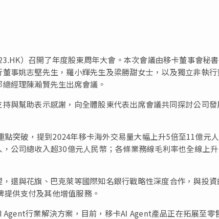
9923.HK）召開了年度股東周年大會。本次會議由移卡董事會秘
行董事姚志堅先生，羅小輝先生及梁勝甜女士，以及獨立非執行
部總經理陳瀚賢先生出席會議。
支持與幫助表示感謝，向全體股東代表出席會議共同探討公司發
重點突破，提到2024年移卡海外交易量大幅上升5倍至11億元
，公司總收入超30億元人民幣；各條業務線毛利率也全線上升
理，還與花旗、巴克萊等國際知名銀行戰略性深度合作，與投資
品牌提供支付及其他增值服務。
gent行業解決方案，目前，移卡AI Agent產品正在拓展至零