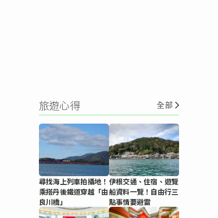
旅遊心得
全部
尋找海上列車拍攝地！
伊根交通、住宿、遊覽
乘搭丹後鐵道穿越「由
船資料一覽！自由行三
良川橋」
點事情要避雷