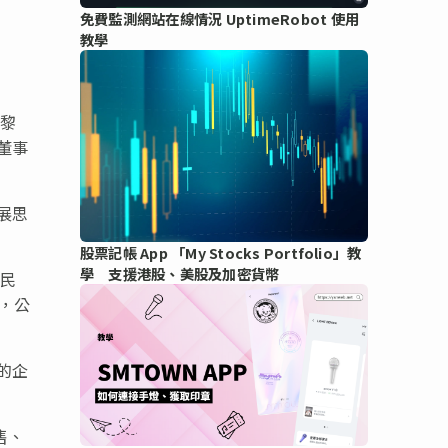
免費監測網站在線情況 UptimeRobot 使用
教學
書黎
董事
展思
股票記帳 App 「My Stocks Portfolio」教
學 支援港股、美股及加密貨幣
人民
，公
的企
售、