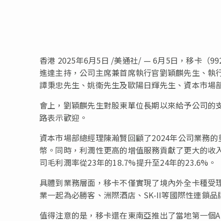
香港
2025年6月5日
/美通社/ — 6月5日，移卡（
進達主持，公司主席兼首席執行官劉穎麒先生、執
譚秉忠先生、姚衛先生及歐陽日輝先生、資本市場
會上，劉穎麒先生對股東單位長期以來給予公司的
路表示歡迎。
資本市場部總經理陳瀚賢回顧了2024年公司業務的
幣。同時，利潤性更高的增值服務貢獻了更大的收入
司毛利潤率從23年的18.7%提升至24年的23.6%。
具體到業務層面，移卡不僅實現了境內外全卡種受
業一起為必勝客、洲際酒店、SK-II等國際性連鎖
值得注意的是，移卡還在東南亞推出了當地第一個AI A