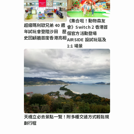
《集合啦！動物森友
超級瑪利歐兄弟 40 週
會》Switch 2 香港首
年試玩會登陸沙田 歷
個官方活動登場
史回顧牆首度香港亮相
AIRSIDE 設試玩區及
1:1 場景
天橋立必去景點一覽！附多種交通方式輕鬆規
劃行程