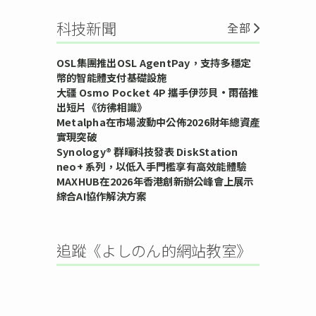
科技新聞
全部
OSL集團推出OSL AgentPay，支持多穩定
幣的智能體支付基礎設施
大疆 Osmo Pocket 4P 攜手伊莎貝•雨蓓推
出短片《彷彿相識》
Metalpha在市場波動中公佈2026財年總資產
實現突破
Synology® 群暉科技發表 DiskStation
neo+ 系列，以低入手門檻享有高效能體驗
MAXHUB在2026年香港創新辦公峰會上展示
綜合AI協作解決方案
追蹤《よしのん的網站教室》