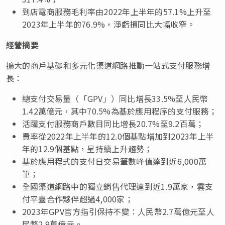
到店電商服務毛利率由
2022
年
上半年
的
57.1%
上升至
2023
年
上半年
的
76.9%
，淨虧損同比大幅收窄。
經營摘要
擴大的商戶基礎和多元化
渠道
網路推動一站式支付服務增
長：
總支付交易量（「
GPV
」）同比增長
33.5%
至人民幣
1.42
萬億元，其中
70.5%
為基於應用
程序
的支付服務；
活躍支付服務商戶數目同比增長
20.7%
至
9.2
百萬；
費率從
2022
年上半年的
12.0
個基點增加到
2023
年上半
年的
12.9
個基點，呈持續上升趨勢；
基於應用程式的支付日交易筆數峰值達到近
6,000
萬
筆；
全國
渠道
網路中的獨立銷售代理達到近
1.9
萬家，雲支
付平臺合作夥伴超過
4,000
家；
2023
年
GPV
官方指引保持不變：人民幣
2.7
萬億元至人
民幣
2.9
萬億元。