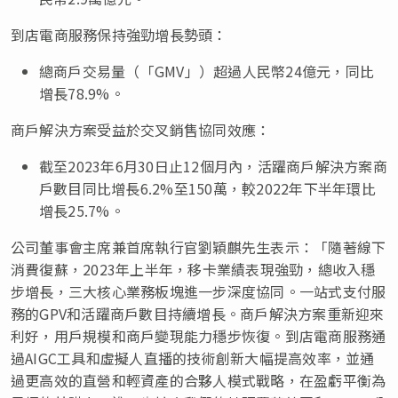
到店電商服務保持強勁增長勢頭：
總商戶交易量（「
GMV
」）超過人民幣
24
億元，同比
增長
78.9%
。
商戶解決方案受益於交叉銷售協同效應：
截至
2023
年
6
月
30
日止
12
個月內，活躍商戶解決方案商
戶數目同比增長
6.2%
至
150
萬
，較
2022
年下半年環比
增長
25.7%
。
公司董事會主席兼首席執行官劉穎麒先生表示：「隨著線下
消費復蘇，
2023
年上半年，移卡業績表現強勁，總收入穩
步增長，三大核心業務板塊進一步深度協同。一站式支付服
務的
GPV
和活躍商戶數目持續增長。商戶解決方案重新迎來
利好，用戶規模和商戶變現能力穩步恢復。到店電商服務通
過
AIGC
工具和虛擬人直播的技術創新大幅提高效率，並通
過更高效的直營和輕資產的合夥人模式戰略，在盈虧平衡為