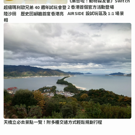
《集合啦！動物森友會》Switch
2 香港首個官方活動登場
超級瑪利歐兄弟 40 週年試玩會登
AIRSIDE 設試玩區及 1:1 場景
陸沙田 歷史回顧牆首度香港亮
相
天橋立必去景點一覽！附多種交通方式輕鬆規劃行程