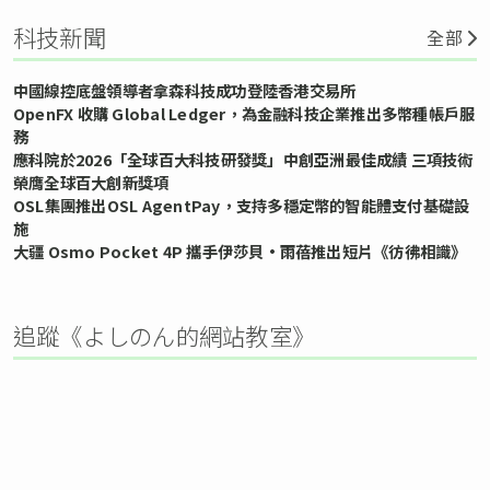
科技新聞
全部
中國線控底盤領導者拿森科技成功登陸香港交易所
OpenFX 收購 Global Ledger，為金融科技企業推出多幣種帳戶服
務
應科院於2026「全球百大科技研發獎」中創亞洲最佳成績 三項技術
榮膺全球百大創新獎項
OSL集團推出OSL AgentPay，支持多穩定幣的智能體支付基礎設
施
大疆 Osmo Pocket 4P 攜手伊莎貝•雨蓓推出短片《彷彿相識》
追蹤《よしのん的網站教室》