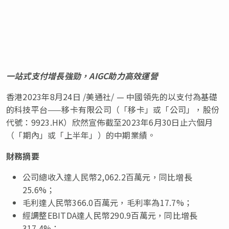
一站式支付增長強勁，
AIGC
助力高效運營
香港
2023年8月24日
/美通社/ — 中國領先的以支付為基礎
的科技
平台
——
移卡有限公司
（
「移卡」或「公司」，股份
代號
：
9923.HK
）
欣然宣佈截至
2023
年
6
月
30
日止
六
個月
（
「
期內
」或「
上半
年」
）的中期
業績。
財務摘要
公司總收入達人民幣
2,062.2
百萬元，同比增長
25.6%
；
毛利達人民幣
366.0
百萬元，毛利率為
17.7%
；
經調整
EBITDA
達人民幣
290.9
百萬元，同比增長
317.4%
；