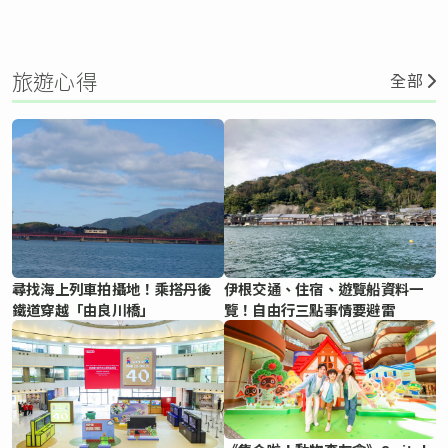
旅遊心得
全部
尋找海上列車拍攝地！乘搭丹後
伊根交通、住宿、遊覽船資料一
鐵道穿越「由良川橋」
覽！自由行三點事情要避雷