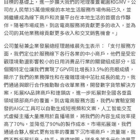
目標的基礎上，進一步擴大我們的地理覆蓋範圍和
GMV
。公
司在人民幣
35
萬億規模的本地生活服務市場佈局已久，並
將繼續成為線下商戶和流量平台在本地生活的首選合作夥
伴。隨著市場成熟，到店電商服務將貢獻更多的收入，並為
公司的其他業務線貢獻更多收入和交叉銷售機會。」
公司董秘兼企業發展總經理趙維晨先生表示：「支付服務方
面，我們定位於服務線下各行各業的中小商戶，他們是受宏
觀環境動盪影響較小的日用消費品行業的關鍵組成部分。這
個獨特定位讓我們實現了
GPV同比增長33.5%的亮眼成績，
顯示了我們的業務彈性和在複雜環境中茁壯成長的能力。我
們通過與銀行合作推動聯合收單業務，開發數字貨幣解決方
案，拓展KA品牌商戶和連鎖店，進一步拓展對全國各垂直
領域頭部商戶的覆蓋。到店電商服務方面，我們AI實驗室開
發的AIGC工具可以自動生成短視頻和文案，人工智能交互
式虛擬主播大量應用於直播場景，將我們的內容生成效率提
高了70%，並降低了90%的製作成本。市場拓展端，我們
通過合夥人模式更有效率的覆蓋下沉市場商戶。流量端，我
們不斷拓展抖音、快手、高德地圖、拼多多等多元化流量平