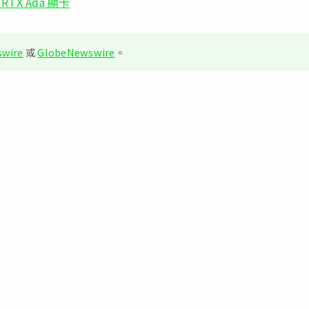
 RTX Ada 顯卡
wire
或
GlobeNewswire
。