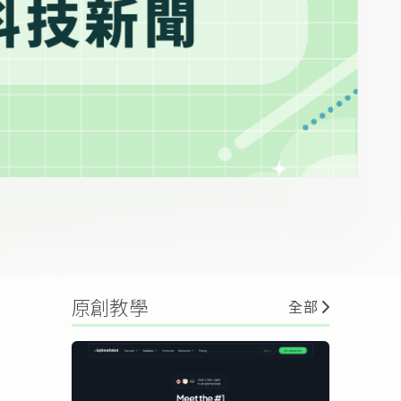
原創教學
全部