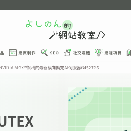
品
網頁制作
SEO
社交媒體
網賺項目
NVIDIA MGX™架構的最新橫向擴充AI伺服器G4527G6
TEX