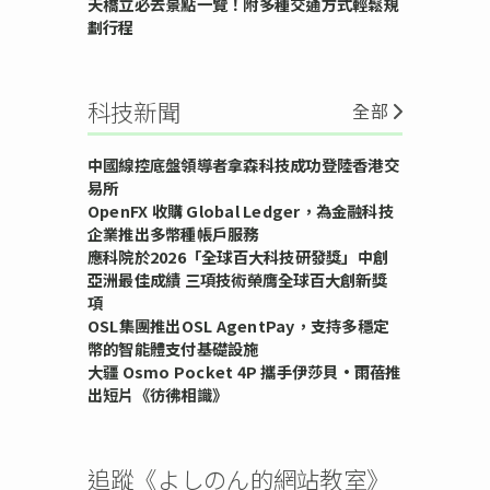
天橋立必去景點一覽！附多種交通方式輕鬆規
劃行程
科技新聞
全部
中國線控底盤領導者拿森科技成功登陸香港交
易所
OpenFX 收購 Global Ledger，為金融科技
企業推出多幣種帳戶服務
應科院於2026「全球百大科技研發獎」中創
亞洲最佳成績 三項技術榮膺全球百大創新獎
項
OSL集團推出OSL AgentPay，支持多穩定
幣的智能體支付基礎設施
大疆 Osmo Pocket 4P 攜手伊莎貝•雨蓓推
出短片《彷彿相識》
追蹤《よしのん的網站教室》