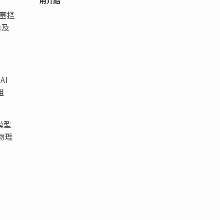
用介紹
擁塞控
論及
AI
組
言模型
、物理