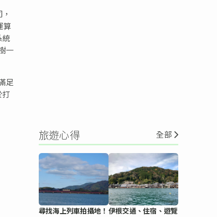
司，
運算
系統
樹一
滿足
於打
旅遊心得
全部
尋找海上列車拍攝地！
伊根交通、住宿、遊覽