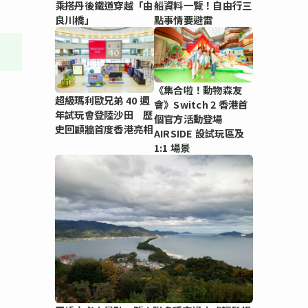
乘搭丹後鐵道穿越「由
船資料一覽！自由行三
良川橋」
點事情要避雷
《集合啦！動物森友
超級瑪利歐兄弟 40 週
會》Switch 2 香港首
年試玩會登陸沙田 歷
個官方活動登場
史回顧牆首度香港亮相
AIRSIDE 設試玩區及
1:1 場景