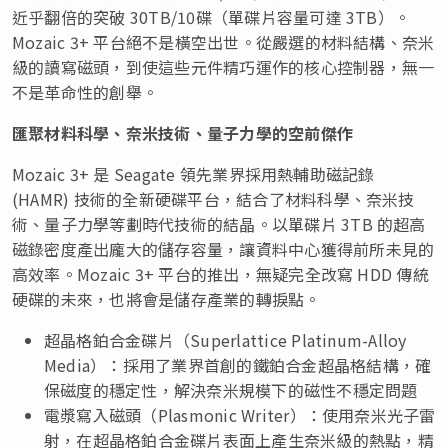
近乎翻倍的突破 30TB/10碟（單碟片容量可達 3TB）。
Mozaic 3+ 平台絕不是橫空出世。從嚴選的材料結構、奈米
級的讀寫磁頭，到使這些元件精巧運作的核心控制器，無一
不是革命性的創舉。
匯聚材料科學、奈米技術、量子力學的空前傑作
Mozaic 3+ 是 Seagate 領先業界採用熱輔助磁記錄
(HAMR) 技術的全新硬碟平台，結合了材料科學、奈米技
術、量子力學等劃時代技術的結晶。以單碟片 3TB 的超高
磁錄密度產出龐大的儲存容量，讓資料中心獲得前所未見的
高效率。Mozaic 3+ 平台的推出，無疑完全改寫 HDD 傳統
硬碟的未來，也將會是儲存產業的轉捩點。
超晶格鉑合金碟片（Superlattice Platinum-Alloy
Media）：採用了業界首創的鐵鉑合金超晶格結構，確
保磁度的穩定性，解決奈米規模下的磁性不穩定問題
電漿寫入磁頭（Plasmonic Writer）：使用奈米光子雷
射，在超晶格鉑合金碟片表面上產生奈米級的熱點，精