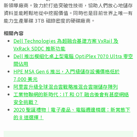
新領導廠商。致力於打造突破性技術，協助人們放心地儲存
資料並能輕鬆地從中挖掘價值。同時也是目前世界上唯一有
能力生產單碟 3TB 磁錄密度的硬碟廠商。
相關內容
Dell Technologies 為超融合基建方案 VxRail 及
VxRack SDDC 推新功能
Dell 推出模組化桌上型電腦 OptiPlex 7070 Ultra 零空
間佔用
HPE MSA Gen 6 推出，入門級儲存設備價格低於
7,000 美元
阿里雲升級全球混合雲戰略推混合雲端儲存陣列
工業物聯網的新時代：IT 和 OT 融合後會有甚麼網絡
安全挑戰？
2020 聖誕禮物｜電子產品、電腦週邊精選：新常態下
的 8 道選擇！