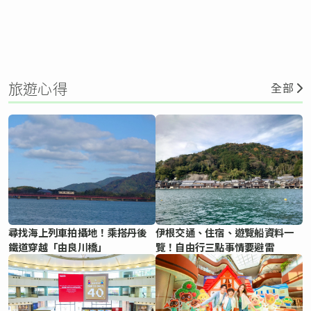
旅遊心得
全部
尋找海上列車拍攝地！乘搭丹後
伊根交通、住宿、遊覽船資料一
鐵道穿越「由良川橋」
覽！自由行三點事情要避雷