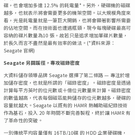
碟，也會增加多達 12.5% 的耗電量*。另外，硬碟機的磁碟
越多，也就表示將會需要更多的機架空間。以大規模角度來
看，光是耗電量就是一筆巨大開銷，也將會顯著影響所需要
的佔地空間。而在技術面也遭遇瓶頸，現今每塊硬碟最高可
容納的碟片數量為10 張，故若只是追求增加單碟片數量，
於長久而言不盡然是最有效率的做法。(*資料來源：
Seagate 官網)
Seagate 另闢蹊徑，專攻磁錄密度
大資料儲存領導品牌 Seagate 選擇了第二條路 — 專注於增
加儲存密度，也就是所謂的「磁錄密度」。磁錄密度是透過
計算每平方英吋的位元數或十億位元數量來計算。磁錄密度
的數值越高，代表每個磁區能夠儲存的位元數越多，硬碟的
容量就越大。Seagate 以既有的 HAMR 熱輔助磁紀錄技術
作為基石，投入 20 年時間不斷完善製程，終於讓 HAMR 有
了革命性的突破。
一別傳統平均容量僅有 16TB/10碟 的 HDD 企業硬碟機，