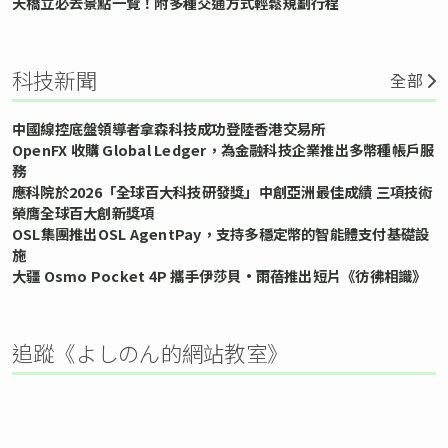
天橋立必去景點一覽！附多種交通方式輕鬆規劃行程
科技新聞
全部
中國線控底盤領導者拿森科技成功登陸香港交易所
OpenFX 收購 Global Ledger，為金融科技企業推出多幣種帳戶服
務
應科院於2026「全球百大科技研發獎」中創亞洲最佳成績 三項技術
榮膺全球百大創新獎項
OSL集團推出OSL AgentPay，支持多穩定幣的智能體支付基礎設
施
大疆 Osmo Pocket 4P 攜手伊莎貝•雨蓓推出短片《彷彿相識》
追蹤《よしのん的網站教室》