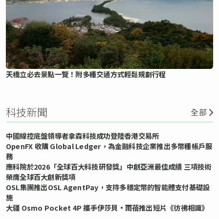
天橋立必去景點一覽！附多種交通方式輕鬆規劃行程
科技新聞
全部
中國線控底盤領導者拿森科技成功登陸香港交易所
OpenFX 收購 Global Ledger，為金融科技企業推出多幣種帳戶服
務
應科院於2026「全球百大科技研發獎」中創亞洲最佳成績 三項技術
榮膺全球百大創新獎項
OSL集團推出OSL AgentPay，支持多穩定幣的智能體支付基礎設
施
大疆 Osmo Pocket 4P 攜手伊莎貝•雨蓓推出短片《彷彿相識》