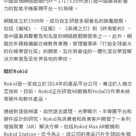
中國首個網絡遊戲門戶－17173.com及打造中國最具影響
力的智能手機服務平台－91無線。
網龍成立於1999年，成功自主研發多個著名的旗艦遊戲，
包括《魔域》、《征服》、《英魂之刃》和《終焉誓約》，
是中國最具聲譽及知名度的網絡遊戲開發商之一。此外，網
龍近年積極擴展在線教育業務，管理層秉承「打造全球最大
的在線學習社區」的願景，旨在將最佳的一體化混合學習解
決方案普及至世界各地的學校。
關於
Rokid
Rokid是一家成立於2014年的產品平台公司，專注於人機交
互技術。目前，Rokid正在研發AR眼鏡和YodaOS作業系統
等硬件和軟件產品。
通過對語音辨識、自然語言處理、光學顯示、半導體平台和
硬件設計的研究，Rokid為消費者和商業客戶開發了一系列
增強現實（AR）解決方案，包括Rokid Max AR眼鏡和
Rokid Station。迄今為止，該公司的產品已在全球80多個