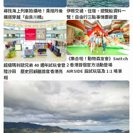
尋找海上列車拍攝地！乘搭丹後
伊根交通、住宿、遊覽船資料一
鐵道穿越「由良川橋」
覽！自由行三點事情要避雷
《集合啦！動物森友會》Switch
2 香港首個官方活動登場
超級瑪利歐兄弟 40 週年試玩會登
AIRSIDE 設試玩區及 1:1 場景
陸沙田 歷史回顧牆首度香港亮
相