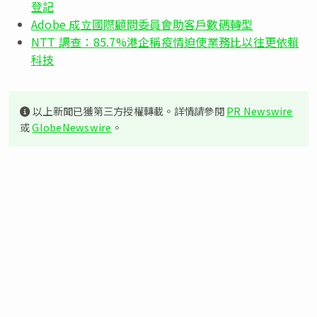
登記
Adobe 成立國際顧問委員會助客戶數碼轉型
NTT 調查：85.7%港企稱疫情迫使業務比以往更依賴
科技
以上新聞已獲第三方授權轉載。詳情請參閱
PR Newswire
或
GlobeNewswire
。