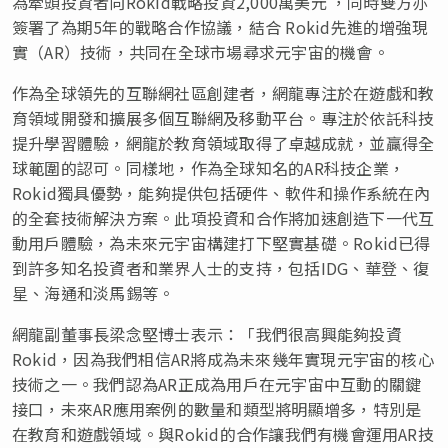
為牽頭投資者向Rokid戰略投資2,000萬美元 ，同時雙方亦
簽署了為期5年的戰略合作協議，結合 Rokid先進的增強現
實（AR）技術，共同在全球市場尋求元宇宙的機會。
作為全球領先的互聯網社區創建者，網龍專注於在遊戲和教
育領域開發和擴展多個互聯網及移動平台。專注於依託科技
提升學習體驗，網龍於教育領域取得了卓越成就，並贏得全
球範圍的認可。同樣地，作為全球知名的AR科技企業，
Rokid獨具優勢，能夠提供包括硬件、軟件和操作系統在內
的全套技術解決方案。此項投資和合作將加速創造下一代互
動用戶體驗，為未來元宇宙構建打下堅實基礎。Rokid已得
到許多知名投資者和業界人士的支持，包括IDG、華登、復
星、海通和淡馬錫等。
網龍副董事長梁念堅博士表示：「我們很高興能夠投資
Rokid，因為我們相信AR將成為未來幾年實現元宇宙的核心
技術之一。我們認為AR正成為用戶在元宇宙中互動的關鍵
接口，未來AR應用案例的數量和類型將明顯增多，特別是
在教育和遊戲領域。與Rokid的合作讓我們有機會運用AR技