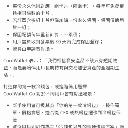
每份永久保固對應一組卡片（兩張卡），每年可免費更
換相同張數的卡片；
若訂單含多組卡片但僅加購一份永久保固，保固僅適用
於一組；
保固配額每年重新計算，不累積；
用戶需於收到發票後 30 天內完成保固登錄；
運費由申請者負擔。
CoolWallet 表示：「我們相信資安產品不該只有短期效
益，而是要陪伴用戶長期持有與交易加密資產的全週期生
活。」
打造你的第一款冷錢包，或進階備用選擇
CoolWallet Go 對於不同用戶皆有對應場景：
新手使用者可視其為「你的第一款冷錢包」，操作簡
單、價格實惠，適合從 CEX 或熱錢包遷移到冷錢包保
管。
資深用戶則可作為主力冷錢包以外的輕便備用方案，適