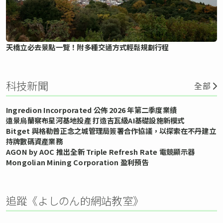
天橋立必去景點一覽！附多種交通方式輕鬆規劃行程
科技新聞
全部
Ingredion Incorporated 公佈 2026 年第二季度業績
遠景烏蘭察布星河基地投產 打造吉瓦級AI基礎設施新模式
Bitget 與格勒普正念之城管理局簽署合作協議，以探索在不丹建立
持牌數碼資產業務
AGON by AOC 推出全新 Triple Refresh Rate 電競顯示器
Mongolian Mining Corporation 盈利預告
追蹤《よしのん的網站教室》