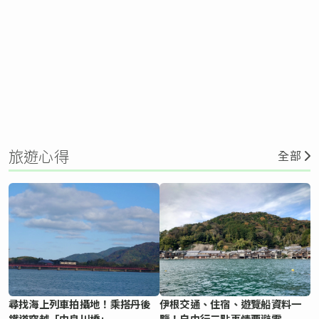
旅遊心得
全部
尋找海上列車拍攝地！乘搭丹後
伊根交通、住宿、遊覽船資料一
鐵道穿越「由良川橋」
覽！自由行三點事情要避雷