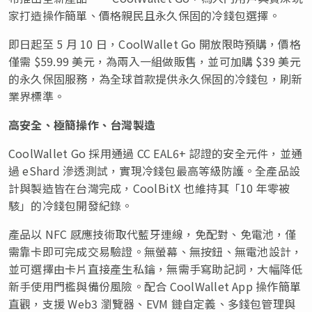
家打造操作簡單、價格親民且永久保固的冷錢包選擇。
即日起至 5 月 10 日，CoolWallet Go 開放限時預購，價格
僅需 $59.99 美元，為兩入一組做販售，並可加購 $39 美元
的永久保固服務，為全球首款提供永久保固的冷錢包，刷新
業界標準。
高安全、極簡操作、台灣製造
CoolWallet Go 採用通過 CC EAL6+ 認證的安全元件，並通
過 eShard 滲透測試，實現冷錢包最高等級防護。全產品設
計與製造皆在台灣完成，CoolBitX 也維持其「10 年零被
駭」的冷錢包開發紀錄。
產品以 NFC 感應技術取代藍牙連線，免配對、免電池，僅
需靠卡即可完成交易驗證。無螢幕、無按鈕、無電池設計，
並可選擇由卡片直接產生私鑰，無需手寫助記詞，大幅降低
新手使用門檻與備份風險。配合 CoolWallet App 操作簡單
直觀，支援 Web3 瀏覽器、EVM 鏈自定義、多錢包管理與