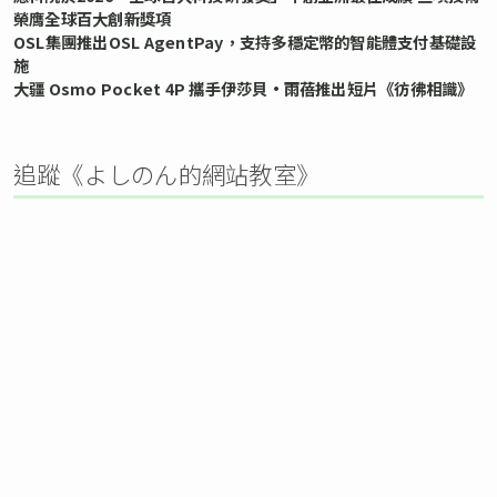
榮膺全球百大創新獎項
OSL集團推出OSL AgentPay，支持多穩定幣的智能體支付基礎設
施
大疆 Osmo Pocket 4P 攜手伊莎貝•雨蓓推出短片《彷彿相識》
追蹤《よしのん的網站教室》