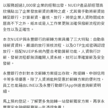
以服務超過3,000家企業的經驗出發，NUEIP產品部經理高
欣儀點出了企業發放薪資的費時之處，尤其需手動將薪資拋
轉至銀行、計算薪資、審核、放行，將使企業人資時間成本
居高不下之外，紙本或是人工作業更無法確保撥薪流程的安
全性以及正確性。
本次NUEIP與永豐銀行的薪轉方案具備了三大特點：自動串
接薪資資料、嚴謹的放行簽核流程、以及OTP生成密碼認證
放行。搭配NUEIP系統內整合考勤算薪功能，人資執行計
薪、發薪流程都無須離開人資系統，就可以準確算薪及安全
發薪。
永豐銀行亦針對本次薪轉方案提出存款、跨提轉、申辦信用
卡等多項優惠。除了人資將能夠受惠於薪轉方案的便利性，
員工也能藉由LINE以及永豐行動銀行App快速查詢薪資明
細。
馬上預約登記，了解更多免拋轉一站發薪獨家方案，再享永
豐寰宇金融網服務第一年憑證免費！