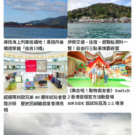
尋找海上列車拍攝地！乘搭丹後
伊根交通、住宿、遊覽船資料一
鐵道穿越「由良川橋」
覽！自由行三點事情要避雷
《集合啦！動物森友會》Switch
2 香港首個官方活動登場
超級瑪利歐兄弟 40 週年試玩會登
AIRSIDE 設試玩區及 1:1 場景
陸沙田 歷史回顧牆首度香港亮
相