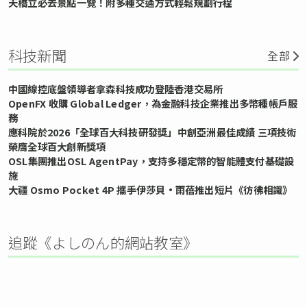
天橋立必去景點一覽！附多種交通方式輕鬆規劃行程
科技新聞
全部
中國線控底盤領導者拿森科技成功登陸香港交易所
OpenFX 收購 Global Ledger，為金融科技企業推出多幣種帳戶服
務
應科院於2026「全球百大科技研發獎」中創亞洲最佳成績 三項技術
榮膺全球百大創新獎項
OSL集團推出OSL AgentPay，支持多穩定幣的智能體支付基礎設
施
大疆 Osmo Pocket 4P 攜手伊莎貝•雨蓓推出短片《彷彿相識》
追蹤《よしのん的網站教室》