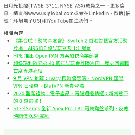
日月光投控(TWSE: 3711, NYSE: ASX)成員之一。更多信
息，請查詢www.usiglobal.com或者在LinkedIn、微信(帳
號：环旭电子USI)和YouTube關注我們。
相關內容
《集合啦！動物森友會》Switch 2 香港首個官方活動
登場 AIRSIDE 設試玩區及 1:1 場景
HPE 推出 Open RAN 方案加快商業部署
超級瑪利歐兄弟 40 週年試玩會登陸沙田 歷史回顧牆
首度香港亮相
9 月 VPN 推薦：Ivacy 限時優惠碼、NordVPN 國際
VPN 日優惠、BlufVPN 新貴登場
2020 聖誕禮物｜電子產品、電腦週邊精選：新常態下
的 8 道選擇！
SteelSeries 全新 Apex Pro TKL 電競鍵盤系列，反應
時間僅 0.54 毫秒