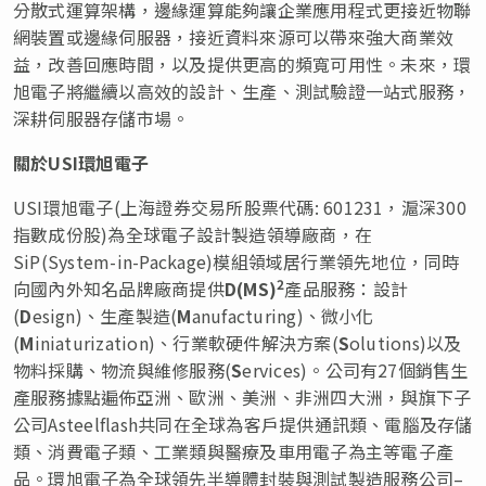
分散式運算架構，邊緣運算能夠讓企業應用程式更接近物聯
網裝置或邊緣伺服器，接近資料來源可以帶來強大商業效
益，改善回應時間，以及提供更高的頻寬可用性。未來，環
旭電子將繼續以高效的設計、生產、測試驗證一站式服務，
深耕伺服器存儲市場。
關於
USI
環旭電子
USI環旭電子(上海證券交易所股票代碼: 601231，滬深300
指數成份股)為全球電子設計製造領導廠商，在
SiP(System-in-Package)模組領域居行業領先地位，同時
2
向國內外知名品牌廠商提供
D(MS)
產品服務：設計
(
D
esign)、生產製造(
M
anufacturing)、微小化
(
M
iniaturization)、行業軟硬件解決方案(
S
olutions)以及
物料採購、物流與維修服務(
S
ervices)。公司有27個銷售生
產服務據點遍佈亞洲、歐洲、美洲、非洲四大洲，與旗下子
公司Asteelflash共同在全球為客戶提供通訊類、電腦及存儲
類、消費電子類、工業類與醫療及車用電子為主等電子產
品。環旭電子為全球領先半導體封裝與測試製造服務公司–