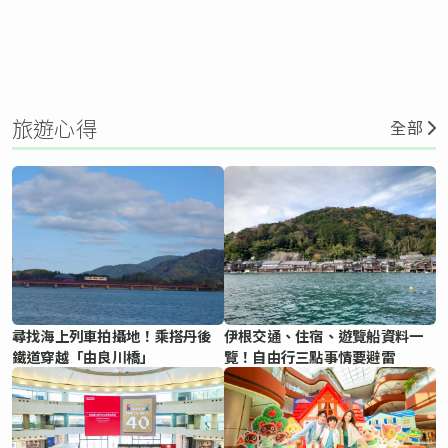
旅遊心得
全部
尋找海上列車拍攝地！乘搭丹後
伊根交通、住宿、遊覽船資料一
鐵道穿越「由良川橋」
覽！自由行三點事情要避雷